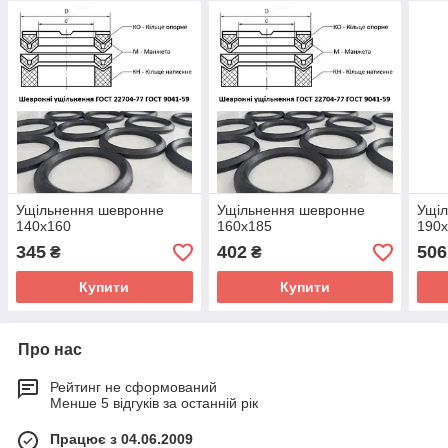
Ущільнення шевронне
Ущільнення шевронне
Ущі
140х160
160х185
190
345
402
506
₴
₴
Купити
Купити
Про нас
Рейтинг не сформований
Менше 5 відгуків за останній рік
Працює з 04.06.2009