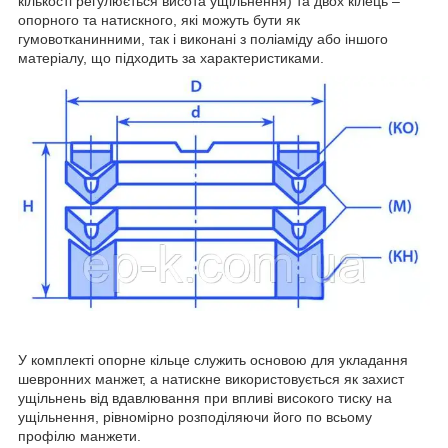
кількості регулюється висота ущільнення) та двох кілець –
опорного та натискного, які можуть бути як
гумовотканинними, так і виконані з поліаміду або іншого
матеріалу, що підходить за характеристиками.
У комплекті опорне кільце служить основою для укладання
шевронних манжет, а натискне використовується як захист
ущільнень від вдавлювання при впливі високого тиску на
ущільнення, рівномірно розподіляючи його по всьому
профілю манжети.