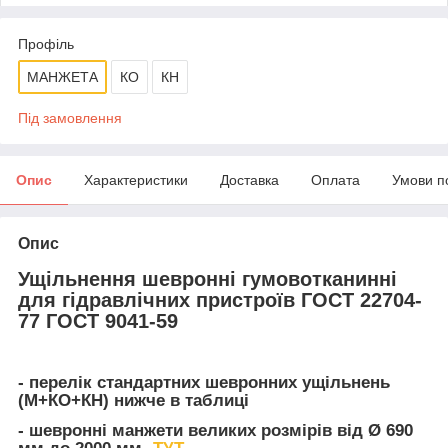
Профіль
МАНЖЕТА
КО
КН
Під замовлення
Опис
Характеристики
Доставка
Оплата
Умови п
Опис
Ущільнення шевронні гумовотканинні
для гідравлічних пристроїв ГОСТ 22704-
77 ГОСТ 9041-59
- перелік стандартних шевронних ущільнень
(М+КО+КН) нижче в таблиці
- шевронні манжети великих розмірів від Ø 690