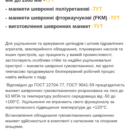
мм до 2000 мм -
ТУТ
- манжети шевронні поліуретанові
-ТУТ
- манжети шевронні фторкаучукові (FKM)
-ТУТ
-
в
иготовлення шевронних манжет
-ТУТ
Для ущільнення та армування циліндрів і штоків гідравлічних
агрегатів, землерийного обладнання, плунжерних насосів та
інших пристроїв, що працюють у важкій промисловості,
застосовують особливо стійкі та надійні ущільнювальні
пристрої – манжети шевронні гумовотканинні, які здатні
тимчасово продовжувати безперервний робочий процес
навіть вийшли з ладу.
Відповідно до ГОСТ 22704-77, ГОСТ 9041-59 працездатність
манжет шевронних гумовотканинних розрахована на тиск до
63 МПА та температуру робочого середовища від -50 до
+100°С. Ущільнення не втрачають свого функціоналу за
короткочасного підвищення температури до +120°С.
Встановлення обладнання гумовотканинних шевронних
манжет здійснюється в комплекті з натискним та опорним
кільцями.