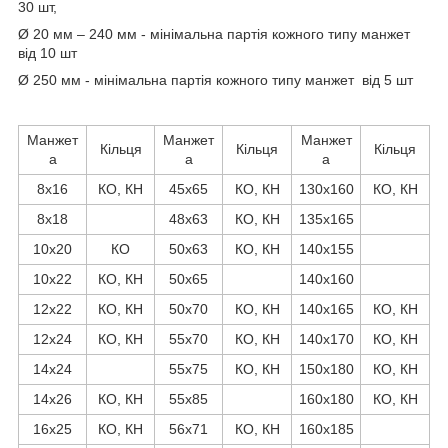
30 шт,
Ø 20 мм – 240 мм - мінімальна партія кожного типу манжет
від 10 шт
Ø 250 мм - мінімальна партія кожного типу манжет від 5 шт
Манжет
Манжет
Манжет
Кільця
Кільця
Кільця
а
а
а
8х16
КО, КН
45х65
КО, КН
130х160
КО, КН
8х18
48х63
КО, КН
135х165
10х20
КО
50х63
КО, КН
140х155
10х22
КО, КН
50х65
140х160
12х22
КО, КН
50х70
КО, КН
140х165
КО, КН
12х24
КО, КН
55х70
КО, КН
140х170
КО, КН
14х24
55х75
КО, КН
150х180
КО, КН
14х26
КО, КН
55х85
160х180
КО, КН
16х25
КО, КН
56х71
КО, КН
160х185