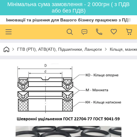
Мінімальна сума замовлення - 2 000грн ( з ПДВ
або без ПДВ)
Інновації та рішення для Вашого бізнесу працюємо з ПДВ
ГТВ (РТI), АТВ(АТI), Пiдшипники, Ланцюги
Кільця, манж