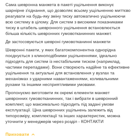
Сама шевронна манжета в пакеті ущільнення виконує
шарнірне з'єднання, що дозволяє всьому ущільненню миттєво
реагувати на будь-яку зміну тиску автоматично ущільнюючи
всю систему в цілому. Для систем з високими показниками
тиску в штабель шевронного ущільнення встановлюється
більша кількість шевронних гумовотканинних манжет.
Де застосовуються шевроні гумовотканинні манжети
Шевронні пакети, у яких багатокомпонентна однорідна
поєднується з клиноподібними ущільненнями, ідеально
підходять для систем із нестабільним тиском (наприклад,
частими перепадами). Вони створюють надійне та ефективне
ущільнення та актуальні для встановлення у вузлах та
механізмах з ударними навантаженнями, коливальними
рухами та іншими несприятливими умовами.
Пропонуємо виготовити як окремі елементи манжет
шевронних гумовотканинних, так і вибрати в шевронний
комплект, що максимально підходить під задані умови
експлуатації. Ціна шевронних ущільнень залежить від
типорозміру, комплектації та інших характеристик, можна
уточнити у менеджерів через розділ - КОНТАКТИ
Приховати