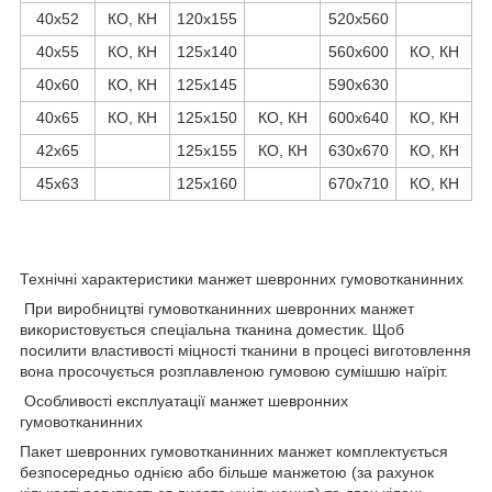
40х52
КО, КН
120х155
520х560
40х55
КО, КН
125х140
560х600
КО, КН
40х60
КО, КН
125х145
590х630
40х65
КО, КН
125х150
КО, КН
600х640
КО, КН
42х65
125х155
КО, КН
630х670
КО, КН
45х63
125х160
670х710
КО, КН
Технічні характеристики манжет шевронних гумовотканинних
При виробництві гумовотканинних шевронних манжет
використовується спеціальна тканина доместик. Щоб
посилити властивості міцності тканини в процесі виготовлення
вона просочується розплавленою гумовою сумішшю наїріт.
Особливості експлуатації манжет шевронних
гумовотканинних
Пакет шевронних гумовотканинних манжет комплектується
безпосередньо однією або більше манжетою (за рахунок