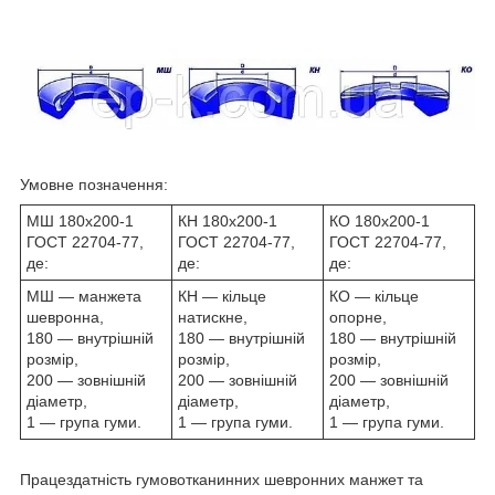
Умовне позначення:
МШ 180х200-1
КН 180х200-1
КО 180х200-1
ГОСТ 22704-77,
ГОСТ 22704-77,
ГОСТ 22704-77,
де:
де:
де:
МШ — манжета
КН — кільце
КО — кільце
шевронна,
натискне,
опорне,
180 — внутрішній
180 — внутрішній
180 — внутрішній
розмір,
розмір,
розмір,
200 — зовнішній
200 — зовнішній
200 — зовнішній
діаметр,
діаметр,
діаметр,
1 — група гуми.
1 — група гуми.
1 — група гуми.
Працездатність гумовотканинних шевронних манжет та