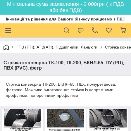
Мінімальна сума замовлення - 2 000грн ( з ПДВ
або без ПДВ)
Інновації та рішення для Вашого бізнесу працюємо з ПДВ
ГТВ (РТI), АТВ(АТI), Пiдшипники, Ланцюги
Стрічка конв
Стрічка конвеєрна ТК-100, ТК-200, БКНЛ-65, ПУ (PU),
ПВХ (PVC), фетр
Стрічка конвеєрна ТК-200, БКНЛ-65, ПВХ, поліуретанова,
фетрова. Можливе виготовлення стрічок із напрямними
профілями, поперечними профілями