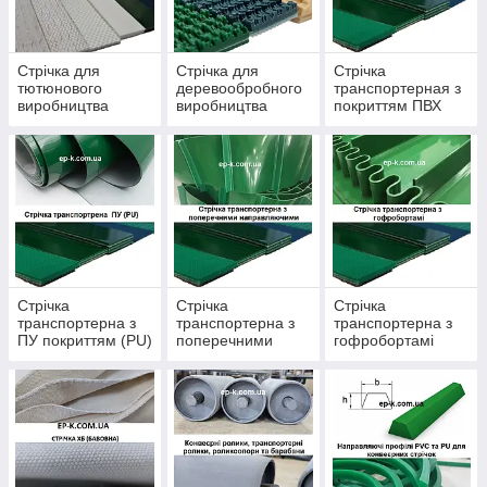
Стрічка для
Стрічка для
Стрічка
тютюнового
деревообробного
транспортерная з
виробництва
виробництва
покриттям ПВХ
(PVC)
Стрічка
Стрічка
Стрічка
транспортерна з
транспортерна з
транспортерна з
ПУ покриттям (PU)
поперечними
гофробортамі
направляючими