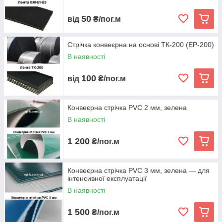
50
від
₴/пог.м
Стрічка конвеєрна на основі ТК-200 (EP-200)
В наявності
100
від
₴/пог.м
Конвеєрна стрічка PVC 2 мм, зелена
В наявності
1 200
₴/пог.м
Конвеєрна стрічка PVC 3 мм, зелена — для
інтенсивної експлуатації
В наявності
1 500
₴/пог.м