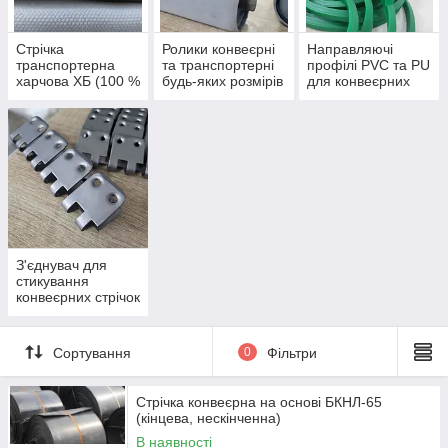
Стрічка
Ролики конвеєрні
Направляючі
транспортерна
та транспортерні
профілі PVC та PU
харчова ХБ (100 %
будь-яких розмірів
для конвеєрних
бавовна)
стрічок
З'єднувач для
стикування
конвеєрних стрічок
Сортування
0
Фільтри
Стрічка конвеєрна на основі БКНЛ-65
(кінцева, нескінченна)
В наявності