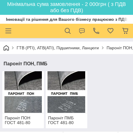
Мінімальна сума замовлення - 2 000грн ( з ПДВ
або без ПДВ)
Інновації та рішення для Вашого бізнесу працюємо з ПДВ
ГТВ (РТI), АТВ(АТI), Пiдшипники, Ланцюги
Пароніт ПОН
Пароніт ПОН, ПМБ
Пароніт ПОН
Пароніт ПМБ
ГОСТ 481-80
ГОСТ 481-80