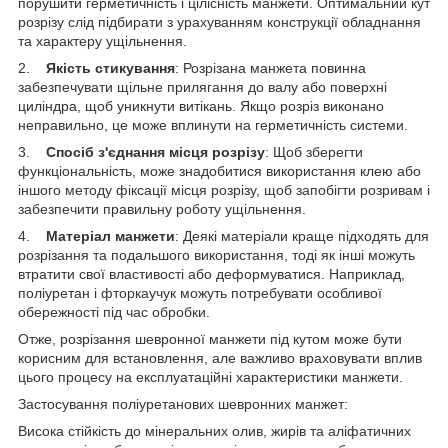
порушити герметичність і цілісність манжети. Оптимальний кут
розрізу слід підбирати з урахуванням конструкції обладнання
та характеру ущільнення.
2.
Якість стикування
: Розрізана манжета повинна
забезпечувати щільне прилягання до валу або поверхні
циліндра, щоб уникнути витікань. Якщо розріз виконано
неправильно, це може вплинути на герметичність системи.
3.
Спосіб з'єднання місця розрізу
: Щоб зберегти
функціональність, може знадобитися використання клею або
іншого методу фіксації місця розрізу, щоб запобігти розривам і
забезпечити правильну роботу ущільнення.
4.
Матеріал манжети
: Деякі матеріали краще підходять для
розрізання та подальшого використання, тоді як інші можуть
втратити свої властивості або деформуватися. Наприклад,
поліуретан і фторкаучук можуть потребувати особливої
обережності під час обробки.
Отже, розрізання шевронної манжети під кутом може бути
корисним для встановлення, але важливо враховувати вплив
цього процесу на експлуатаційні характеристики манжети.
Застосування поліуретанових шевронних манжет:
Висока стійкість до мінеральних олив, жирів та аліфатичних