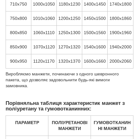
710х750
1000х1050
1180х1230
1400х1450
1740х1800
750х800
1010х1060
1200х1250
1450х1500
1800х1860
800х850
1060х1110
1250х1300
1500х1560
1900х1960
850х900
1070х1120
1270х1320
1540х1600
1940х2000
900х950
1120х1170
1320х1370
1600х1660
2000х2060
Виробляємо манжети, починаючи з одного шевронного
пакета, що дозволяє задовольнити будь-які вимоги
замовника.
Порівняльна таблиця характеристик манжет з
поліуретану та гумовотканинних:
ПАРАМЕТР
ПОЛІУРЕТАНОВІ
ГУМОВОТКАНИН
МАНЖЕТИ
НІ МАНЖЕТИ