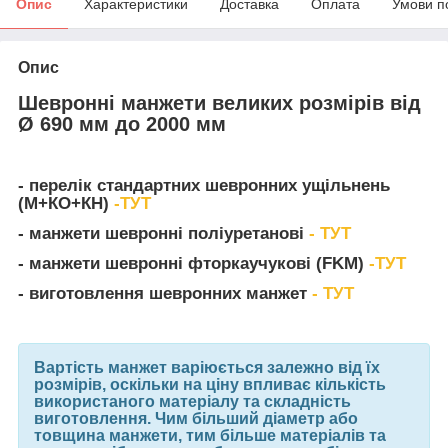
Опис
Характеристики
Доставка
Оплата
Умови п
Опис
Шевронні манжети великих розмірів від
Ø 690 мм до 2000 мм
- перелік стандартних шевронних ущільнень
(М+КО+КН)
-ТУТ
- манжети шевронні поліуретанові
- ТУТ
- манжети шевронні фторкаучукові (FKM)
-ТУТ
- виготовлення шевронних манжет
- ТУТ
Вартість манжет варіюється залежно від їх
розмірів, оскільки на ціну впливає кількість
використаного матеріалу та складність
виготовлення. Чим більший діаметр або
товщина манжети, тим більше матеріалів та