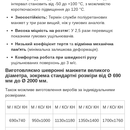
інтервал становить від -50 до +100 °С, з можливістю
короткочасного підвищення до 120 °С.
Зносостійкість:
Термін служби поліуретанових
манжет у три рази вищий, ніж у гумових аналогів.
Висока міцність на розтяг:
У 2,5 рази перевищує
показники гумових ущільнювачів.
Низький коефіцієнт тертя
та
відмінна механічна
пам'ять
(мінімальна залишкова деформація).
Комфортна робота при швидкості руху
ущільнюваних поверхонь до 3 м/с.
Виготовляємо шевронні манжети великого
діаметра, зокрема стандартні розміри від Ø 690
мм до Ø 2000 мм.
Також можливе виготовлення виробів за індивідуальними
розмірами.
М / КО/ КН
М / КО/ КН
М / КО/ КН
М / КО/ КН
М / КО/ КН
690х740
950х1000
1130х1180
1350х1400
1700х1760