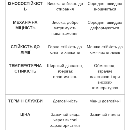
ІЗНОСОСТІЙКІСТ
Висока стійкість до
Середня, швидше
Ь
стирання
зношуються
МЕХАНІЧНА
Висока, добре
Середня, швидше
МІЦНІСТЬ
витримують
деформуються
навантаження
СТІЙКІСТЬ ДО
Гарна стійкість до
Менша стійкість до
ХІМІЇ
олій та хімікатів
хімічних впливів
ТЕМПЕРАТУРНА
Широкий діапазон,
Обмежена,
СТІЙКІСТЬ
зберігає
втрачає
еластичність
властивості при
високих
температурах
ТЕРМІН СЛУЖБИ
Довговічність
Менш довговічні
ЦІНА
Зазвичай вища
Зазвичай нижча
через високі
характеристики