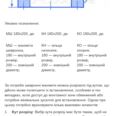
Умовне позначення:
МШ 180х200, де:
КН 180х200, де:
КО 180х200, де:
МШ — манжета
КН — кільце
КО — кільце
шевронна,
натискне,
опорне,
180 — внутрішній
180 — внутрішній
180 — внутрішній
розмір,
розмір,
розмір,
200 — зовнішній
200 — зовнішній
200 — зовнішній
діаметр,
діаметр,
діаметр,
За потреби шевронні манжети можна розрізати під кутом, що
дійсно може полегшити їх встановлення, особливо в тих
випадках, коли доступ до монтажної зони обмежений або
потрібне мінімальне зусилля для встановлення. Однак при
цьому потрібно враховувати кілька важливих моментів:
1.
Кут розрізу
: Вибір кута розрізу має бути таким, щоб не