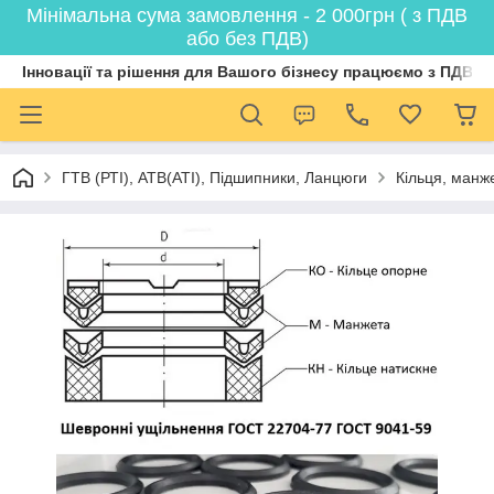
Мінімальна сума замовлення - 2 000грн ( з ПДВ
або без ПДВ)
Інновації та рішення для Вашого бізнесу працюємо з ПДВ
ГТВ (РТI), АТВ(АТI), Пiдшипники, Ланцюги
Кільця, манж