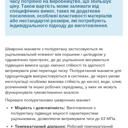
часу потрібно на виробництво, що збільшує
ціну. Також вартість може залежати від
специфічних вимог, таких як додаткове
посилення, особливі властивості матеріалів
або нестандартні розміри, які потребують
індивідуального підходу до виготовлення.
Шевронні манжети з поліуретану застосовуються як
ущільнювальний елемент між поршнем і циліндром у
гідравлічних пристроях, де до ущільнення висуваються
підвищені вимоги щодо хімічної стійкості та здатності
витримувати різкі перепади тиску. Поліуретанові манжети для
гідроциліндрів використовуються в системах, де через умови
експлуатації особливо важлива стійкість до кислот, води, олив,
розчинників та інших робочих середовищ, у яких не можуть
функціонувати гумовотканинні аналоги.
Переваги поліуретанових шевронних манжет:
Міцність і довговічність:
Виготовлення з
поліуретану підвищує міцності характеристики
ущільнювача, дозволяючи витримувати тиск до 63 МПа.
Температурний діапазон:
Робочий температурний