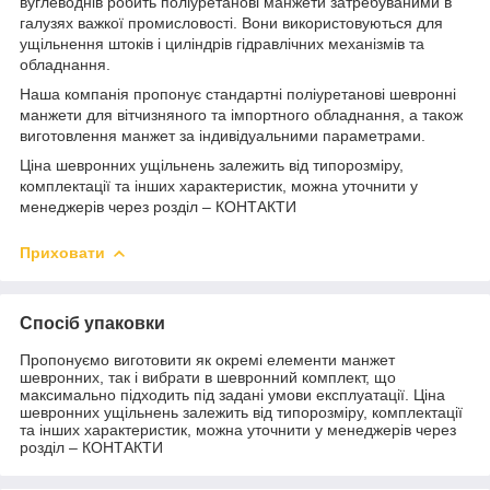
вуглеводнів робить поліуретанові манжети затребуваними в
галузях важкої промисловості. Вони використовуються для
ущільнення штоків і циліндрів гідравлічних механізмів та
обладнання.
Наша компанія пропонує стандартні поліуретанові шевронні
манжети для вітчизняного та імпортного обладнання, а також
виготовлення манжет за індивідуальними параметрами.
Ціна шевронних ущільнень залежить від типорозміру,
комплектації та інших характеристик, можна уточнити у
менеджерів через розділ – КОНТАКТИ
Приховати
Спосіб упаковки
Пропонуємо виготовити як окремі елементи манжет
шевронних, так і вибрати в шевронний комплект, що
максимально підходить під задані умови експлуатації. Ціна
шевронних ущільнень залежить від типорозміру, комплектації
та інших характеристик, можна уточнити у менеджерів через
розділ – КОНТАКТИ