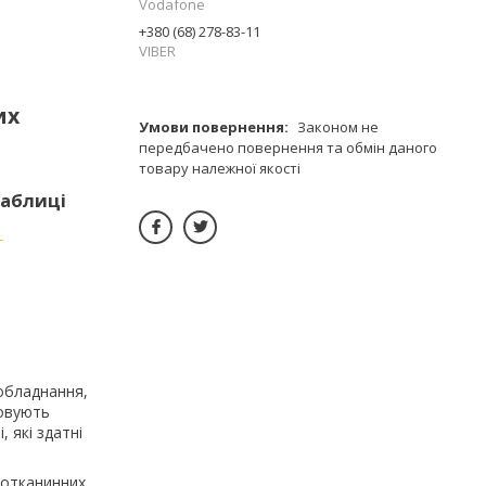
Vodafone
+380 (68) 278-83-11
VIBER
их
Законом не
передбачено повернення та обмін даного
товару належної якості
таблиці
Т
 обладнання,
совують
 які здатні
вотканинних