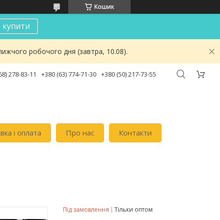
Кошик
к купити
ижчого робочого дня (завтра, 10.08).
68) 278-83-11
+380 (63) 774-71-30
+380 (50) 217-73-55
вка i оплата
Про нас
Контакти
Під замовлення
Тільки оптом