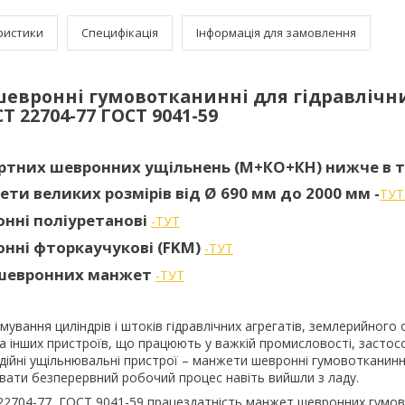
ристики
Специфікація
Інформація для замовлення
евронні гумовотканинні для гідравлічн
Т 22704-77 ГОСТ 9041-59
артних шевронних ущільнень (М+КО+КН) нижче в 
ети великих розмірів від Ø 690 мм до 2000 мм -
ТУ
нні поліуретанові
-ТУТ
нні фторкаучукові (FKM)
-ТУТ
 шевронних манжет
-ТУТ
мування циліндрів і штоків гідравлічних агрегатів, землерийного
а інших пристроїв, що працюють у важкій промисловості, засто
адійні ущільнювальні пристрої – манжети шевронні гумовотканинні,
ати безперервний робочий процес навіть вийшли з ладу.
22704-77, ГОСТ 9041-59 працездатність манжет шевронних гумо