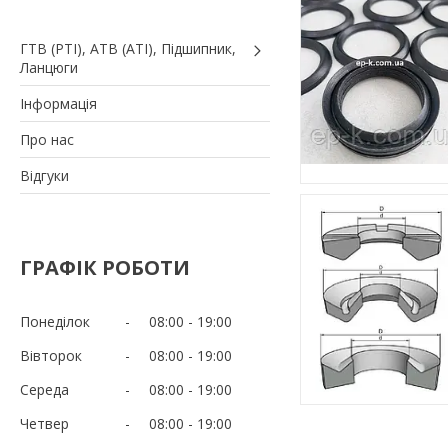
ГТВ (РТI), АТВ (АТI), Пiдшипник,
Ланцюги
Iнформація
Про нас
Вiдгуки
ГРАФІК РОБОТИ
Понеділок
08:00
19:00
Вівторок
08:00
19:00
Середа
08:00
19:00
Четвер
08:00
19:00