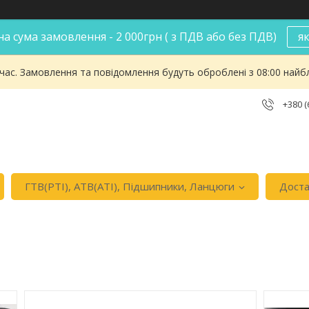
а сума замовлення - 2 000грн ( з ПДВ або без ПДВ)
я
 час. Замовлення та повідомлення будуть оброблені з 08:00 найбл
+380 (
ГТВ(РТI), АТВ(АТI), Пiдшипники, Ланцюги
Доста