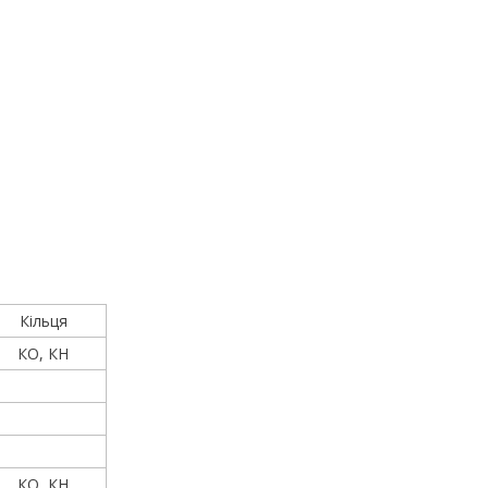
Кільця
КО, КН
КО, КН