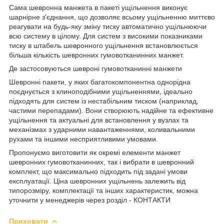
Сама шевронна манжета в пакеті ущільнення виконує
шарнірне з'єднання, що дозволяє всьому ущільненню миттєво
реагувати на будь-яку зміну тиску автоматично ущільнюючи
всю систему в цілому. Для систем з високими показниками
тиску в штабель шевронного ущільнення встановлюється
більша кількість шевронних гумовотканинних манжет.
Де застосовуються шевроні гумовотканинні манжети
Шевронні пакети, у яких багатокомпонентна однорідна
поєднується з клиноподібними ущільненнями, ідеально
підходять для систем із нестабільним тиском (наприклад,
частими перепадами). Вони створюють надійне та ефективне
ущільнення та актуальні для встановлення у вузлах та
механізмах з ударними навантаженнями, коливальними
рухами та іншими несприятливими умовами.
Пропонуємо виготовити як окремі елементи манжет
шевронних гумовотканинних, так і вибрати в шевронний
комплект, що максимально підходить під задані умови
експлуатації. Ціна шевронних ущільнень залежить від
типорозміру, комплектації та інших характеристик, можна
уточнити у менеджерів через розділ - КОНТАКТИ
Приховати