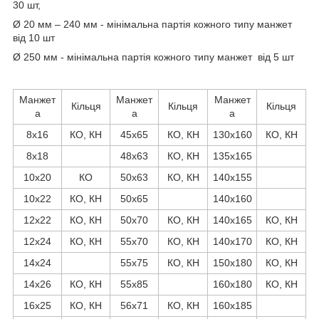
30 шт,
Ø 20 мм – 240 мм - мінімальна партія кожного типу манжет
від 10 шт
Ø 250 мм - мінімальна партія кожного типу манжет від 5 шт
Манжет
Манжет
Манжет
Кільця
Кільця
Кільця
а
а
а
8х16
КО, КН
45х65
КО, КН
130х160
КО, КН
8х18
48х63
КО, КН
135х165
10х20
КО
50х63
КО, КН
140х155
10х22
КО, КН
50х65
140х160
12х22
КО, КН
50х70
КО, КН
140х165
КО, КН
12х24
КО, КН
55х70
КО, КН
140х170
КО, КН
14х24
55х75
КО, КН
150х180
КО, КН
14х26
КО, КН
55х85
160х180
КО, КН
16х25
КО, КН
56х71
КО, КН
160х185