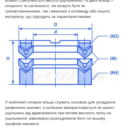
кількості регулюється висота ущільнення) та двох кілець –
опорного та натискного, які можуть бути як
гумовотканинними, так і виконані з поліаміду або іншого
матеріалу, що підходить за характеристиками.
У комплекті опорне кільце служить основою для укладання
шевронних манжет, а натискне використовується як захист
ущільнень від вдавлювання при впливі високого тиску на
ущільнення, рівномірно розподіляючи його по всьому
профілю манжети.