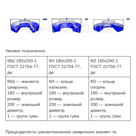
Умовне позначення:
МШ 180х200-1
КН 180х200-1
КО 180х200-1
ГОСТ 22704-77,
ГОСТ 22704-77,
ГОСТ 22704-77,
де:
де:
де:
МШ — манжета
КН — кільце
КО — кільце
шевронна,
натискне,
опорне,
180 — внутрішній
180 — внутрішній
180 — внутрішній
розмір,
розмір,
розмір,
200 — зовнішній
200 — зовнішній
200 — зовнішній
діаметр,
діаметр,
діаметр,
1 — група гуми.
1 — група гуми.
1 — група гуми.
Працездатність гумовотканинних шевронних манжет та