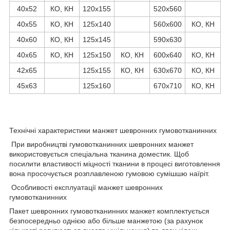
40х52
КО, КН
120х155
520х560
40х55
КО, КН
125х140
560х600
КО, КН
40х60
КО, КН
125х145
590х630
40х65
КО, КН
125х150
КО, КН
600х640
КО, КН
42х65
125х155
КО, КН
630х670
КО, КН
45х63
125х160
670х710
КО, КН
Технічні характеристики манжет шевронних гумовотканинних
При виробництві гумовотканинних шевронних манжет
використовується спеціальна тканина доместик. Щоб
посилити властивості міцності тканини в процесі виготовлення
вона просочується розплавленою гумовою сумішшю наїріт.
Особливості експлуатації манжет шевронних
гумовотканинних
Пакет шевронних гумовотканинних манжет комплектується
безпосередньо однією або більше манжетою (за рахунок