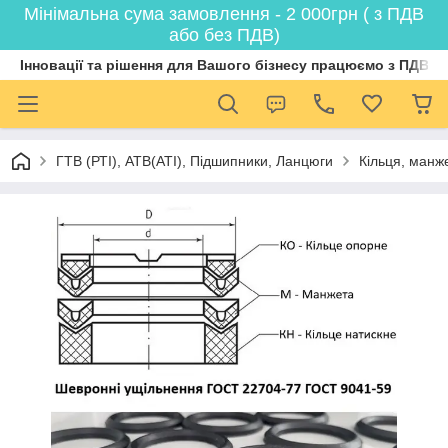
Мінімальна сума замовлення - 2 000грн ( з ПДВ
або без ПДВ)
Інновації та рішення для Вашого бізнесу працюємо з ПДВ
ГТВ (РТI), АТВ(АТI), Пiдшипники, Ланцюги
Кільця, манж