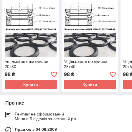
Ущільнення шевронне
Ущільнення шевронне
Ущі
20х30
25х40
20х
98
98
98
₴
₴
Купити
Купити
Про нас
Рейтинг не сформований
Менше 5 відгуків за останній рік
Працює з 04.06.2009