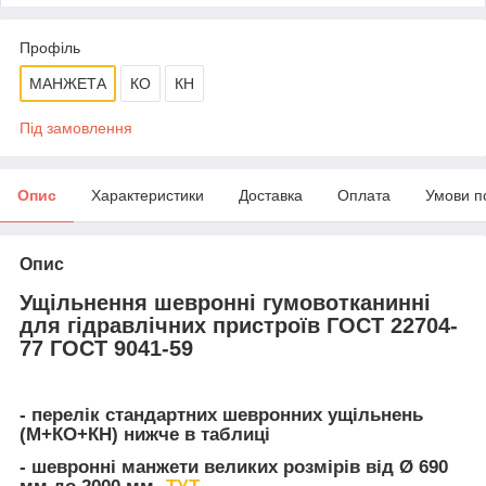
Профіль
МАНЖЕТА
КО
КН
Під замовлення
Опис
Характеристики
Доставка
Оплата
Умови п
Опис
Ущільнення шевронні гумовотканинні
для гідравлічних пристроїв ГОСТ 22704-
77 ГОСТ 9041-59
- перелік стандартних шевронних ущільнень
(М+КО+КН) нижче в таблиці
- шевронні манжети великих розмірів від Ø 690