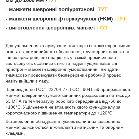
мм до 2000 мм -
ТУТ
- манжети шевронні поліуретанові
-ТУТ
- манжети шевронні фторкаучукові (FKM)
-ТУТ
-
в
иготовлення шевронних манжет
-ТУТ
Для ущільнення та армування циліндрів і штоків гідравлічних
агрегатів, землерийного обладнання, плунжерних насосів та
інших пристроїв, що працюють у важкій промисловості,
застосовують особливо стійкі та надійні ущільнювальні
пристрої – манжети шевронні гумовотканинні, які здатні
тимчасово продовжувати безперервний робочий процес
навіть вийшли з ладу.
Відповідно до ГОСТ 22704-77, ГОСТ 9041-59 працездатність
манжет шевронних гумовотканинних розрахована на тиск до
63 МПА та температуру робочого середовища від -50 до
+100°С. Ущільнення не втрачають свого функціоналу за
короткочасного підвищення температури до +120°С.
Встановлення обладнання гумовотканинних шевронних
манжет здійснюється в комплекті з натискним та опорним
кільцями.