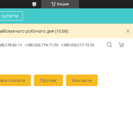
Кошик
к купити
найближчого робочого дня (10.08).
68) 278-83-11
+380 (63) 774-71-30
+380 (50) 217-73-55
вка i оплата
Про нас
Контакти