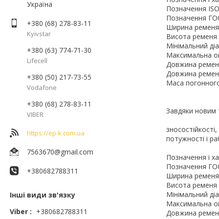
Україна
Позначення ISO,
Позначення ГОС
+380 (68) 278-83-11
Ширина ременя 
Kyivstar
Висота ременя h
Мінімальний діа
+380 (63) 774-71-30
Максимальна ок
Lifecell
Довжина ременів
Довжина ремені
+380 (50) 217-73-55
Маса погонного 
Vodafone
+380 (68) 278-83-11
Завдяки новим 
VIBER
зносостійкості,
https://ep-k.com.ua
потужності і р
7563670@gmail.com
Позначення і х
Позначення ГОС
+380682788311
Ширина ременя A
Висота ременя h
Мінімальний діа
Інші види зв'язку
Максимальна ок
Viber
+380682788311
Довжина ременів