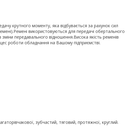
едачу крутного моменту, яка відбувається за рахунок сил
ремені).Ремені використовуються для передачі обертального
без зміни передавального відношення.Висока якість ременів
цес роботи обладнання на Вашому підприємстві.
агаторівчакової, зубчастий, тяговий, протяжної, круглий.