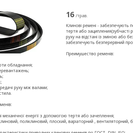
16
/трав.
Клинові ремені - забезпечують п
тертя або заципления(зубчасті 
руху на відстані із зміною або 
забезпечують безперервний про
Преимушество ременів:
оти обладнання;
еревантажень;
ь;
;
редачі руху між валами;
стила.
менів:
і механічної енергії з допомогою тертя або зачеплення;
клиновий, поліклиновий, плоский, варіаторний , вентиляторний, б
арактеристики приводних клинових ременів по ГОСТ, DIN, ISO: