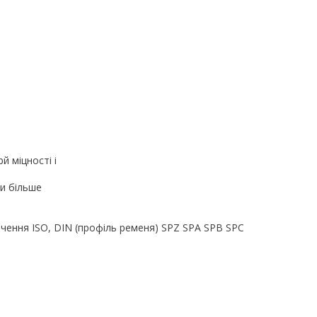
 міцності і
зи більше
ачення ISO, DIN (профіль ременя) SPZ ЅРА ЅРВ SPC