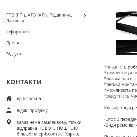
ГТВ (РТI), АТВ (АТI), Пiдшипник,
Ланцюги
Iнформація
Про нас
Вiдгуки
*плавність роб
*компенсація п
*низька вартіст
КОНТАКТИ
*легкий монтаж
*можливість пе
*відсутність ма
ep-k.com.ua
Класифікація ре
відділ продажу
-Спосіб передач
зараз нема самовивозу, тільки
-Види ременів: 
відправка НОВОЮ ПОШТОЮ
більше на ep-k.com.ua, Харків,
Позначення і х