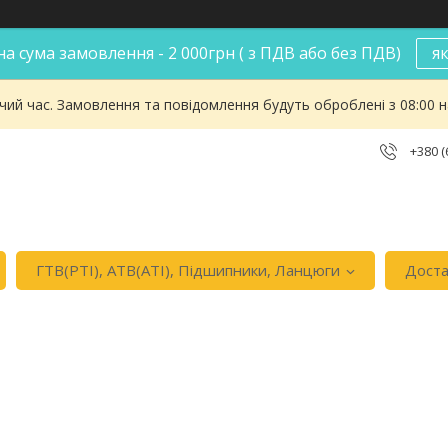
а сума замовлення - 2 000грн ( з ПДВ або без ПДВ)
я
чий час. Замовлення та повідомлення будуть оброблені з 08:00 
+380 (
ГТВ(РТI), АТВ(АТI), Пiдшипники, Ланцюги
Доста