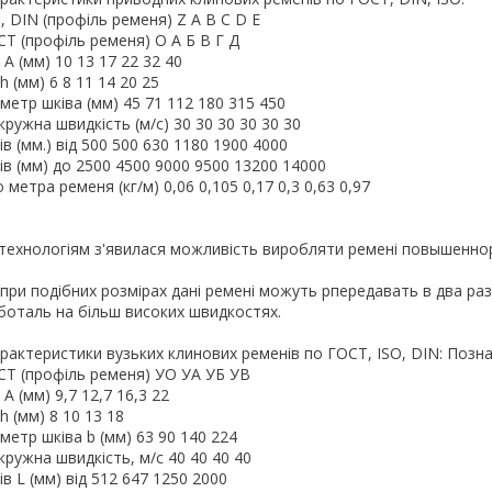
 DIN (профіль ременя) Z А В С D Е
Т (профіль ременя) О А Б В Г Д
А (мм) 10 13 17 22 32 40
 (мм) 6 8 11 14 20 25
метр шківа (мм) 45 71 112 180 315 450
ружна швидкість (м/с) 30 30 30 30 30 30
 (мм.) від 500 500 630 1180 1900 4000
в (мм) до 2500 4500 9000 9500 13200 14000
метра ременя (кг/м) 0,06 0,105 0,17 0,3 0,63 0,97
технологіям з'явилася можливість виробляти ремені повышеннорй
 при подібних розмірах дані ремені можуть рпередавать в два ра
аботаль на більш високих швидкостях.
арактеристики вузьких клинових ременів по ГОСТ, ISO, DIN: Позн
Т (профіль ременя) УО УА УБ УВ
 (мм) 9,7 12,7 16,3 22
 (мм) 8 10 13 18
метр шківа b (мм) 63 90 140 224
ружна швидкість, м/с 40 40 40 40
 L (мм) від 512 647 1250 2000