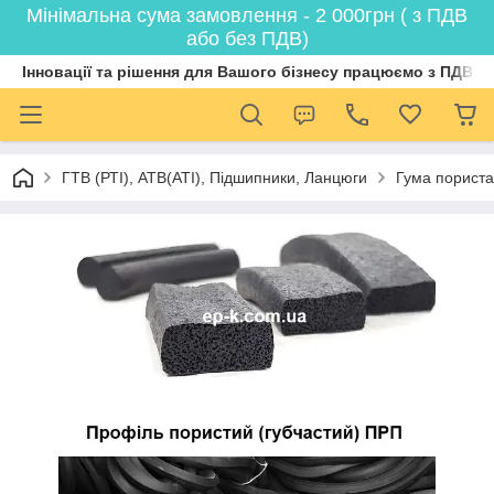
Мінімальна сума замовлення - 2 000грн ( з ПДВ
або без ПДВ)
Інновації та рішення для Вашого бізнесу працюємо з ПДВ
ГТВ (РТI), АТВ(АТI), Пiдшипники, Ланцюги
Гума пориста