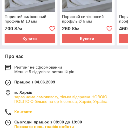
Пористий силіконовий
Пористий силіконовий
Пори
профіль Ø 10 мм
профіль Ø 6 мм
проф
700
260
460
₴/м
₴/м
Купити
Купити
Про нас
Рейтинг не сформований
Менше 5 відгуків за останній рік
Працює з 04.06.2009
м. Харків
зараз нема самовивозу, тільки відправка НОВОЮ
ПОШТОЮ більше на ep-k.com.ua, Харків, Україна
Контакти
Сьогодні працює з 08:00 до 19:00
Показати весь графік роботи