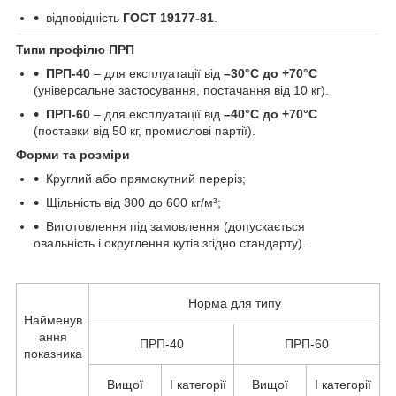
відповідність
ГОСТ 19177-81
.
Типи профілю ПРП
ПРП-40
– для експлуатації від
–30°C до +70°C
(універсальне застосування, постачання від 10 кг).
ПРП-60
– для експлуатації від
–40°C до +70°C
(поставки від 50 кг, промислові партії).
Форми та розміри
Круглий або прямокутний переріз;
Щільність від 300 до 600 кг/м³;
Виготовлення під замовлення (допускається
овальність і округлення кутів згідно стандарту).
Норма для типу
Найменув
ання
ПРП-40
ПРП-60
показника
Вищої
I категорії
Вищої
I категорії