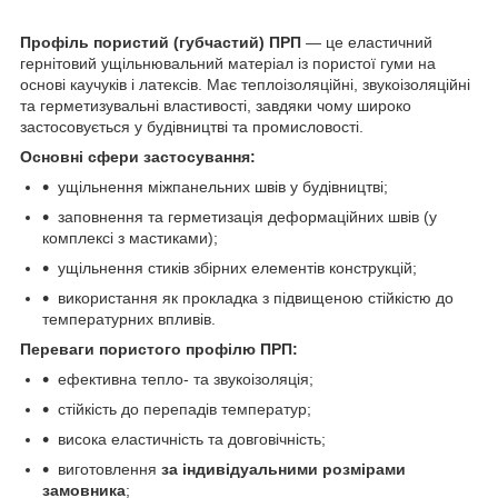
Профіль пористий (губчастий) ПРП
— це еластичний
гернітовий ущільнювальний матеріал із пористої гуми на
основі каучуків і латексів. Має теплоізоляційні, звукоізоляційні
та герметизувальні властивості, завдяки чому широко
застосовується у будівництві та промисловості.
Основні сфери застосування:
ущільнення міжпанельних швів у будівництві;
заповнення та герметизація деформаційних швів (у
комплексі з мастиками);
ущільнення стиків збірних елементів конструкцій;
використання як прокладка з підвищеною стійкістю до
температурних впливів.
Переваги пористого профілю ПРП:
ефективна тепло- та звукоізоляція;
стійкість до перепадів температур;
висока еластичність та довговічність;
виготовлення
за індивідуальними розмірами
замовника
;