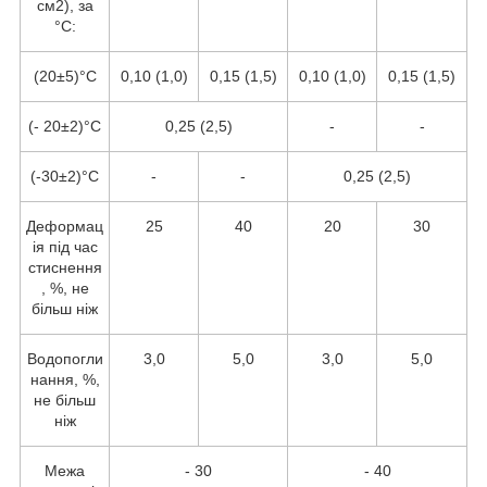
см2), за
°C:
(20±5)°С
0,10 (1,0)
0,15 (1,5)
0,10 (1,0)
0,15 (1,5)
(- 20±2)°С
0,25 (2,5)
-
-
(-30±2)°С
-
-
0,25 (2,5)
Деформац
25
40
20
30
ія під час
стиснення
, %, не
більш ніж
Водопогли
3,0
5,0
3,0
5,0
нання, %,
не більш
ніж
Межа
- 30
- 40