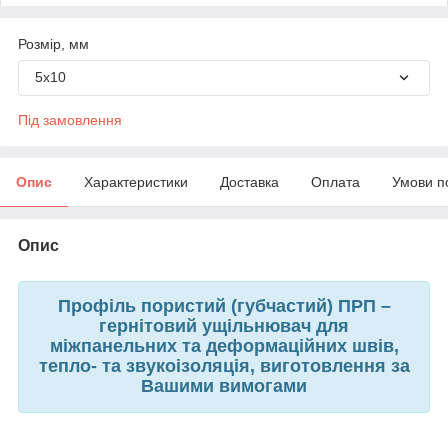
Розмір, мм
5х10
Під замовлення
Опис
Характеристики
Доставка
Оплата
Умови п
Опис
Профіль пористий (губчастий) ПРП –
гернітовий ущільнювач для
міжпанельних та деформаційних швів,
тепло- та звукоізоляція, виготовлення за
Вашими вимогами