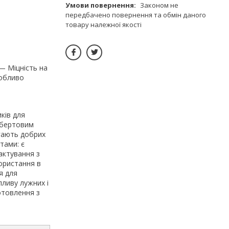
Законом не
передбачено повернення та обмін даного
товару належної якості
— Міцність на
собливо
ків для
 обертовим
гають добрих
тами: є
актування з
ористання в
я для
пливу лужних і
отовлення з