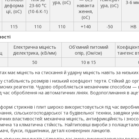
ура, (oС)
3-6 мм
деформа
23-60 °C
наванта
ура, (oС)
ції, (oС)
(10-6.К-1)
ження,
(oС)
115
110
110
+140
-50
HB
вості
Електрична міцність
Об'ємний питомий
Коефіцієн
ц
діелектрика, (кВ/мм)
опір, (Ом/см)
тангенс в
50
10 в 15
ах має міцність на стискання й ударну міцність навіть за низьки
 стабільність розмірів і низький коефіцієнт тертя. Стійкий до ор
 очисних реагентів. Чудово обробляється механічним способом — 
д час оброблення на автоматичних лініях. Водопоглинання в ац
формі стрижнів і плит широко використовується під час виробн
ння, сільськогосподарської та будівельної техніки, завдяки уні
чних властивостей: механічна міцність, антифрикційність і зносос
 хімічна та кліматична стійкість. Найтиповіші вироби з поліацета
ачі, букси, підшипники, деталі конвеєрних ланцюгів.
о хімічних продуктів і гідролізу дає змогу використовувати поліац