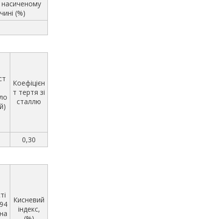
у насиченому
чині (%)
ст
Коефіцієн
т тертя зі
ло
сталлю
й)
0,30
ті
Кисневий
 94
індекс,
на
(%)