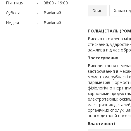
Пʼятниця
08:00
19:00
Опис
Характе
Субота
Вихідний
Неділя
Вихідний
ПОЛІАЦЕТАЛЬ (POM
Висока втомлена міцн
стискання, ударостій
важлива під час обро
Застосування
Використання в механ
застосування в механ
моментом, зубчасті 
параметрів формостій
фізіологічно інертни
харчовими продуктам
електротехніці: оскіл
електричних деталей, 
органічних сполук. З
нього деталей насосі
Властивості