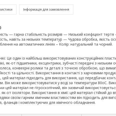
ристики
Інформація для замовлення
)
ість — гарна стабільність розмірів — Низький коефіцієнт тертя 
кість, навіть за низьких температур — Чудова обробка, якість о
блення на автоматичних лініях – Колір: натуральний та чорний.
ікі: Це один із найбільш використовуваних конструкційних пласти
ікі, як-от підшипники, ексцентрики, зубчасті передачі з низьким
колеса, конвеєрні ролики та деталі з точною обробкою, що вима
кості та щільності. Використання в контакті з харчовими продук
м, цей матеріал підходить для використання, що передбачає конт
и. Він може використовуватися у воді за температури 80oС. Вик
ьки цей матеріал не гігроскопічний, він зазвичай використовуєтьс
як-от ізолятори. Використання в хімії: цей матеріал стійкий до в
авдяки своїм гарним хімічним властивостям він підходить для виг
в, фланців і комплектуючих для хімічного обладнання.