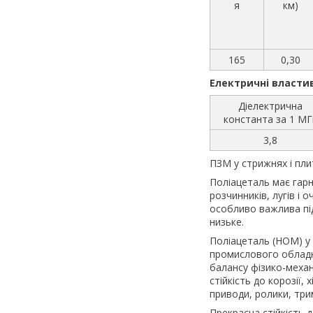
я
км)
165
0,30
Електричні власти
Діелектрична
константа за 1 МГ
3,8
ПЗМ у стрижнях і плит
Поліацеталь має гарну
розчинників, лугів і
особливо важлива пі
низьке.
Поліацеталь (НОМ) у 
промислового обладна
балансу фізико-механі
стійкість до корозії,
приводи, ролики, трим
Прекрасна стійкість д