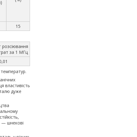
)
15
т розсіювання
трат за 1 МГц
0,01
х температур.
ганічних
ця властивість
еталю дуже
ицтва
кальному
тійкість,
лю — шнекові
еталь у різних