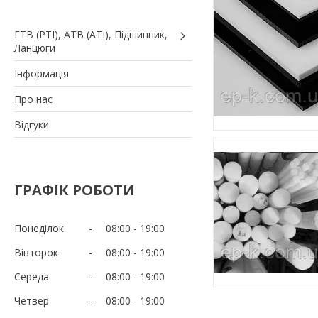
ГТВ (РТI), АТВ (АТI), Пiдшипник,
Ланцюги
Iнформація
Про нас
Вiдгуки
ГРАФІК РОБОТИ
Понеділок
08:00
19:00
Вівторок
08:00
19:00
Середа
08:00
19:00
Четвер
08:00
19:00