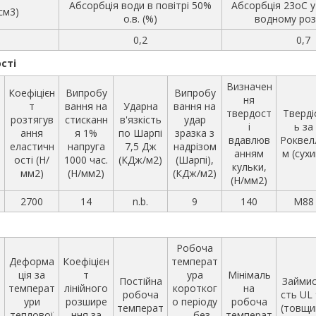
Абсорбція води в повітрі 50%
Абсорбція 23oС 
см3)
о.в. (%)
водному роз
0,2
0,7
сті
Визначен
Коефіцієн
Випробу
Випробу
ня
т
вання на
Ударна
вання на
твердост
Тверді
розтягув
стисканн
в'язкість
удар
і
і
ь за
ання
я 1%
по Шарпі
зразка з
вдавлюв
Роквел
еластичн
напруга
7,5 Дж
надрізом
анням
м (сухи
ості (Н/
1000 час.
(КДж/м2)
(Шарпі),
кульки,
мм2)
(Н/мм2)
(КДж/м2)
(Н/мм2)
2700
14
n.b.
9
140
M88
Робоча
Деформа
Коефіцієн
температ
ція за
т
ура
Мінімаль
Постійна
Займис
температ
лінійного
коротког
на
робоча
сть UL
ури
розшире
о періоду
робоча
температ
(товщи
теплової
ння за
— без
температ