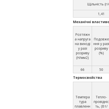
Щільність (г/
1,41
Механічні властиво
Розтяжн
а напруга
Подовже
на виході
ння у раз
у разі
розриву
розриву
(%)
(Н/мм2)
66
50
Термосвойства
Темпера
Тепло-
тура
провідніс
плавленн
ть, (Вт/