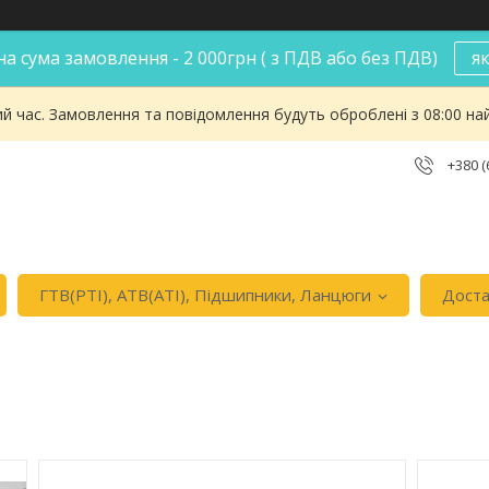
а сума замовлення - 2 000грн ( з ПДВ або без ПДВ)
я
ий час. Замовлення та повідомлення будуть оброблені з 08:00 на
+380 (
ГТВ(РТI), АТВ(АТI), Пiдшипники, Ланцюги
Доста