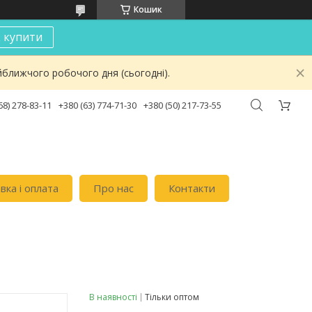
Кошик
к купити
йближчого робочого дня (сьогодні).
68) 278-83-11
+380 (63) 774-71-30
+380 (50) 217-73-55
вка i оплата
Про нас
Контакти
В наявності
Тільки оптом