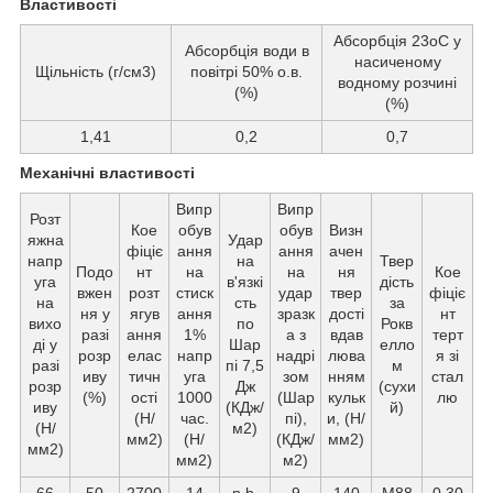
Властивості
Абсорбція 23oС у
Абсорбція води в
насиченому
Щільність (г/см3)
повітрі 50% о.в.
водному розчині
(%)
(%)
1,41
0,2
0,7
Механічні властивості
Випр
Випр
Розт
Кое
обув
обув
Визн
яжна
Удар
фіціє
ання
ання
ачен
напр
на
Твер
Подо
нт
на
на
ня
Кое
уга
в'язкі
дість
вжен
розт
стиск
удар
твер
фіціє
на
сть
за
ня у
ягув
ання
зразк
дості
нт
вихо
по
Рокв
разі
ання
1%
а з
вдав
терт
ді у
Шар
елло
розр
елас
напр
надрі
люва
я зі
разі
пі 7,5
м
иву
тичн
уга
зом
нням
стал
розр
Дж
(сухи
(%)
ості
1000
(Шар
кульк
лю
иву
(КДж/
й)
(Н/
час.
пі),
и, (Н/
(Н/
м2)
мм2)
(Н/
(КДж/
мм2)
мм2)
мм2)
м2)
66
50
2700
14
n.b.
9
140
M88
0,30