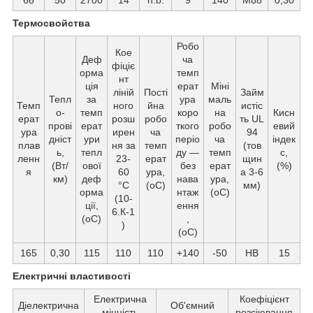
Термосвойства
Робо
Кое
Деф
ча
фіціє
орма
темп
нт
ція
ерат
Міні
ліній
Пості
Займ
Тепл
за
ура
маль
Темп
ного
йна
истіс
о-
темп
коро
на
Кисн
ерат
розш
робо
ть UL
прові
ерат
ткого
робо
евий
ура
ирен
ча
94
дніст
ури
періо
ча
індек
плав
ня за
темп
(тов
ь,
тепл
ду —
темп
с,
ленн
23-
ерат
щин
(Вт/
ової
без
ерат
(%)
я
60
ура,
а 3-6
км)
деф
нава
ура,
°C
(oС)
мм)
орма
нтаж
(oС)
(10-
ції,
ення
6.К-1
(oС)
,
)
(oС)
165
0,30
115
110
110
+140
-50
HB
15
Електричні властивості
Електрична
Коефіцієнт
Діелектрична
Об'ємний
міцність
розсіювання