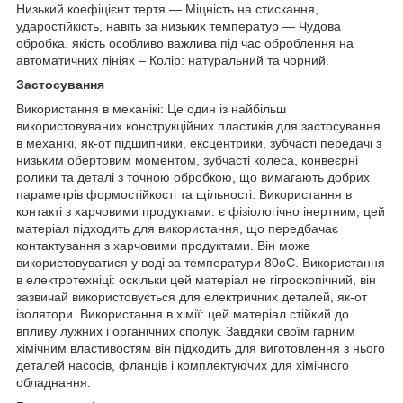
Низький коефіцієнт тертя — Міцність на стискання,
ударостійкість, навіть за низьких температур — Чудова
обробка, якість особливо важлива під час оброблення на
автоматичних лініях – Колір: натуральний та чорний.
Застосування
Використання в механікі: Це один із найбільш
використовуваних конструкційних пластиків для застосування
в механікі, як-от підшипники, ексцентрики, зубчасті передачі з
низьким обертовим моментом, зубчасті колеса, конвеєрні
ролики та деталі з точною обробкою, що вимагають добрих
параметрів формостійкості та щільності. Використання в
контакті з харчовими продуктами: є фізіологічно інертним, цей
матеріал підходить для використання, що передбачає
контактування з харчовими продуктами. Він може
використовуватися у воді за температури 80oС. Використання
в електротехніці: оскільки цей матеріал не гігроскопічний, він
зазвичай використовується для електричних деталей, як-от
ізолятори. Використання в хімії: цей матеріал стійкий до
впливу лужних і органічних сполук. Завдяки своїм гарним
хімічним властивостям він підходить для виготовлення з нього
деталей насосів, фланців і комплектуючих для хімічного
обладнання.