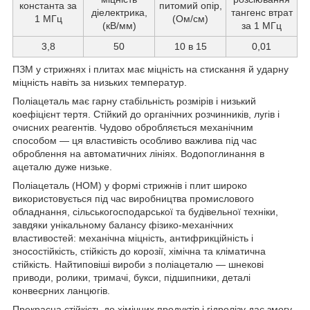
константа за
питомий опір,
діелектрика,
тангенс втрат
1 МГц
(Ом/см)
(кВ/мм)
за 1 МГц
3,8
50
10 в 15
0,01
ПЗМ у стрижнях і плитах має міцність на стискання й ударну
міцність навіть за низьких температур.
Поліацеталь має гарну стабільність розмірів і низький
коефіцієнт тертя. Стійкий до органічних розчинників, лугів і
очисних реагентів. Чудово обробляється механічним
способом — ця властивість особливо важлива під час
оброблення на автоматичних лініях. Водопоглинання в
ацеталю дуже низьке.
Поліацеталь (НОМ) у формі стрижнів і плит широко
використовується під час виробництва промислового
обладнання, сільськогосподарської та будівельної техніки,
завдяки унікальному балансу фізико-механічних
властивостей: механічна міцність, антифрикційність і
зносостійкість, стійкість до корозії, хімічна та кліматична
стійкість. Найтиповіші вироби з поліацеталю — шнекові
приводи, ролики, тримачі, букси, підшипники, деталі
конвеєрних ланцюгів.
Прекрасна стійкість до хімічних продуктів і гідролізу дає змогу