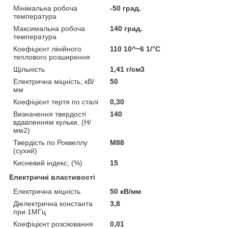
Мінімальна робоча
-50 град.
температура
Максимальна робоча
140 град.
температура
Коефіцієнт лінійного
110 10^−6 1/°C
теплового розширення
Щільність
1,41 г/см3
Електрична міцність, кВ/
50
мм
Коефіцієнт тертя по сталі
0,30
Визначення твердості
140
вдавленням кульки, (Н/
мм2)
Твердість по Роквеллу
М88
(сухий)
Кисневий індекс, (%)
15
Електричні властивості
Електрична міцність
50 кВ/мм
Діелектрична константа
3,8
при 1МГц
Коефіцієнт розсіювання
0,01