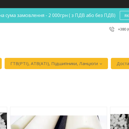
а сума замовлення - 2 000грн ( з ПДВ або без ПДВ)
я
+380 (
ГТВ(РТI), АТВ(АТI), Пiдшипники, Ланцюги
Доста