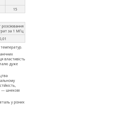
15
т розсіювання
трат за 1 МГц
0,01
х температур.
ганічних
ця властивість
еталю дуже
ицтва
кальному
тійкість,
лю — шнекові
еталь у різних