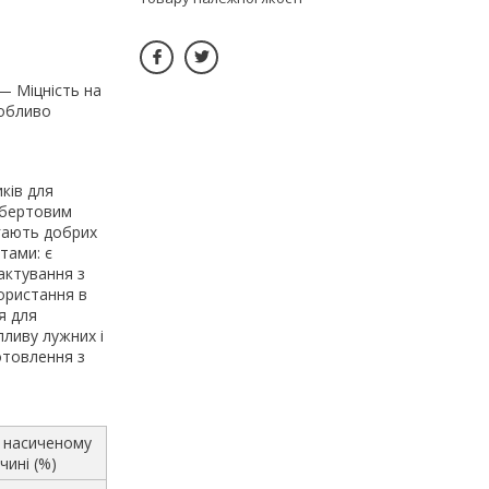
— Міцність на
собливо
ків для
 обертовим
гають добрих
тами: є
актування з
ористання в
я для
пливу лужних і
отовлення з
у насиченому
чині (%)