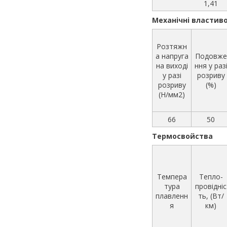
1,41
Механічні властиво
Розтяжн
а напруга
Подовже
на виході
ння у раз
у разі
розриву
розриву
(%)
(Н/мм2)
66
50
Термосвойства
Темпера
Тепло-
тура
провідніс
плавленн
ть, (Вт/
я
км)