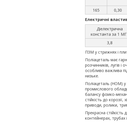
165
0,30
Електричні власти
Діелектрична
константа за 1 МГ
3,8
ПЗМ у стрижнях і плит
Поліацеталь має гарну
розчинників, лугів і
особливо важлива пі
низьке.
Поліацеталь (НОМ) у 
промислового обладна
балансу фізико-механі
стійкість до корозії,
приводи, ролики, трим
Прекрасна стійкість д
контейнерах, трубах 