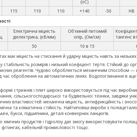
(oС)
115
110
110
+140
-50
HB
вості
Електрична міцність
Об'ємний питомий
Коефіцієн
ц
діелектрика, (кВ/мм)
опір, (Ом/см)
тангенс в
50
10 в 15
ах має міцність на стискання й ударну міцність навіть за низьки
 стабільність розмірів і низький коефіцієнт тертя. Стійкий до ор
 очисних реагентів. Чудово обробляється механічним способом — 
д час оброблення на автоматичних лініях. Водопоглинання в ац
формі стрижнів і плит широко використовується під час виробн
ння, сільськогосподарської та будівельної техніки, завдяки уні
чних властивостей: механічна міцність, антифрикційність і зносос
 хімічна та кліматична стійкість. Найтиповіші вироби з поліацета
ачі, букси, підшипники, деталі конвеєрних ланцюгів.
о хімічних продуктів і гідролізу дає змогу використовувати поліац
і фітингах, кабельній промисловості тощо.