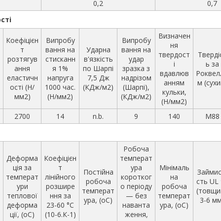
0,2
0,7
сті
Визначен
Коефіцієн
Випробу
Випробу
ня
т
вання на
Ударна
вання на
твердост
Тверді
розтягув
стисканн
в'язкість
удар
і
і
ь за
ання
я 1%
по Шарпі
зразка з
вдавлюв
Роквел
еластичн
напруга
7,5 Дж
надрізом
анням
м (сухи
ості (Н/
1000 час.
(КДж/м2)
(Шарпі),
кульки,
мм2)
(Н/мм2)
(КДж/м2)
(Н/мм2)
2700
14
n.b.
9
140
M88
Робоча
Деформа
Коефіцієн
температ
ція за
т
ура
Мінімаль
Постійна
Займис
температ
лінійного
коротког
на
робоча
сть UL
ури
розшире
о періоду
робоча
температ
(товщи
теплової
ння за
— без
температ
ура, (oС)
3-6 мм
деформа
23-60 °C
наванта
ура, (oС)
ції, (oС)
(10-6.К-1)
ження,