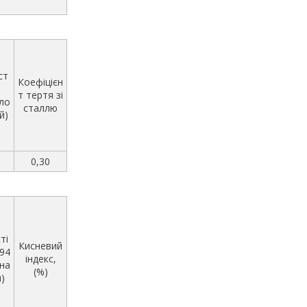
ст
Коефіцієн
т тертя зі
ло
сталлю
й)
0,30
ті
Кисневий
 94
індекс,
на
(%)
)