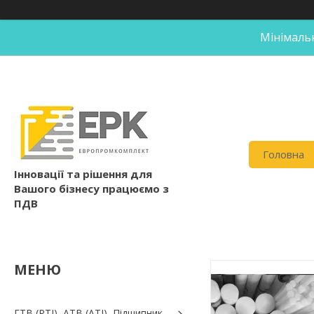
Мінімальн
Головна
Інновації та рішення для
Вашого бізнесу працюємо з
ПДВ
ГТВ (РТI), АТВ (АТI), Пiдшипник,