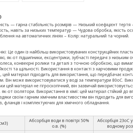
)
ість — гарна стабільність розмірів — Низький коефіцієнт тертя 
кість, навіть за низьких температур — Чудова обробка, якість о
блення на автоматичних лініях – Колір: натуральний та чорний.
ікі: Це один із найбільш використовуваних конструкційних пласти
ікі, як-от підшипники, ексцентрики, зубчасті передачі з низьким
колеса, конвеєрні ролики та деталі з точною обробкою, що вима
кості та щільності. Використання в контакті з харчовими продук
м, цей матеріал підходить для використання, що передбачає конт
и. Він може використовуватися у воді за температури 80oС. Вик
ьки цей матеріал не гігроскопічний, він зазвичай використовуєтьс
як-от ізолятори. Використання в хімії: цей матеріал стійкий до в
авдяки своїм гарним хімічним властивостям він підходить для виг
в, фланців і комплектуючих для хімічного обладнання.
Абсорбція води в повітрі 50%
Абсорбція 23oС 
см3)
о.в. (%)
водному роз