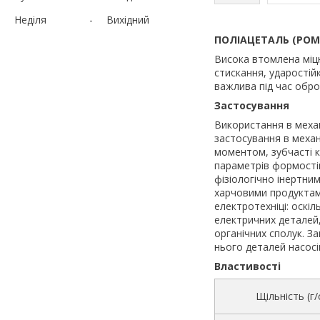
Неділя
Вихідний
ПОЛІАЦЕТАЛЬ (POM
Висока втомлена міцн
стискання, ударостій
важлива під час обро
Застосування
Використання в механ
застосування в механ
моментом, зубчасті 
параметрів формостій
фізіологічно інертни
харчовими продуктам
електротехніці: оскіл
електричних деталей, 
органічних сполук. З
нього деталей насосі
Властивості
Щільність (г/