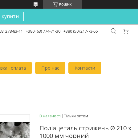
Кошик
к купити
68) 278-83-11
+380 (63) 774-71-30
+380 (50) 217-73-55
вка i оплата
Про нас
Контакти
В наявності
Тільки оптом
Поліацеталь стрижень Ø 210 х
1000 мм чорний