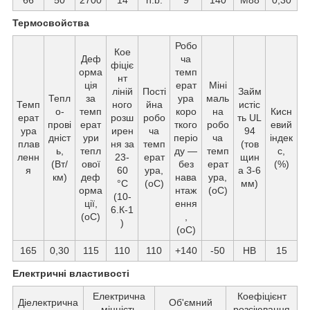
Термосвойства
Робо
Кое
Деф
ча
фіціє
орма
темп
нт
ція
ерат
Міні
ліній
Пості
Займ
Тепл
за
ура
маль
Темп
ного
йна
истіс
о-
темп
коро
на
Кисн
ерат
розш
робо
ть UL
прові
ерат
ткого
робо
евий
ура
ирен
ча
94
дніст
ури
періо
ча
індек
плав
ня за
темп
(тов
ь,
тепл
ду —
темп
с,
ленн
23-
ерат
щин
(Вт/
ової
без
ерат
(%)
я
60
ура,
а 3-6
км)
деф
нава
ура,
°C
(oС)
мм)
орма
нтаж
(oС)
(10-
ції,
ення
6.К-1
(oС)
,
)
(oС)
165
0,30
115
110
110
+140
-50
HB
15
Електричні властивості
Електрична
Коефіцієнт
Діелектрична
Об'ємний
міцність
розсіювання