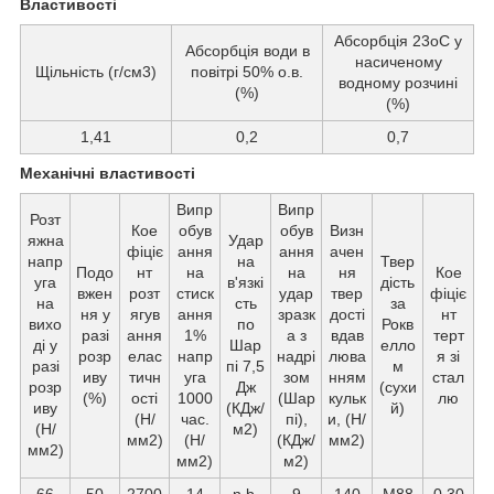
Властивості
Абсорбція 23oС у
Абсорбція води в
насиченому
Щільність (г/см3)
повітрі 50% о.в.
водному розчині
(%)
(%)
1,41
0,2
0,7
Механічні властивості
Випр
Випр
Розт
Кое
обув
обув
Визн
яжна
Удар
фіціє
ання
ання
ачен
напр
на
Твер
Подо
нт
на
на
ня
Кое
уга
в'язкі
дість
вжен
розт
стиск
удар
твер
фіціє
на
сть
за
ня у
ягув
ання
зразк
дості
нт
вихо
по
Рокв
разі
ання
1%
а з
вдав
терт
ді у
Шар
елло
розр
елас
напр
надрі
люва
я зі
разі
пі 7,5
м
иву
тичн
уга
зом
нням
стал
розр
Дж
(сухи
(%)
ості
1000
(Шар
кульк
лю
иву
(КДж/
й)
(Н/
час.
пі),
и, (Н/
(Н/
м2)
мм2)
(Н/
(КДж/
мм2)
мм2)
мм2)
м2)
66
50
2700
14
n.b.
9
140
M88
0,30