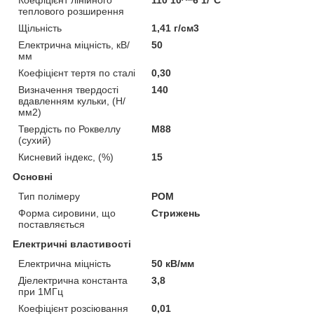
теплового розширення
Щільність
1,41 г/см3
Електрична міцність, кВ/
50
мм
Коефіцієнт тертя по сталі
0,30
Визначення твердості
140
вдавленням кульки, (Н/
мм2)
Твердість по Роквеллу
М88
(сухий)
Кисневий індекс, (%)
15
Основні
Тип полімеру
POM
Форма сировини, що
Стрижень
поставляється
Електричні властивості
Електрична міцність
50 кВ/мм
Діелектрична константа
3,8
при 1МГц
Коефіцієнт розсіювання
0,01