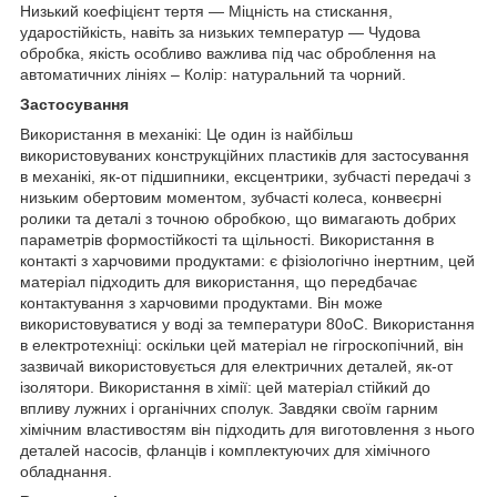
Низький коефіцієнт тертя — Міцність на стискання,
ударостійкість, навіть за низьких температур — Чудова
обробка, якість особливо важлива під час оброблення на
автоматичних лініях – Колір: натуральний та чорний.
Застосування
Використання в механікі: Це один із найбільш
використовуваних конструкційних пластиків для застосування
в механікі, як-от підшипники, ексцентрики, зубчасті передачі з
низьким обертовим моментом, зубчасті колеса, конвеєрні
ролики та деталі з точною обробкою, що вимагають добрих
параметрів формостійкості та щільності. Використання в
контакті з харчовими продуктами: є фізіологічно інертним, цей
матеріал підходить для використання, що передбачає
контактування з харчовими продуктами. Він може
використовуватися у воді за температури 80oС. Використання
в електротехніці: оскільки цей матеріал не гігроскопічний, він
зазвичай використовується для електричних деталей, як-от
ізолятори. Використання в хімії: цей матеріал стійкий до
впливу лужних і органічних сполук. Завдяки своїм гарним
хімічним властивостям він підходить для виготовлення з нього
деталей насосів, фланців і комплектуючих для хімічного
обладнання.