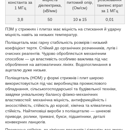
константа за
питомий опір,
діелектрика,
тангенс втрат
1 МГц
(Ом/см)
(кВ/мм)
за 1 МГц
3,8
50
10 в 15
0,01
ПЗМ у стрижнях і плитах має міцність на стискання й ударну
міцність навіть за низьких температур.
Поліацеталь має гарну стабільність розмірів і низький
коефіцієнт тертя. Стійкий до органічних розчинників, лугів і
очисних реагентів. Чудово обробляється механічним
способом — ця властивість особливо важлива під час
оброблення на автоматичних лініях. Водопоглинання в
ацеталю дуже низьке.
Поліацеталь (НОМ) у формі стрижнів і плит широко
використовується під час виробництва промислового
обладнання, сільськогосподарської та будівельної техніки,
завдяки унікальному балансу фізико-механічних
властивостей: механічна міцність, антифрикційність і
зносостійкість, стійкість до корозії, хімічна та кліматична
стійкість. Найтиповіші вироби з поліацеталю — шнекові
приводи, ролики, тримачі, букси, підшипники, деталі
конвеєрних ланцюгів.
Прекрасна стійкість до хімічних продуктів і гідролізу дає змогу