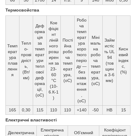
Термосвойства
Робо
Кое
Деф
ча
фіціє
орма
темп
нт
ція
ерат
Міні
ліній
Пості
Займ
Тепл
за
ура
маль
Темп
ного
йна
истіс
о-
темп
коро
на
Кисн
ерат
розш
робо
ть UL
прові
ерат
ткого
робо
евий
ура
ирен
ча
94
дніст
ури
періо
ча
індек
плав
ня за
темп
(тов
ь,
тепл
ду —
темп
с,
ленн
23-
ерат
щин
(Вт/
ової
без
ерат
(%)
я
60
ура,
а 3-6
км)
деф
нава
ура,
°C
(oС)
мм)
орма
нтаж
(oС)
(10-
ції,
ення
6.К-1
(oС)
,
)
(oС)
165
0,30
115
110
110
+140
-50
HB
15
Електричні властивості
Електрична
Коефіцієнт
Діелектрична
Об'ємний
міцність
розсіювання