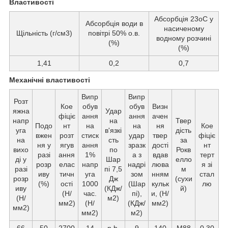
Властивості
Абсорбція 23oС у
Абсорбція води в
насиченому
Щільність (г/см3)
повітрі 50% о.в.
водному розчині
(%)
(%)
1,41
0,2
0,7
Механічні властивості
Випр
Випр
Розт
Кое
обув
обув
Визн
яжна
Удар
фіціє
ання
ання
ачен
напр
на
Твер
Подо
нт
на
на
ня
Кое
уга
в'язкі
дість
вжен
розт
стиск
удар
твер
фіціє
на
сть
за
ня у
ягув
ання
зразк
дості
нт
вихо
по
Рокв
разі
ання
1%
а з
вдав
терт
ді у
Шар
елло
розр
елас
напр
надрі
люва
я зі
разі
пі 7,5
м
иву
тичн
уга
зом
нням
стал
розр
Дж
(сухи
(%)
ості
1000
(Шар
кульк
лю
иву
(КДж/
й)
(Н/
час.
пі),
и, (Н/
(Н/
м2)
мм2)
(Н/
(КДж/
мм2)
мм2)
мм2)
м2)
66
50
2700
14
n.b.
9
140
M88
0,30