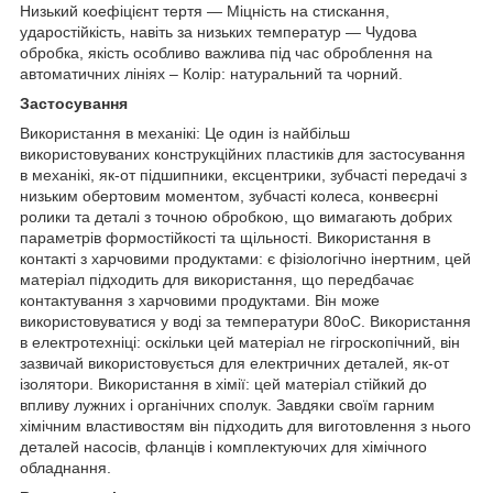
Низький коефіцієнт тертя — Міцність на стискання,
ударостійкість, навіть за низьких температур — Чудова
обробка, якість особливо важлива під час оброблення на
автоматичних лініях – Колір: натуральний та чорний.
Застосування
Використання в механікі: Це один із найбільш
використовуваних конструкційних пластиків для застосування
в механікі, як-от підшипники, ексцентрики, зубчасті передачі з
низьким обертовим моментом, зубчасті колеса, конвеєрні
ролики та деталі з точною обробкою, що вимагають добрих
параметрів формостійкості та щільності. Використання в
контакті з харчовими продуктами: є фізіологічно інертним, цей
матеріал підходить для використання, що передбачає
контактування з харчовими продуктами. Він може
використовуватися у воді за температури 80oС. Використання
в електротехніці: оскільки цей матеріал не гігроскопічний, він
зазвичай використовується для електричних деталей, як-от
ізолятори. Використання в хімії: цей матеріал стійкий до
впливу лужних і органічних сполук. Завдяки своїм гарним
хімічним властивостям він підходить для виготовлення з нього
деталей насосів, фланців і комплектуючих для хімічного
обладнання.