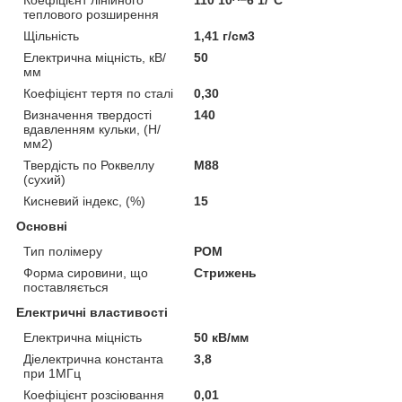
теплового розширення
Щільність
1,41 г/см3
Електрична міцність, кВ/
50
мм
Коефіцієнт тертя по сталі
0,30
Визначення твердості
140
вдавленням кульки, (Н/
мм2)
Твердість по Роквеллу
М88
(сухий)
Кисневий індекс, (%)
15
Основні
Тип полімеру
POM
Форма сировини, що
Стрижень
поставляється
Електричні властивості
Електрична міцність
50 кВ/мм
Діелектрична константа
3,8
при 1МГц
Коефіцієнт розсіювання
0,01