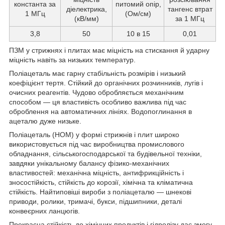
константа за
питомий опір,
діелектрика,
тангенс втрат
1 МГц
(Ом/см)
(кВ/мм)
за 1 МГц
3,8
50
10 в 15
0,01
ПЗМ у стрижнях і плитах має міцність на стискання й ударну
міцність навіть за низьких температур.
Поліацеталь має гарну стабільність розмірів і низький
коефіцієнт тертя. Стійкий до органічних розчинників, лугів і
очисних реагентів. Чудово обробляється механічним
способом — ця властивість особливо важлива під час
оброблення на автоматичних лініях. Водопоглинання в
ацеталю дуже низьке.
Поліацеталь (НОМ) у формі стрижнів і плит широко
використовується під час виробництва промислового
обладнання, сільськогосподарської та будівельної техніки,
завдяки унікальному балансу фізико-механічних
властивостей: механічна міцність, антифрикційність і
зносостійкість, стійкість до корозії, хімічна та кліматична
стійкість. Найтиповіші вироби з поліацеталю — шнекові
приводи, ролики, тримачі, букси, підшипники, деталі
конвеєрних ланцюгів.
Прекрасна стійкість до хімічних продуктів і гідролізу дає змогу