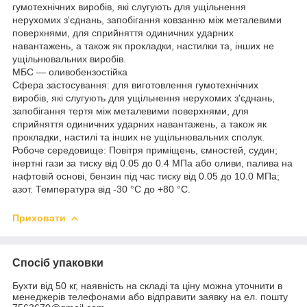
гумотехнічних виробів, які слугують для ущільнення
нерухомих з'єднань, запобігання ковзанню між металевими
поверхнями, для сприйняття одиничних ударних
навантажень, а також як прокладки, настилки та, інших не
ущільнювальних виробів.
МБС — оливобензостійка
Сфера застосування: для виготовлення гумотехнічних
виробів, які слугують для ущільнення нерухомих з'єднань,
запобігання тертя між металевими поверхнями, для
сприйняття одиничних ударних навантажень, а також як
прокладки, настилі та інших не ущільнювальних сполук.
Робоче середовище: Повітря приміщень, ємностей, судин;
інертні гази за тиску від 0.05 до 0.4 МПа або оливи, палива на
нафтовій основі, бензин під час тиску від 0.05 до 10.0 МПа;
азот. Температура від -30 °C до +80 °C.
Приховати
Спосіб упаковки
Бухти від 50 кг, наявність на складі та ціну можна уточнити в
менеджерів телефонами або відправити заявку на ел. пошту