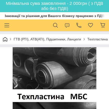
Мінімальна сума замовлення - 2 000грн ( з ПДВ
або без ПДВ)
Інновації та рішення для Вашого бізнесу працюємо з ПДВ
ГТВ (РТI), АТВ(АТI), Пiдшипники, Ланцюги
Техпластина 