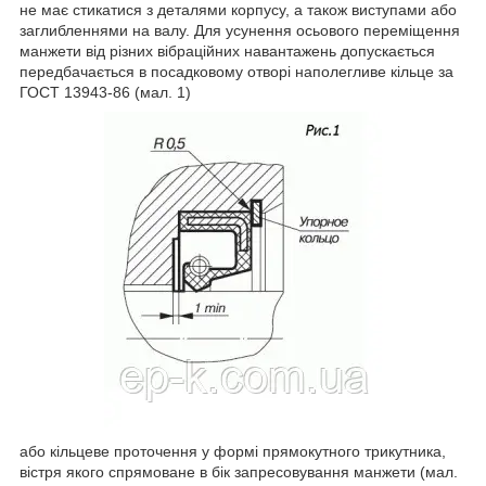
не має стикатися з деталями корпусу, а також виступами або
заглибленнями на валу. Для усунення осьового переміщення
манжети від різних вібраційних навантажень допускається
передбачається в посадковому отворі наполегливе кільце за
ГОСТ 13943-86 (мал. 1)
або кільцеве проточення у формі прямокутного трикутника,
вістря якого спрямоване в бік запресовування манжети (мал.