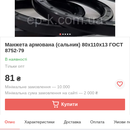
Манжета армована (сальник) 80х110х13 ГОСТ
8752-79
В наявності
Тільки опт
81
₴
Мінімальне замовлення — 10.000
Мінімальна сума замовлення на сайті — 2 000 ₴
Купити
Опис
Характеристики
Доставка
Оплата
Умови п