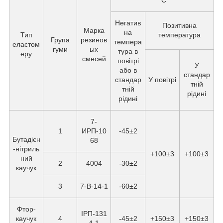
°С
Негатив
Позитивна
Марка
на
Тип
температура
Група
резинов
темпера
еластом
гуми
ых
тура в
еру
смесей
повітрі
У
або в
стандар
стандар
У повітрі
тній
тній
рідині
рідині
7-
1
ИРП-10
-45±2
Бутадієн
68
-нітриль
+100±3
+100±3
ний
2
4004
-30±2
каучук
3
7-В-14-1
-60±2
Фтор-
ІРП-131
каучук
4
-45±2
+150±3
+150±3