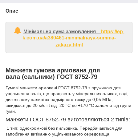
Опис
Мінімальна сума замовлення -
https://ep-
k.com.ua/a380461-minimalnaya-summa-
zakaza.html
Манжета гумова армована для
вала (сальники) ГОСТ 8752-79
Гумові манжети армовані ГОСТ 8752-79 з пружиною для
ущільнення валів, що працюють у мінеральних оливах, воді,
дизельному паливі за надмірного тиску до 0,05 МПа,
швидкості до 20 м/с і t від -20 °C до +170 °C залежно від групи
гуми.
Манжети ГОСТ 8752-79 виготовляються 2 типів:
1 тип: однокромкові без пильовика. Передбачаються для
запобігання витіканню ущільнюваного середовища.