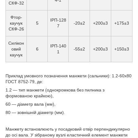
4-1
СКФ-32
Фтор-
ІРП-128
каучук
5
-20±2
+200±3
+175±3
7
СКФ-26
Силікон
ІРП-140
овий
6
-55±2
+200±3
+150±3
1
каучук
Приклад умовного позначення манжети (сальники): 1.2-60х80
ГОСТ 8752-79, де:
1.2 — тип манжети (однокромкова без пилника з
формованою крайкою),
60 — діаметр вала (мм),
80 — зовнішній діаметр (мм).
Манжету встановлюють у посадковий отвір перпендикулярно
до осі вала. У зібраному вузлі еластичний елемент манжети