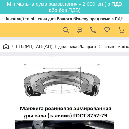
Мінімальна сума замовлення - 2 000грн ( з ПДВ
або без ПДВ)
Інновації та рішення для Вашого бізнесу працюємо з ПДВ
ГТВ (РТI), АТВ(АТI), Пiдшипники, Ланцюги
Кільця, манж