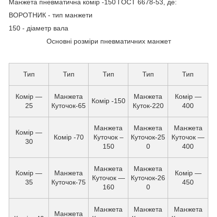
Манжета пневматична комір -150 ГОСТ 6678-53, де:
ВОРОТНИК - тип манжети
150 - діаметр вала
Основні розміри пневматичних манжет
Тип
Тип
Тип
Тип
Тип
Комір —
Манжета
Манжета
Комір —
Комір -150
25
Куточок-65
Куток-220
400
Манжета
Манжета
Манжета
Комір —
Комір -70
Куточок –
Куточок-25
Куточок —
30
150
0
400
Манжета
Манжета
Комір —
Манжета
Комір —
Куточок —
Куточок-26
35
Куточок-75
450
160
0
Манжета
Манжета
Манжета
Манжета