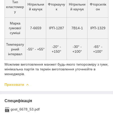
Тип
Нітрильни
Фторкаучу
Нітрильни
Фторсилік
еластомер
й каучук
к
й каучук
он
у
Марка
гумової
7-6659
ІРП-1287
7В14-1
ІРП-1329
суміші
Температу
-20° -
-30° -
-65° -
рний
-55° - +55°
+150°
+100°
+100°
інтервал
Можливе виготовлення манжет будь-якого типорозміру з гуми,
мінімальна партія та термін виготовлення уточнюйте в
менеджерів.
Приховати
Специфікація
gost_6678_53.pdf