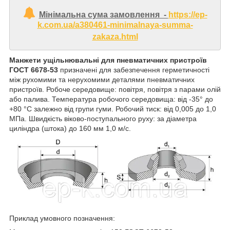
Мінімальна сума замовлення -
https://ep-
k.com.ua/a380461-minimalnaya-summa-
zakaza.html
Манжети ущільнювальні для пневматичних пристроїв
ГОСТ 6678-53
призначені для забезпечення герметичності
між рухомими та нерухомими деталями пневматичних
пристроїв. Робоче середовище: повітря, повітря з парами олій
або палива. Температура робочого середовища: від -35° до
+80 °C залежно від групи гуми. Робочий тиск: від 0,005 до 1,0
МПа. Швидкість віково-поступального руху: за діаметра
циліндра (штока) до 160 мм 1,0 м/с.
Приклад умовного позначення: