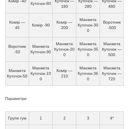
Комір -40
Куточок —
Куточок —
Куточок —
Куточок-80
180
280
480
Манжета
Комір —
Комір —
Воротник
Комір -90
Куточок-30
45
200
-500
0
Манжета
Манжета
Манжета
Воротник
Манжета
Куточок-20
Куточок-35
Куточок —
-50
Куточок-90
0
0
500
Манжета
Манжета
Манжета
Манжета
Комір —
Куточок-10
Куточок-36
Куточок —
Куточок-50
210
0
0
720
Параметри
Групи гум
1
2
3
4*