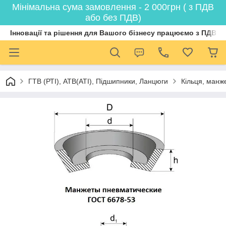
Мінімальна сума замовлення - 2 000грн ( з ПДВ
або без ПДВ)
Інновації та рішення для Вашого бізнесу працюємо з ПДВ
ГТВ (РТI), АТВ(АТI), Пiдшипники, Ланцюги
Кільця, манж