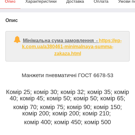
Опис
Характеристики
Доставка
Оплата
Умови п
Опис
Мінімальна сума замовлення -
https://ep-
k.com.ua/a380461-minimalnaya-summa-
zakaza.html
Манжети пневматичні ГОСТ 6678-53
Комір 25; комір 30; комір 32; комір 35; комір
40; комір 45; комір 50; комір 50; комір 65;
комір 70; комір 75; комір 90; комір 150;
комір 200; комір 200; комір 210;
комір 400; комір 450; комір 500