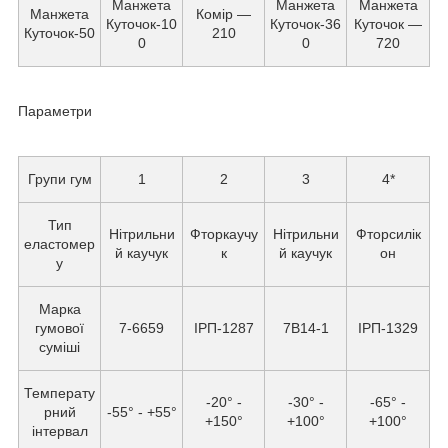
Манжета
Манжета
Манжета
Манжета
Комір —
Куточок-10
Куточок-36
Куточок —
Куточок-50
210
0
0
720
Параметри
Групи гум
1
2
3
4*
Тип
Нітрильни
Фторкаучу
Нітрильни
Фторсилік
еластомер
й каучук
к
й каучук
он
у
Марка
гумової
7-6659
ІРП-1287
7В14-1
ІРП-1329
суміші
Температу
-20° -
-30° -
-65° -
рний
-55° - +55°
+150°
+100°
+100°
інтервал