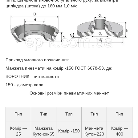
циліндра (штока) до 160 мм 1,0 м/с.
Приклад умовного позначення:
Манжета пневматична комір -150 ГОСТ 6678-53, де:
ВОРОТНИК - тип манжети
150 - діаметр вала
Основні розміри пневматичних манжет
Тип
Тип
Тип
Тип
Тип
Комір —
Манжета
Манжета
Комір —
Комір -150
25
Куточок-65
Куток-220
400