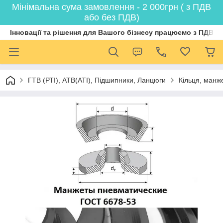
Мінімальна сума замовлення - 2 000грн ( з ПДВ
або без ПДВ)
Інновації та рішення для Вашого бізнесу працюємо з ПДВ
ГТВ (РТI), АТВ(АТI), Пiдшипники, Ланцюги
Кільця, манж