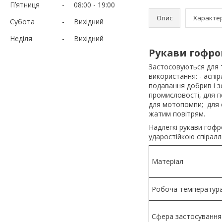
Пʼятниця
08:00
19:00
Опис
Характе
Субота
Вихідний
Неділя
Вихідний
Рукави гофров
Застосовуються для т
використання: - аспір
подавання добрив і з
промисловості, для п
для мотопомпи; для 
жатим повітрям.
Надлегкі рукави гофр
ударостійкою спіралл
Матеріал
Робоча температур
Сфера застосування