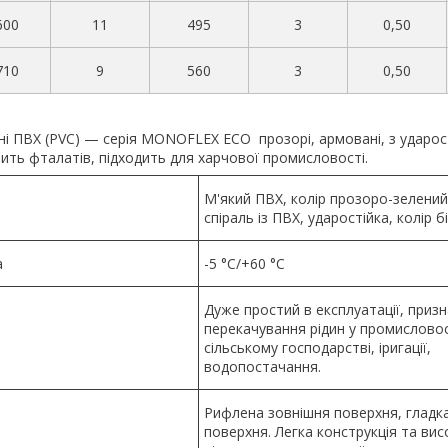
600
11
495
3
0,50
710
9
560
3
0,50
ні ПВХ (PVC) — серія MONOFLEX ECO прозорі, армовані, з ударо
тить фталатів, підходить для харчової промисловості.
М'який ПВХ, колір прозоро-зелени
спіраль із ПВХ, ударостійка, колір б
а
-5 °C/+60 °C
Дуже простий в експлуатації, приз
перекачування рідин у промисловос
сільському господарстві, іригації,
водопостачання.
Рифлена зовнішня поверхня, гладк
поверхня. Легка конструкція та висо