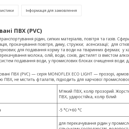
ристики
Інформація для замовлення
ані ПВХ (PVC)
ранспортування рідин, сипких матеріалів, повітря та газів. Сфер
ація, прокачування повітря, диму, стружки; асенсизації; для сіткі
ернових; для подавання корму та води на тваринних фермах; у х
ерекачування молока, олій, води, соків, дистилят із вмістом алк
систем подавання води, у промислових блоках очищення води; д
овані ПВХ (PVC) — серія MONOFLEX ECO LIGHT — прозорі, армова
ю ПВХ, не містить фталатів, підходить для харчової промисловос
М'який ПВХ, колір прозорий. Жорстк
ПВХ, ударостійка, колір білий
а
-5 °C/+60 °C
для перекачування рідин у промисл
сільському господарстві, водопост