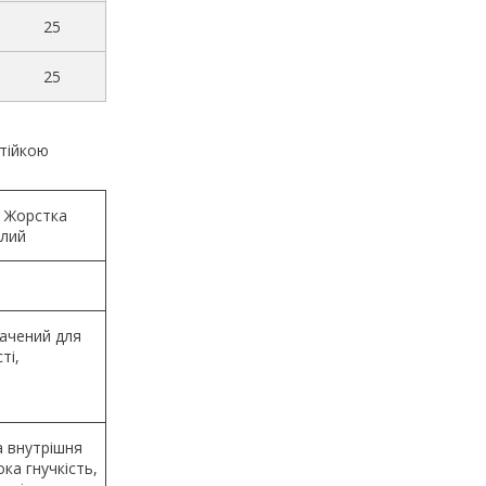
25
25
стійкою
й Жорстка
ілий
начений для
ті,
а внутрішня
ка гнучкість,