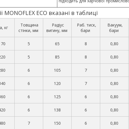
підходить для харчової промислово
ії MONOFLEX ECO вказані в таблиці
Товщина
Радіус
Раб. тиск,
Вакуум,
а, кг
стінки, мм
вигину, мм
бари
бари
170
5
65
8
0,80
220
5
85
8
0,80
280
6
105
7
0,80
340
6
120
7
0,80
360
6
125
6
0,80
420
6
138
6
0,80
480
7
150
6
0,80