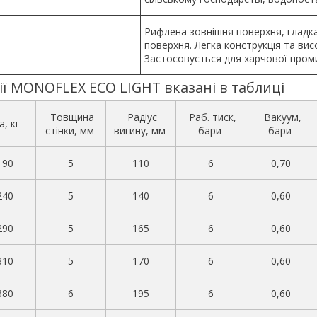
Рифлена зовнішня поверхня, гладк
поверхня. Легка конструкція та висо
Застосовується для харчової пром
ії MONOFLEX ECO LIGHT вказані в таблиці
Товщина
Радіус
Раб. тиск,
Вакуум,
а, кг
стінки, мм
вигину, мм
бари
бари
190
5
110
6
0,70
240
5
140
6
0,60
290
5
165
6
0,60
310
5
170
6
0,60
380
6
195
6
0,60