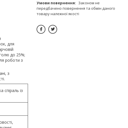
Законом не
передбачено повернення та обмін даного
товару належної якості
и
вок, для
арчовій
оголю до 25%;
ля роботи з
ні, з
ті.
а спіраль із
овості,
ачанні