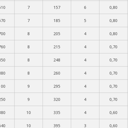
510
7
157
6
0,80
570
7
185
5
0,80
700
8
205
4
0,80
760
8
215
4
0,70
850
8
248
4
0,70
880
8
260
4
0,70
100
9
295
4
0,70
250
9
320
4
0,70
380
10
335
4
0,60
640
10
395
3
0,60