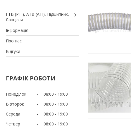
ГТВ (РТI), АТВ (АТI), Пiдшипник,
Ланцюги
Iнформація
Про нас
Вiдгуки
ГРАФІК РОБОТИ
Понеділок
08:00
19:00
Вівторок
08:00
19:00
Середа
08:00
19:00
Четвер
08:00
19:00