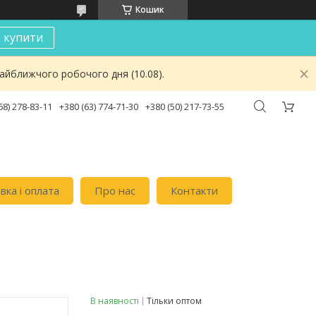
Кошик
к купити
найближчого робочого дня (10.08).
68) 278-83-11
+380 (63) 774-71-30
+380 (50) 217-73-55
вка i оплата
Про нас
Контакти
В наявності
Тільки оптом