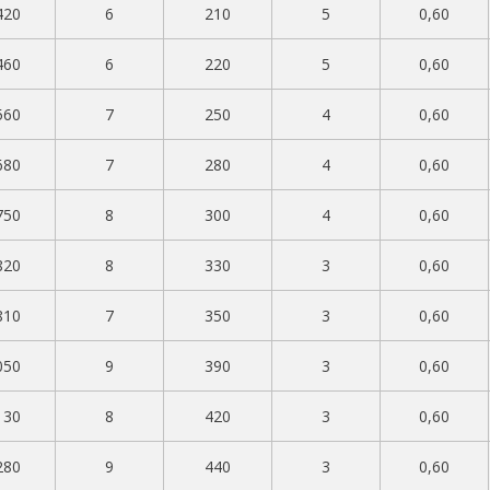
420
6
210
5
0,60
460
6
220
5
0,60
560
7
250
4
0,60
680
7
280
4
0,60
750
8
300
4
0,60
820
8
330
3
0,60
810
7
350
3
0,60
050
9
390
3
0,60
130
8
420
3
0,60
280
9
440
3
0,60