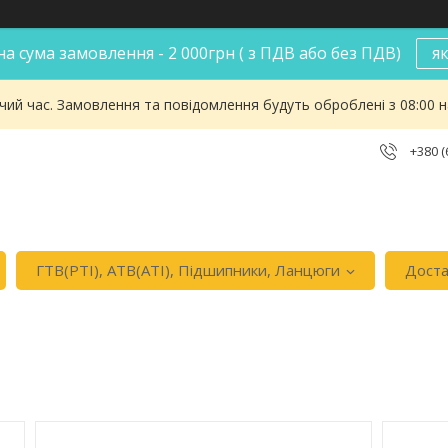
а сума замовлення - 2 000грн ( з ПДВ або без ПДВ)
я
чий час. Замовлення та повідомлення будуть оброблені з 08:00 
+380 (
ГТВ(РТI), АТВ(АТI), Пiдшипники, Ланцюги
Доста