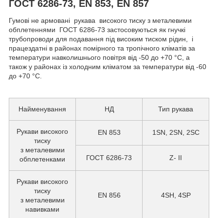
ГОСТ 6286-73, EN 853, EN 857
Гумові не армовані рукава високого тиску з металевими
обплетеннями ГОСТ 6286-73 застосовуються як гнучкі
трубопроводи для подавання під високим тиском рідин, і
працездатні в районах помірного та тропічного кліматів за
температури навколишнього повітря від -50 до +70 °C, а
також у районах із холодним кліматом за температури від -60
до +70 °C.
Найменування
НД
Тип рукава
Рукави високого
EN 853
1SN, 2SN, 2SC
тиску
з металевими
ГОСТ 6286-73
Z- II
обплетенками
Рукави високого
тиску
EN 856
4SH, 4SP
з металевими
навивками