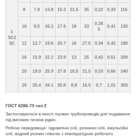
8
7,9
13.8
15.3
21,5
35
0,22
0,33
115
0,26
10
9,5
16.2
17.6
18
33
0,41
130
5
1
SC2
SC
12
12,7
19.6
20.7
16
27,5
0,34
0,42
180
16
15,9
22.2
23.9
13
25
0,42
0,51
200
20
19,0
25.9
27.8
10,5
21,5
0,53
0,66
240
25
25,4
34.1
35.8
8,8
16,5
0,7
1,01
300
ГОСТ 6286-73 тип Z
Застосовуються в якості гнучких трубопроводів для подавання
під високим тиском рідин.
Робоче середовище: гідравлічні олії, розчинні олії, емульсійні
олії, водний розчин гліколю з температурою робочого