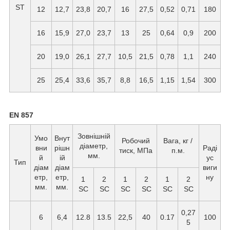
ST
12
12,7
23,8
20,7
16
27,5
0,52
0,71
180
16
15,9
27,0
23,7
13
25
0,64
0,9
200
20
19,0
26,1
27,7
10,5
21,5
0,78
1,1
240
25
25,4
33,6
35,7
8,8
16,5
1,15
1,54
300
EN 857
Зовнішній
Умо
Внут
Робочий
Вага, кг /
діаметр,
вни
рішн
Раді
тиск, МПа
п.м.
мм.
й
ій
ус
Тип
діам
діам
виги
етр,
етр,
ну
1
2
1
2
1
2
мм.
мм.
SC
SC
SC
SC
SC
SC
0,27
6
6,4
12.8
13.5
22,5
40
0.17
100
5