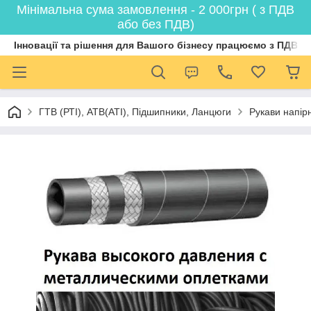
Мінімальна сума замовлення - 2 000грн ( з ПДВ
або без ПДВ)
Інновації та рішення для Вашого бізнесу працюємо з ПДВ
ГТВ (РТI), АТВ(АТI), Пiдшипники, Ланцюги
Рукави напірн