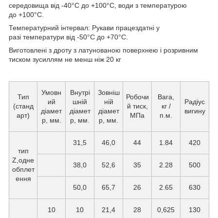
середовища від -40°С до +100°С, води з температурою
до +100°С.
Температурний інтервал: Рукави працездатні у
разі температури від -50°С до +70°С.
Виготовлені з дроту з латунованою поверхнею і розривним
тиском зусиллям не менш ніж 20 кг
Умовн
Внутрі
Зовніш
Тип
Робочи
Вага,
ий
шній
ній
Радіус
(станд
й тиск,
кг /
діамет
діамет
діамет
вигину
арт)
МПа
п.м.
р, мм.
р, мм.
р, мм.
31,5
46,0
44
1.84
420
тип
Z,одне
38,0
52,6
35
2.28
500
обплет
ення
50,0
65,7
26
2.65
630
10
10
21,4
28
0,625
130