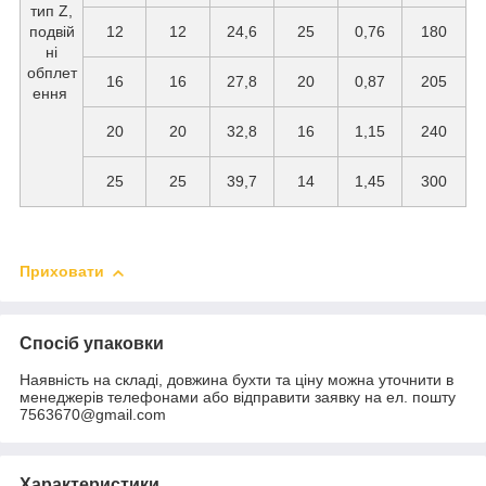
тип Z,
подвій
12
12
24,6
25
0,76
180
ні
обплет
16
16
27,8
20
0,87
205
ення
20
20
32,8
16
1,15
240
25
25
39,7
14
1,45
300
Приховати
Спосіб упаковки
Наявність на складі, довжина бухти та ціну можна уточнити в
менеджерів телефонами або відправити заявку на ел. пошту
7563670@gmail.com
Характеристики