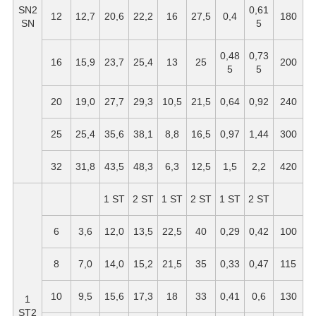
SN2
0,61
12
12,7
20,6
22,2
16
27,5
0,4
180
SN
5
0,48
0,73
16
15,9
23,7
25,4
13
25
200
5
5
20
19,0
27,7
29,3
10,5
21,5
0,64
0,92
240
25
25,4
35,6
38,1
8,8
16,5
0,97
1,44
300
32
31,8
43,5
48,3
6,3
12,5
1,5
2,2
420
1 ST
2 ST
1 ST
2 ST
1 ST
2 ST
6
3,6
12,0
13,5
22,5
40
0,29
0,42
100
8
7,0
14,0
15,2
21,5
35
0,33
0,47
115
10
9,5
15,6
17,3
18
33
0,41
0,6
130
1
ST2