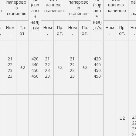
паперово
паперово
па
(спр
ванною
(спр
ванною
ю
ю
ю
аво
тканиною
аво
тканиною
тканиною
тканиною
тк
ч
ч
ная)
ная)
.
Ном
Пр.
Ном
Пр.
Ном
Пр.
Ном
Пр.
Но
, г/м
, г/м
.
.
от.
.
от.
.
от.
.
от.
.
21
420
21
21
420
22
440
22
22
440
2
±2
±2
±2
23
450
23
23
450
23
450
23
23
450
2
±2
2
2
2