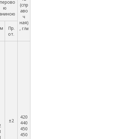
перово
(спр
ю
аво
аниною
ч
ная)
м
Пр.
, г/м
от.
420
1
±2
440
2
450
3
450
3