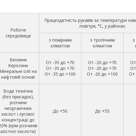
Працездатність рукавів за температури на
повітря, °C, у районах
Робоче
середовище
з помірним
з тропічним
з
кліматом
кліматом
Бензини
От -35 до +70
От -20 до +70
От
Керосини
От -35 до +70
От -20 до +70
От
Мінеральні олії на
От -35 до +100
От -20 до +100
От 
нафтовій основі
Вода технічна
(без присадок),
розчини
неорганічних
До +50
До +55
кислот і лугової
концентрації до
20% (крім розчинів
азотної кислоти)