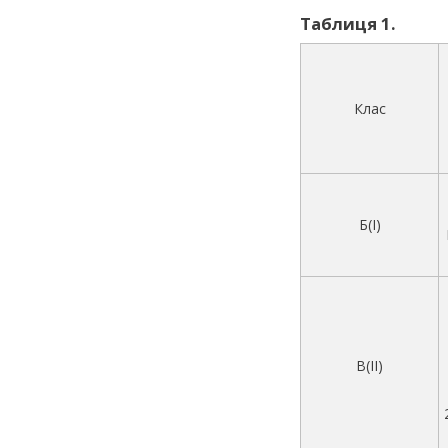
Таблиця 1.
Клас
Б(I)
В(II)