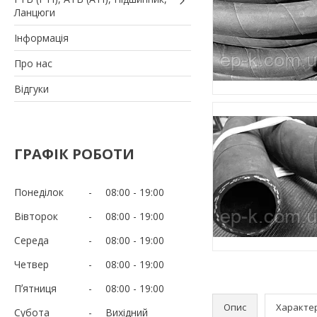
Ланцюги
Iнформація
Про нас
Вiдгуки
ГРАФІК РОБОТИ
Понеділок
08:00
19:00
Вівторок
08:00
19:00
Середа
08:00
19:00
Четвер
08:00
19:00
Пʼятниця
08:00
19:00
Опис
Характе
Субота
Вихідний