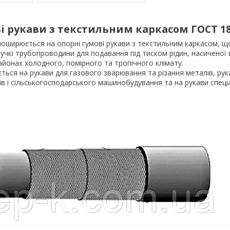
ві рукави з текстильним каркасом ГОСТ 18
поширюється на опорні гумові рукави з текстильним каркасом, щ
учкі трубопроводини для подавання під тиском рідин, насиченої па
районах холодного, помірного та тропічного клімату.
ься на рукави для газового зварювання та різання металів, рук
ів і сільськогосподарського машинобудування та на рукави спец