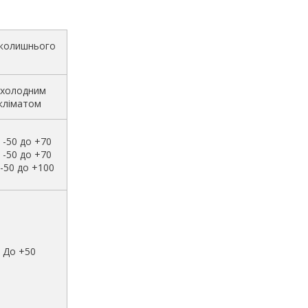
вколишнього
 холодним
кліматом
 -50 до +70
 -50 до +70
-50 до +100
До +50