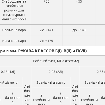
Слабощільні та
+50
+55
слабокислі
розчини для
штукатурних і
малярних робіт
Насичена пара
До +143
До +143
Насичена пара
До +175
-
и в мм. РУКАВА КЛАССОВ Б(I), В(II) и П(VII)
Робочий тиск, МПа (кгс/см2)
0,16 (1,6)
0,25 (2,5)
0,63 
ній діаметр
Зовнішній діаметр
Зовнішній ді
Ліні
Ліні
йна
йна
з
з
щіл
з
щіл
з
бавовнян
бавовнян
ба
т
ьніс
комбіноти
ьніс
комбіноти
о
о
ть
вою
ть
вою