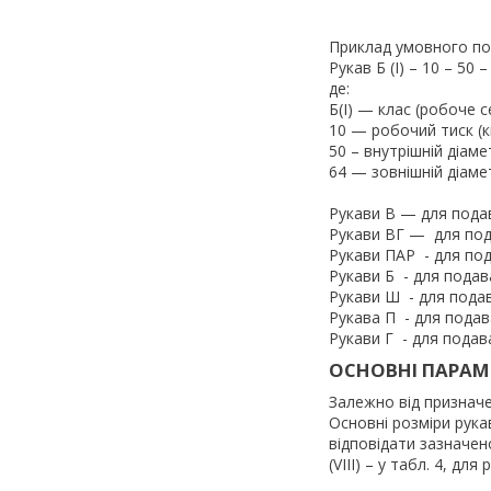
Приклад умовного по
Рукав Б (I) – 10 – 50 
де:
Б(I) — клас (робоче 
10 — робочий тиск (к
50 – внутрішній діаме
64 — зовнішній діамет
Рукави В — для под
Рукави ВГ — для по
Рукави ПАР - для по
Рукави Б - для пода
Рукави Ш - для пода
Рукава П - для пода
Рукави Г - для подав
ОСНОВНІ ПАРАМЕ
Залежно від призначен
Основні розміри рукаві
відповідати зазначеном
(VIII) – у табл. 4, для