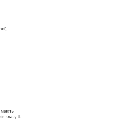
ві);
I) мають
авів класу Ш