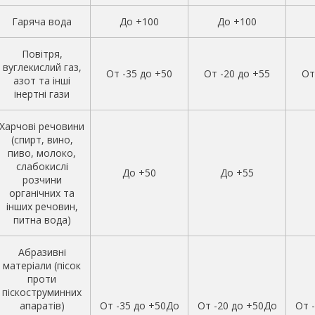
Гаряча вода
До +100
До +100
Повітря,
вуглекислий газ,
От -35 до +50
От -20 до +55
От
азот та інші
інертні гази
Харчові речовини
(спирт, вино,
пиво, молоко,
слабокислі
До +50
До +55
розчини
органічних та
інших речовин,
питна вода)
Абразивні
матеріали (пісок
проти
піскоструминних
апаратів)
От -35 до +50До
От -20 до +50До
От 