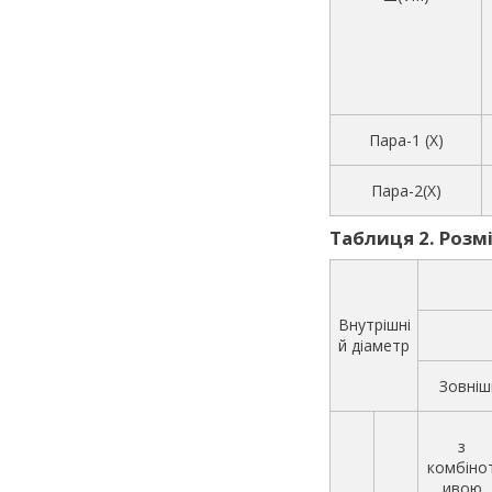
Пара-1 (X)
Пара-2(X)
Таблиця 2. Розмір
Внутрішні
й діаметр
Зовніш
з
комбіно
ивою