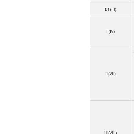
ВГ(III)
Г(IV)
П(VII)
Ш(VIII)