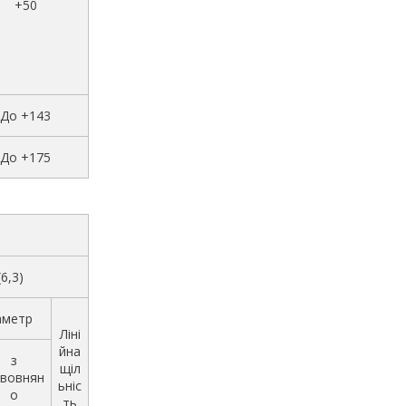
+50
До +143
До +175
(6,3)
аметр
Ліні
йна
з
щіл
вовнян
ьніс
о
ть