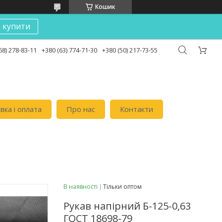
Кошик
к купити
68) 278-83-11
+380 (63) 774-71-30
+380 (50) 217-73-55
вка i оплата
Про нас
Контакти
В наявності
Тільки оптом
Рукав напірний Б-125-0,63
ГОСТ 18698-79