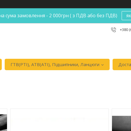
а сума замовлення - 2 000грн ( з ПДВ або без ПДВ)
я
+380 (
ГТВ(РТI), АТВ(АТI), Пiдшипники, Ланцюги
Доста