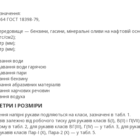
значення:
– 64 ГОСТ 18398-79,
середовище — бензини, гасини, мінеральні оливи на нафтовій осно
гс/см2);
тр (мм);
р (мм);
авання води
давання води гарячою
давання пари
вання бензину
вання абразивних матеріалів
вання харчових речовин
ання водуха
ТРИ І РОЗМІРИ
ня напірні рукави поділяються на класи, зазначені в табл. 1.
в залежно від робочого тиску для рукавів класів Б(I), В(II) і П(VI
у в табл. 2, для рукавів класів ВГ(III), Г(IV) — у табл. 3, для рук
 рукавів класів Пар-I (X), Пара-2 (X) — у табл. 5.