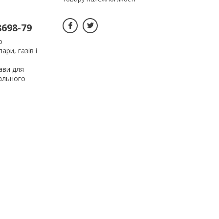
698-79
о
ри, газів і
ави для
іального