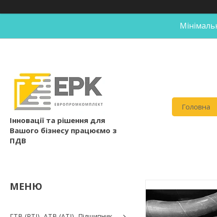
Мінімальн
Головна
Інновації та рішення для
Вашого бізнесу працюємо з
ПДВ
ГТВ (РТI), АТВ (АТI), Пiдшипник,