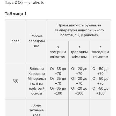
Пара-2 (X) — у табл. 5.
Таблиця 1.
Працездатність рукавів за
температури навколишнього
повітря, °C, у районах
Робоче
Клас
середови
ще
з
з
з
помірним
тропічним
холодним
кліматом
кліматом
кліматом
Бензини
От -35 до
От -20 до
От -50 до
Керосини
+70
+70
+70
Мінеральн
От -35 до
От -20 до
От -50 до
Б(I)
і олії на
+70
+70
+70
нафтовій
От -35 до
От -20 до
От -50 до
основі
+100
+100
+100
Вода
технічна
(без