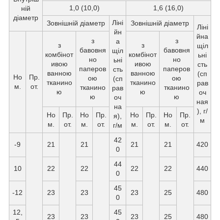
1,0 (10,0)
1,6 (16,0)
ній
діаметр
Ліні
Зовнішній діаметр
Зовнішній діаметр
Ліні
йн
йна
з
з
а
з
з
щіл
бавовня
бавовня
щіл
комбінот
комбінот
ьні
но
но
ьні
ивою
ивою
сть
паперов
паперов
сть
ванною
ванною
(сп
Но
Пр.
ою
ою
(сп
тканино
тканино
рав
м.
от.
тканино
тканино
рав
ю
ю
оч
ю
ю
оч
ная
на
), г/
Но
Пр.
Но
Пр.
Но
Пр.
Но
Пр.
я),
м
м.
от.
м.
от.
м.
от.
м.
от.
г/м
42
-9
21
21
21
21
420
0
44
10
22
22
22
22
440
0
45
-12
23
23
23
25
480
0
12,
45
23
23
23
25
480