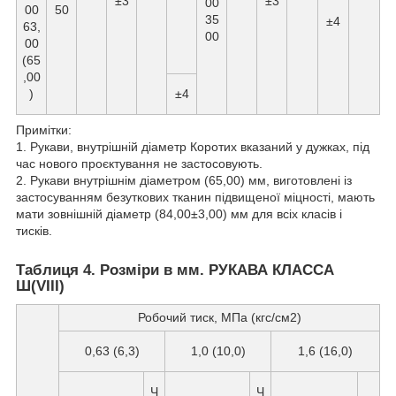
±3
±3
00
00
50
35
±4
63,
00
00
(65
,00
)
±4
Примітки:
1. Рукави, внутрішній діаметр Коротих вказаний у дужках, під
час нового проєктування не застосовують.
2. Рукави внутрішнім діаметром (65,00) мм, виготовлені із
застосуванням безуткових тканин підвищеної міцності, мають
мати зовнішній діаметр (84,00±3,00) мм для всіх класів і
тисків.
Таблиця 4. Розміри в мм. РУКАВА КЛАССА
Ш(VIII)
Робочий тиск, МПа (кгс/см2)
0,63 (6,3)
1,0 (10,0)
1,6 (16,0)
Ч
Ч