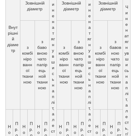
Зовнішній
Зовнішній
Зовнішній
и
и
Ч
діаметр
діаметр
діаметр
н
н
и
е
е
н
н
н
е
Внут
а
а
н
рішні
т
т
ат
й
яг
яг
з
з
з
яг
діаме
н
н
з
баво
з
баво
з
бавов
н
тр
у
у
комбі
вною
комбі
вною
комбі
ною
ув
в
в
ніро
чато
ніро
чато
ніро
чато
ш
ш
ш
ванн
папір
ванн
папір
ванн
папір
и
и
и
ої
ець
ої
ець
ої
ець
сь
с
с
ткани
ной
ткани
ной
ткани
ной
н
ь
ь
ною
ткани
ною
ткани
ною
ткани
а
н
н
ною
ною
ною
п
а
а
лі
п
п
т,
лі
лі
а
т,
т,
л
а
а
е
л
л
ст
П
П
П
П
П
П
П
е
е
Н
Н
Н
Н
Н
Н
Н
ь,
р.
р.
р.
р.
р.
р.
р.
ст
ст
о
о
о
о
о
о
о
г/
о
о
о
о
о
о
от