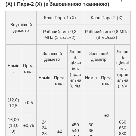
(X) і Пара-2 (X) (з бавовняною тканиною)
Клас Пара-1 (X)
Клас Пара-2 (X)
Внутрішній
діаметр
Робочий тиск 0,3
Робочий тиск 0,8 МПа
МПа (3 кгс/см2)
(8 кгс/см2)
Лінійн
Лінійн
Зовнішній
Зовнішній
а
а
діаметр
діаметр
щільн
щільні
Номін
Пред.
ість
сть
.
откл.
(прав
(прав
Номін
Пред.
Номін
Пред.
ильна
ильна
.
откл.
.
откл.
), г/м
), г/м
(12,0)
±0,5
12,5
±2
16,00
24
660
450
30
(18,0
±0,75
24
660
540
36
0)
±2
28
880