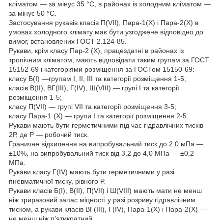
кліматом — за мінус 35 °C, в районах із холодним кліматом —
за мінус 50 °C.
Застосування рукавів класів П(VII), Пара-1(X) і Пара-2(X) в
умовах холодного клімату має бути узгоджене відповідно до
вимог, встановлених ГОСТ 2.124-85.
Рукави, крім класу Пар-2 (X), працездатні в районах із
тропічним кліматом, мають відповідати таким групам за ГОСТ
15152-69 і категоріями розміщення за ГОСТом 15150-69:
класу Б(I) —групам I, II, III та категорії розміщення 1-5;
класів В(II), ВГ(III), Г(IV), Ш(VIII) — групі I та категорії
розміщення 1-5;
класу П(VII) — групі VII та категорії розміщення 3-5;
класу Пара-1 (X) — групи I та категорії розміщення 2-5.
Рукави мають бути герметичними під час гідравлічних тисків
2Р, де Р — робочий тиск.
Граничне відхилення на випробувальний тиск до 2,0 мПа —
±10%, на випробувальний тиск від 3,2 до 4,0 МПа — ±0,2
МПа.
Рукави класу Г(IV) мають бути герметичними у разі
пневматичної тиску, рівного Р.
Рукави класів Б(I), B(II), П(VII) і Ш(VIII) мають мати не менш
ніж триразовий запас міцності у разі розриву гідравлічним
тиском, а рукави класів ВГ(III), Г(IV), Пара-1(X) і Пара-2(X) —
не менш ніж п'ятикратний.