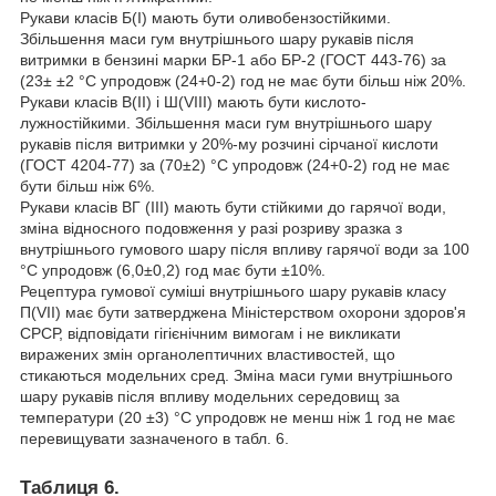
Рукави класів Б(I) мають бути оливобензостійкими.
Збільшення маси гум внутрішнього шару рукавів після
витримки в бензині марки БР-1 або БР-2 (ГОСТ 443-76) за
(23± ±2 °C упродовж (24
+0
-2
) год не має бути більш ніж 20%.
Рукави класів В(II) і Ш(VIII) мають бути кислото-
лужностійкими. Збільшення маси гум внутрішнього шару
рукавів після витримки у 20%-му розчині сірчаної кислоти
(ГОСТ 4204-77) за (70±2) °C упродовж (24
+0
-2
) год не має
бути більш ніж 6%.
Рукави класів ВГ (III) мають бути стійкими до гарячої води,
зміна відносного подовження у разі розриву зразка з
внутрішнього гумового шару після впливу гарячої води за 100
°C упродовж (6,0±0,2) год має бути ±10%.
Рецептура гумової суміші внутрішнього шару рукавів класу
П(VII) має бути затверджена Міністерством охорони здоров'я
СРСР, відповідати гігієнічним вимогам і не викликати
виражених змін органолептичних властивостей, що
стикаються модельних сред. Зміна маси гуми внутрішнього
шару рукавів після впливу модельних середовищ за
температури (20 ±3) °C упродовж не менш ніж 1 год не має
перевищувати зазначеного в табл. 6.
Таблиця 6.