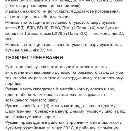
не має бути більш ніж 1 мм, понад 50 мм — більш ніж 1,5 мм
(крім місць розташування нахлисточки).
У місцях нахлисточки допускається додаткове потовщення,
рівне товщині наклейної частини.
Мінімальна товщина внутрішнього гумового шару рукавів
класів Б(I), В(II), ВГ(III), Г(IV), П(VII) і Пара-1(X) має бути не
менш ніж 1,5 мм, класів Ш(VIII) і Пара-2(X) — не менш ніж 2,5
мм.
Мінімальна товщина зовнішнього гумового шару рукавів має
бути не менш ніж 0,9 мм.
ТЕХНІЧНІ ТРЕБУВАННЯ
Гумові напірні рукави з текстильним каркасом мають
виготовлятися відповідно до вимог справжнього стандарту за
технологічним регламентом, затвердженим у встановленому
порядку.
Рукави мають складатися із внутрішнього гумового шару,
одного або декількох шарів текстильного каркаса та
зовнішнього гумового шару.
Рукави класу Пар-2 (X) мають мати додатково по одному
шару тканини «брекер» на внутрішньому гумовому шарі та під
зовнішнім гумовим шаром.
Рукави, працездатні в районах із тропічним кліматом, мають
бути морозостійкими за мінус 20 °C, в районах із помірним