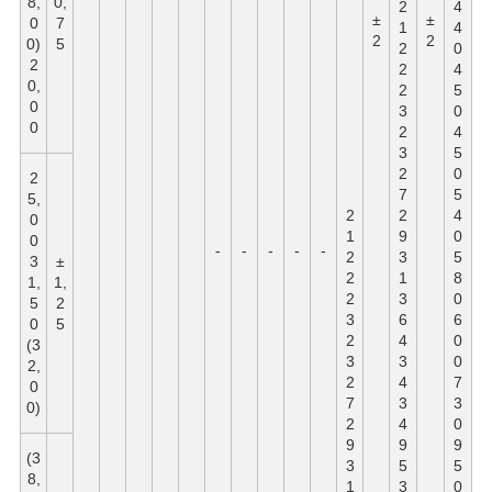
8,
0,
2
4
±
±
0
7
1
4
2
2
0)
5
2
0
2
2
4
0,
2
5
0
3
0
0
2
4
3
5
2
0
2
7
5
5,
2
2
4
0
1
9
0
0
-
-
-
-
-
2
3
5
3
±
2
1
8
1,
1,
2
3
0
5
2
3
6
6
0
5
2
4
0
(3
3
3
0
2,
2
4
7
0
7
3
3
0)
2
4
0
9
9
9
(3
3
5
5
8,
1
3
0