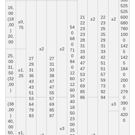
525
16,
525
00
21
22
600
(18
±2
±2
±0,
22
23
680
,00
54
75
23
25
780
)
0
23
25
100
20,
68
28
29
0
00
0
31
31
142
±2
±2
71
33
33
5
25,
0
40
42
142
27
27
00
84
47
51
5
29
31
31,
0
47
51
184
±1,
31
33
50
12
53
57
0
25
36
38
(32
60
57
59
200
43
47
,00
12
69
73
0
43
47
)
60
85
92
279
51
55
16
86
94
0
53
57
40
390
(38
±3
64
69
18
0
,00
79
85
50
420
)
83
87
23
0
40,
00
00
±3
25
50,
±1,