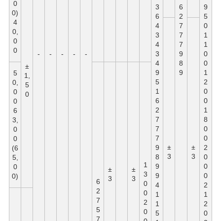
0
3
6
9
0)
6
2
5
4
4
7
0
0,
3
7
1
0
4
7
1
0
-
-
-
-
-
3
9
0
4
8
0
±
9
9
1
5
1,
5
2
0,
5
1
0
0
0
6
0
0
2
1
6
7
8
3,
7
0
0
7
0
0
±
±
9
2
(6
3
3
8
0
5,
1
9
0
0
±
±
3
9
0
0)
3
3
6
0
4
2
2
0
1
1
7
2
1
2
5
0
5
0
7