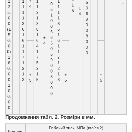
±
1
1
1
1
5
-
0
1
4
2
1
1
1
±
0
5
5
-
-
5,
1
2
1
4
6
1
0
1
1
1
9
0
0
3
3
3
0
0
(1
6
8
6
0
6
5
1
1
1
8
±
6
0,
6
6
6
0
4
5
0
1
4
1
0
0
0)
1
1
1
0
6
1
7
7
7
9
6
1
5
1
0
0,
2
2
2
0
0
1
1
1
±
±
±
8
0
3
5
3
5
5
5
0
2
0
0
0
0,
0
0
Продовження табл. 2. Розміри в мм.
Робочий тиск, МПа (кгс/см2)
Внутріш