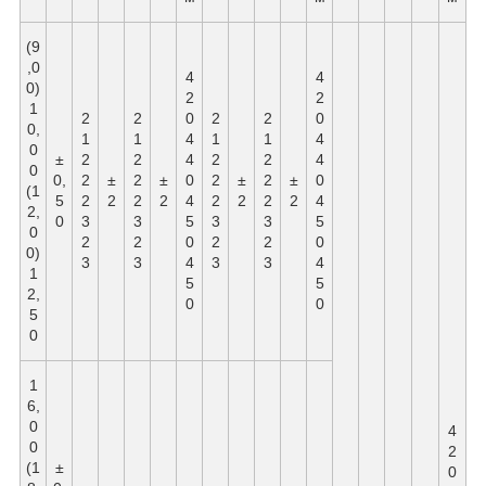
(9
,0
4
4
0)
2
2
1
2
2
0
2
2
0
0,
1
1
4
1
1
4
0
±
2
2
4
2
2
4
0
0,
2
±
2
±
0
2
±
2
±
0
(1
5
2
2
2
2
4
2
2
2
2
4
2,
0
3
3
5
3
3
5
0
2
2
0
2
2
0
0)
3
3
4
3
3
4
1
5
5
2,
0
0
5
0
1
6,
0
4
0
2
(1
±
0