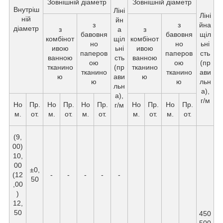
Зовнішній діаметр
Зовнішній діаметр
Внутріш
Ліні
Ліні
ній
йн
з
з
йна
діаметр
з
а
з
бавовня
бавовня
щіл
комбінот
щіл
комбінот
но
но
ьні
ивою
ьні
ивою
паперов
паперов
сть
ванною
сть
ванною
ою
ою
(пр
тканино
(пр
тканино
тканино
тканино
ави
ю
ави
ю
ю
ю
льн
льн
а),
а),
г/м
Но
Пр.
Но
Пр.
Но
Пр.
Но
Пр.
Но
Пр.
г/м
м.
от.
м.
от.
м.
от.
м.
от.
м.
от.
(9,
00)
10,
00
±0,
(12
-
-
-
-
-
50
,00
)
12,
50
450
500