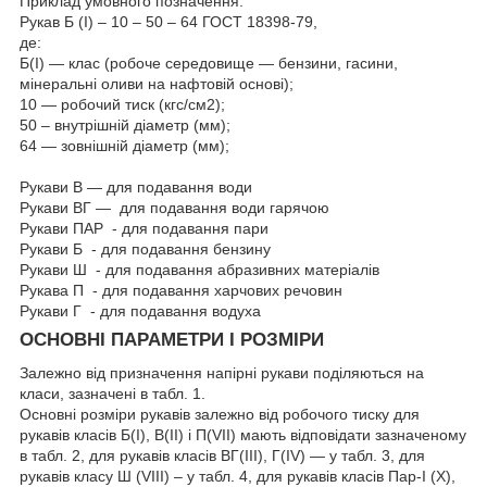
Приклад умовного позначення:
Рукав Б (I) – 10 – 50 – 64 ГОСТ 18398-79,
де:
Б(I) — клас (робоче середовище — бензини, гасини,
мінеральні оливи на нафтовій основі);
10 — робочий тиск (кгс/см2);
50 – внутрішній діаметр (мм);
64 — зовнішній діаметр (мм);
Рукави В — для подавання води
Рукави ВГ — для подавання води гарячою
Рукави ПАР - для подавання пари
Рукави Б - для подавання бензину
Рукави Ш - для подавання абразивних матеріалів
Рукава П - для подавання харчових речовин
Рукави Г - для подавання водуха
ОСНОВНІ ПАРАМЕТРИ І РОЗМІРИ
Залежно від призначення напірні рукави поділяються на
класи, зазначені в табл. 1.
Основні розміри рукавів залежно від робочого тиску для
рукавів класів Б(I), В(II) і П(VII) мають відповідати зазначеному
в табл. 2, для рукавів класів ВГ(III), Г(IV) — у табл. 3, для
рукавів класу Ш (VIII) – у табл. 4, для рукавів класів Пар-I (X),