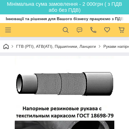
Мінімальна сума замовлення - 2 000грн ( з ПДВ
або без ПДВ)
Інновації та рішення для Вашого бізнесу працюємо з ПДВ
ГТВ (РТI), АТВ(АТI), Пiдшипники, Ланцюги
Рукави напірн