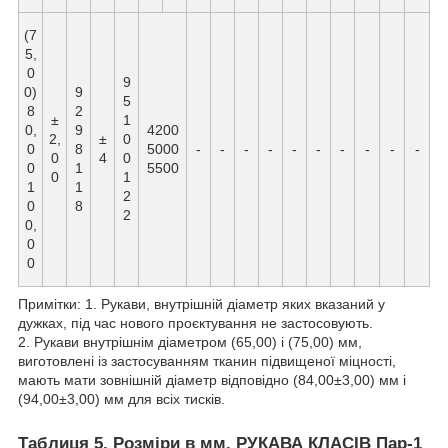
(7
5,
0
9
0)
9
5
8
2
±
1
0,
9
4200
2,
±
0
0
8
5000
-
-
-
-
-
-
-
-
-
-
0
4
0
0
1
5500
0
1
1
1
2
0
8
2
0,
0
0
Примітки: 1. Рукави, внутрішній діаметр яких вказаний у
дужках, під час нового проєктування не застосовують.
2. Рукави внутрішнім діаметром (65,00) і (75,00) мм,
виготовлені із застосуванням тканин підвищеної міцності,
мають мати зовнішній діаметр відповідно (84,00±3,00) мм і
(94,00±3,00) мм для всіх тисків.
Таблиця 5. Розміри в мм. РУКАВА КЛАСІВ Пар-1