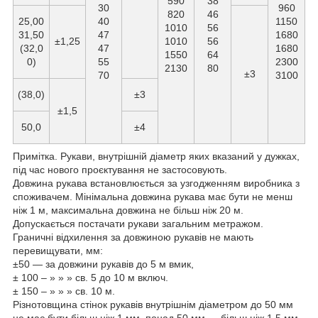
590
38
30
960
820
46
25,00
40
1150
1010
56
31,50
47
1680
±1,25
1010
56
(32,0
47
1680
1550
64
0)
55
2300
2130
80
±3
70
3100
(38,0)
±3
±1,5
50,0
±4
Примітка. Рукави, внутрішній діаметр яких вказаний у дужках,
під час нового проєктування не застосовують.
Довжина рукава встановлюється за узгодженням виробника з
споживачем. Мінімальна довжина рукава має бути не менш
ніж 1 м, максимальна довжина не більш ніж 20 м.
Допускається постачати рукави загальним метражом.
Граничні відхилення за довжиною рукавів не мають
перевищувати, мм:
±50 — за довжини рукавів до 5 м вмик,
± 100 – » » » св. 5 до 10 м включ.
± 150 – » » » св. 10 м.
Різнотовщина стінок рукавів внутрішнім діаметром до 50 мм