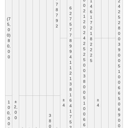
0
1
2
7
0
4
4
6
8
2
6
2
2
7
1
1
5
(7
7
9
2
7
2
5,
5
2
0
2
8
0
7
2
1
0
0)
7
4
8
0
8
8
2
2
3
0,
9
5
2
9
0
9
2
2
0
0
4
5
5
0
1
0
5
1
0
1
2
3
0
1
8
0
3
0
6
8
0
6
1
5
5
±
±
6
±
1
1
0
4
4
4
2,
0
0
6
1
0
0,
0
9
3
7
0
0
6
0
8
5
0
6
0
0
2