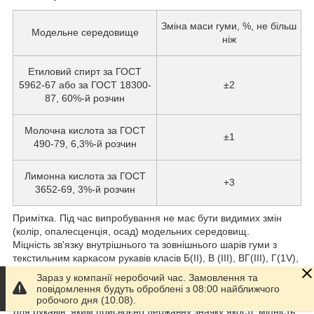
Зміна маси гуми, %, не більш
Модельне середовище
ніж
Етиловий спирт за ГОСТ
5962-67 або за ГОСТ 18300-
±2
87, 60%-й розчин
Молочна кислота за ГОСТ
±1
490-79, 6,3%-й розчин
Лимонна кислота за ГОСТ
+3
3652-69, 3%-й розчин
Примітка. Під час випробування не має бути видимих змін
(колір, опалесценція, осад) модельних середовищ.
Міцність зв'язку внутрішнього та зовнішнього шарів гуми з
текстильним каркасом рукавів класів Б(II), В (III), ВГ(III), Г(1V),
П(VII) і Ш(VIII) має бути не менш ніж 1,0•103 Н/м (1,0 кгс/см) і
Зараз у компанії неробочий час. Замовлення та
класів Пара-1 (X) і P-2 (X) — не менш ніж 1,5•103 Н, (15 кг/
повідомлення будуть оброблені з 08:00 найближчого
см).
робочого дня (10.08).
Для рукавів, яким присвоєно державну значку якості, міцність