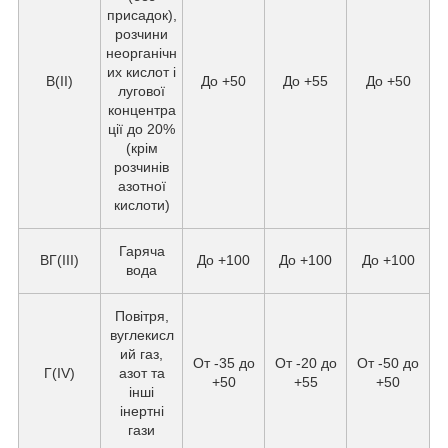
присадок),
розчини
неорганічн
их кислот і
В(II)
До +50
До +55
До +50
лугової
концентра
ції до 20%
(крім
розчинів
азотної
кислоти)
Гаряча
ВГ(III)
До +100
До +100
До +100
вода
Повітря,
вуглекисл
ий газ,
От -35 до
От -20 до
От -50 до
Г(IV)
азот та
+50
+55
+50
інші
інертні
гази