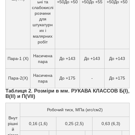
ьні та
+50До +50
+50До +55
+50До +50
слабокислі
розчини
для
штукатурн
их і
малярних
робіт
Насичена
Пара-1 (X)
До +143
До +143
До +143
пара
Насичена
Пара-2(X)
До +175
-
До +175
пара
Таблиця 2. Розміри в мм. РУКАВА КЛАССОВ Б(I),
В(II) и П(VII)
Робочий тиск, МПа (кгс/см2)
Внут
рішні
0,16 (1,6)
0,25 (2,5)
0,63 (6,3)
й