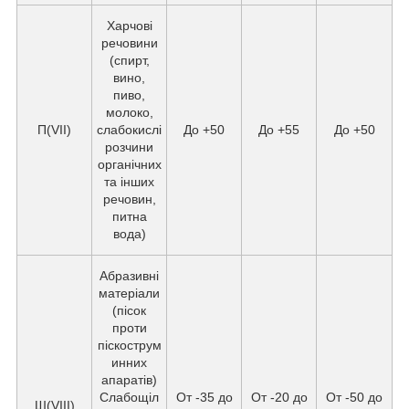
Харчові
речовини
(спирт,
вино,
пиво,
молоко,
П(VII)
слабокислі
До +50
До +55
До +50
розчини
органічних
та інших
речовин,
питна
вода)
Абразивні
матеріали
(пісок
проти
піскострум
инних
апаратів)
Слабощіл
От -35 до
От -20 до
От -50 до
Ш(VIII)