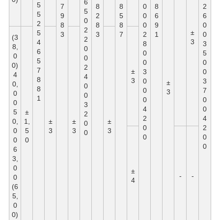
6
5
7
8
8
0
8
2
5
5
9
2
5
0
6
6
0
2
8
8
8
0
9
0
2
±
5
3
3
7
2
1
0
(3
2
3
4
8
3
8,
0
6
0
5
0
0
5
0
0
0)
2
7
±
3
0
4
4
8
3
0
3
±
0,
0
8
0
7
3
0
0
1
0
0
0
3
4
0
5
±
2
2
4
0,
1,
±
±
±
0
0
2
0
5
3
3
3
0
0
0
0
0
0
6
3,
0
±
-
-
0
4
(6
5,
0
0)