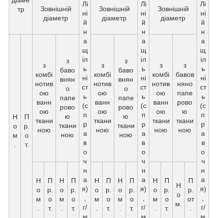
діаме
Лі
Лі
Лі
Зовнішній
Зовнішній
Зовнішній
тр
ні
ні
ні
діаметр
діаметр
діаметр
й
й
й
н
н
н
а
а
а
щ
щ
щ
іл
іл
іл
з
з
з
з
з
з
ь
ь
ь
баво
баво
комбі
комбі
комбі
бавов
ні
ні
ні
внян
внян
нотив
нотив
нотив
няно
ст
ст
ст
о
о
ою
ою
ою
папе
ь
ь
ь
папе
папе
ванн
ванн
ванн
рово
(с
(с
(с
рово
рово
ою
ою
ою
ю
п
п
п
ю
ю
Н
П
ткани
ткани
ткани
ткани
р
р
р
ткани
ткани
о
р.
ною
ною
ною
ною
а
а
а
ною
ною
м
о
в
в
в
.
т.
о
о
о
ч
ч
ч
н
н
н
а
а
а
Н
П
Н
П
Н
П
Н
П
Н
П
П
Н
я)
я)
я)
о
р.
о
р.
о
р.
о
р.
о
р.
р.
о
,
,
,
м
о
м
о
м
о
м
о
м
о
от
м.
г/
г/
г/
.
т.
.
т.
.
т.
.
т.
.
т.
.
м
м
м