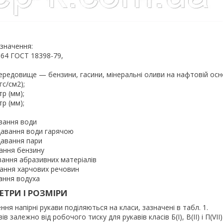
значення:
– 64 ГОСТ 18398-79,
середовище — бензини, гасини, мінеральні оливи на нафтовій осно
гс/см2);
тр (мм);
р (мм);
авання води
давання води гарячою
давання пари
вання бензину
вання абразивних матеріалів
вання харчових речовин
ання водуха
ТРИ І РОЗМІРИ
ня напірні рукави поділяються на класи, зазначені в табл. 1.
в залежно від робочого тиску для рукавів класів Б(I), В(II) і П(VI