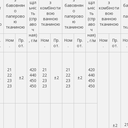
щіл
з
щіл
з
бавовнян
бавовнян
ба
т
ьніс
комбіноти
ьніс
комбіноти
о
о
ть
вою
ть
вою
паперово
паперово
па
(спр
ванною
(спр
ванною
ю
ю
ю
аво
тканиною
аво
тканиною
тканиною
тканиною
тк
ч
ч
ная)
ная)
.
Ном
Пр.
Ном
Пр.
Ном
Пр.
Ном
Пр.
Но
, г/м
, г/м
.
.
от.
.
от.
.
от.
.
от.
.
21
420
21
21
420
22
440
22
22
440
2
±2
±2
±2
23
450
23
23
450
23
450
23
23
450
2
±2