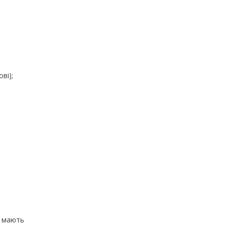
ві);
I) мають