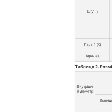
Ш(VIII)
Пара-1 (X)
Пара-2(X)
Таблиця 2. Розмір
Внутрішні
й діаметр
Зовніш