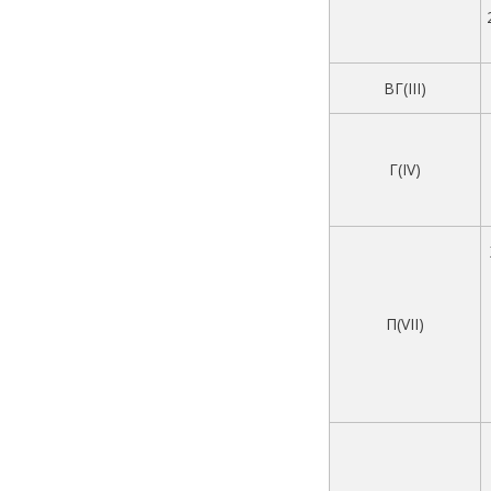
ВГ(III)
Г(IV)
П(VII)