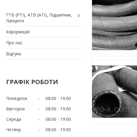
ГТВ (РТI), АТВ (АТI), Пiдшипник,
Ланцюги
Iнформація
Про нас
Вiдгуки
ГРАФІК РОБОТИ
Понеділок
08:00
19:00
Вівторок
08:00
19:00
Середа
08:00
19:00
Четвер
08:00
19:00