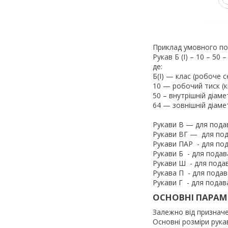
Приклад умовного по
Рукав Б (I) – 10 – 50 
де:
Б(I) — клас (робоче 
10 — робочий тиск (к
50 – внутрішній діаме
64 — зовнішній діамет
Рукави В — для под
Рукави ВГ — для по
Рукави ПАР - для по
Рукави Б - для пода
Рукави Ш - для пода
Рукава П - для пода
Рукави Г - для подав
ОСНОВНІ ПАРАМЕ
Залежно від призначен
Основні розміри рукаві