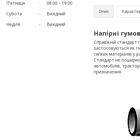
Пʼятниця
08:00
19:00
Опис
Характе
Субота
Вихідний
Неділя
Вихідний
Напірні гумо
Справжній стандарт 
застосовуються як гн
сипких матеріалів у 
Стандарт не поширюєт
автомобілів, трактор
призначення.