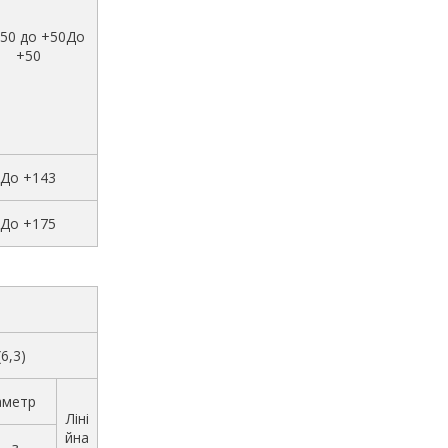
-50 до +50До
+50
До +143
До +175
(6,3)
аметр
Ліні
йна
з