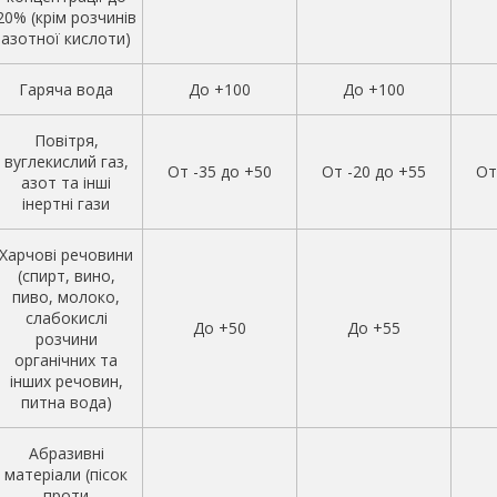
20% (крім розчинів
азотної кислоти)
Гаряча вода
До +100
До +100
Повітря,
вуглекислий газ,
От -35 до +50
От -20 до +55
От
азот та інші
інертні гази
Харчові речовини
(спирт, вино,
пиво, молоко,
слабокислі
До +50
До +55
розчини
органічних та
інших речовин,
питна вода)
Абразивні
матеріали (пісок
проти