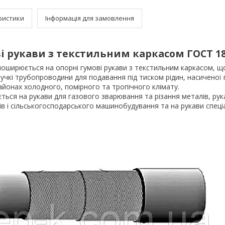
ристики
Інформація для замовлення
ві рукави з текстильним каркасом ГОСТ 18
поширюється на опорні гумові рукави з текстильним каркасом, щ
учкі трубопроводини для подавання під тиском рідин, насиченої па
районах холодного, помірного та тропічного клімату.
ься на рукави для газового зварювання та різання металів, рук
ів і сільськогосподарського машинобудування та на рукави спец