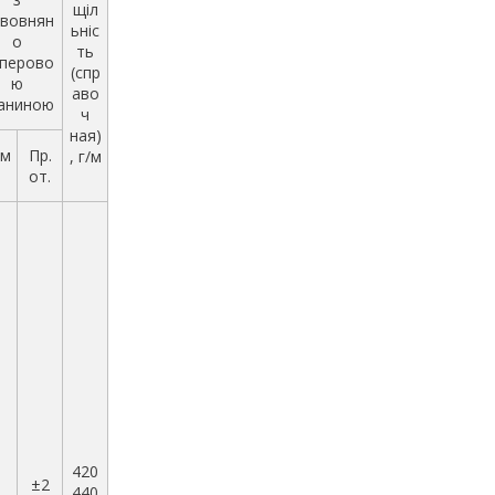
щіл
вовнян
ьніс
о
ть
перово
(спр
ю
аво
аниною
ч
ная)
м
Пр.
, г/м
от.
420
1
±2
440