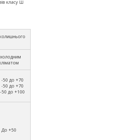
авів класу Ш
вколишнього
 холодним
кліматом
 -50 до +70
 -50 до +70
-50 до +100
До +50