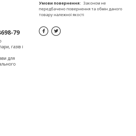
Законом не
передбачено повернення та обмін даного
товару належної якості
698-79
о
ри, газів і
ави для
іального