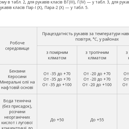
у в табл. 2, для рукавів класів ВГ(III), Г(IV) — у табл. 3, для рук
 рукавів класів Пар-I (X), Пара-2 (X) — у табл. 5.
Працездатність рукавів за температури на
повітря, °C, у районах
Робоче
середовище
з помірним
з тропічним
з
кліматом
кліматом
Бензини
От -35 до +70
От -20 до +70
От
Керосини
От -35 до +70
От -20 до +70
От
Мінеральні олії на
От -35 до +100
От -20 до +100
От 
нафтовій основі
Вода технічна
(без присадок),
розчини
неорганічних
До +50
До +55
кислот і лугової
концентрації до