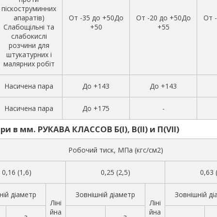
піскоструминних
апаратів)
От -35 до +50До
От -20 до +50До
От 
Слабощільні та
+50
+55
слабокислі
розчини для
штукатурних і
малярних робіт
Насичена пара
До +143
До +143
Насичена пара
До +175
-
и в мм. РУКАВА КЛАССОВ Б(I), В(II) и П(VII)
Робочий тиск, МПа (кгс/см2)
0,16 (1,6)
0,25 (2,5)
0,63 
ній діаметр
Зовнішній діаметр
Зовнішній ді
Ліні
Ліні
йна
йна
з
з