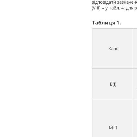
відповідати зазначеном
(VIII) – у табл. 4, для
Таблиця 1.
Клас
Б(I)
В(II)