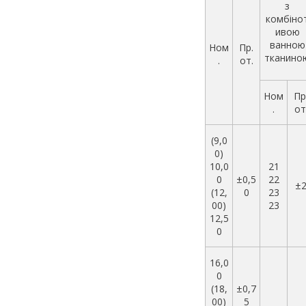
з
комбіно
ивою
ванною
Ном
Пр.
тканино
.
от.
Ном
Пр
.
от
(9,0
0)
10,0
21
0
±0,5
22
±
(12,
0
23
00)
23
12,5
0
16,0
0
(18,
±0,7
00)
5