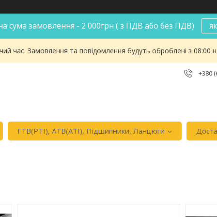
а сума замовлення - 2 000грн ( з ПДВ або без ПДВ)
я
чий час. Замовлення та повідомлення будуть оброблені з 08:00 
+380 (
ГТВ(РТI), АТВ(АТI), Пiдшипники, Ланцюги
Доста