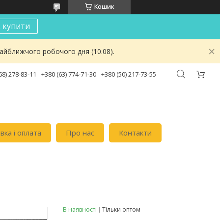
Кошик
к купити
найближчого робочого дня (10.08).
68) 278-83-11
+380 (63) 774-71-30
+380 (50) 217-73-55
вка i оплата
Про нас
Контакти
В наявності
Тільки оптом