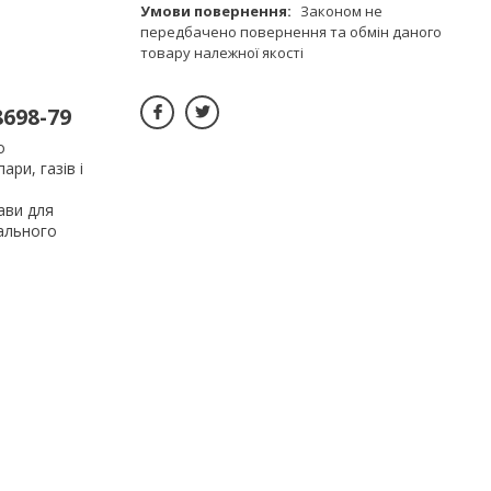
Законом не
передбачено повернення та обмін даного
товару належної якості
698-79
о
ри, газів і
ави для
іального