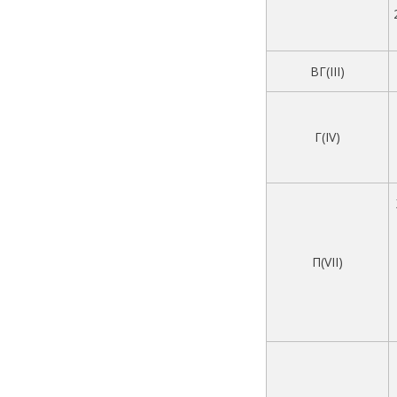
ВГ(III)
Г(IV)
П(VII)