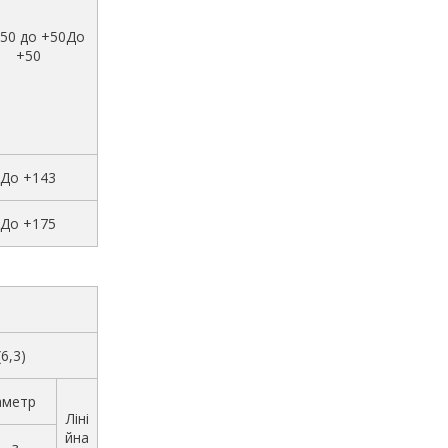
-50 до +50До
+50
До +143
До +175
(6,3)
аметр
Ліні
йна
з