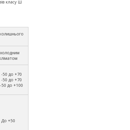
авів класу Ш
вколишнього
 холодним
кліматом
 -50 до +70
 -50 до +70
-50 до +100
До +50