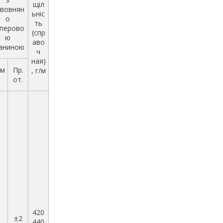
щіл
вовнян
ьніс
о
ть
перово
(спр
ю
аво
аниною
ч
ная)
м
Пр.
, г/м
от.
420
1
±2
440