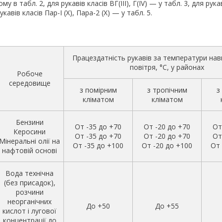
у в табл. 2, для рукавів класів ВГ(III), Г(IV) — у табл. 3, для рук
 рукавів класів Пар-I (X), Пара-2 (X) — у табл. 5.
Працездатність рукавів за температури на
повітря, °C, у районах
Робоче
середовище
з помірним
з тропічним
з
кліматом
кліматом
Бензини
От -35 до +70
От -20 до +70
От
Керосини
От -35 до +70
От -20 до +70
От
Мінеральні олії на
От -35 до +100
От -20 до +100
От 
нафтовій основі
Вода технічна
(без присадок),
розчини
неорганічних
До +50
До +55
кислот і лугової
концентрації до