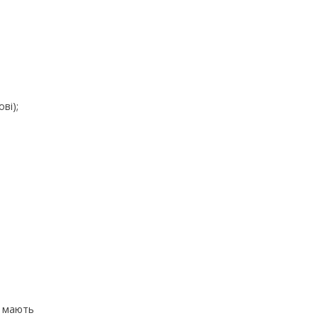
ві);
I) мають