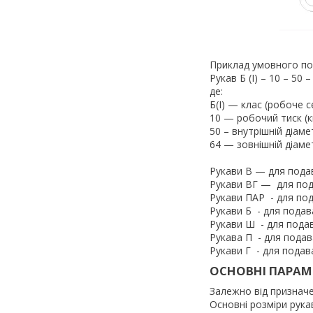
Приклад умовного по
Рукав Б (I) – 10 – 50 
де:
Б(I) — клас (робоче 
10 — робочий тиск (к
50 – внутрішній діаме
64 — зовнішній діамет
Рукави В — для под
Рукави ВГ — для по
Рукави ПАР - для по
Рукави Б - для пода
Рукави Ш - для пода
Рукава П - для пода
Рукави Г - для подав
ОСНОВНІ ПАРАМЕ
Залежно від призначен
Основні розміри рукаві