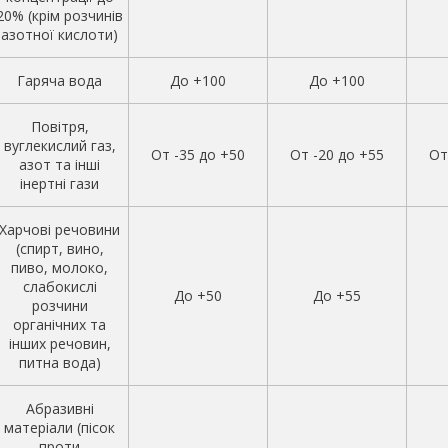
20% (крім розчинів
азотної кислоти)
Гаряча вода
До +100
До +100
Повітря,
вуглекислий газ,
От -35 до +50
От -20 до +55
От
азот та інші
інертні гази
Харчові речовини
(спирт, вино,
пиво, молоко,
слабокислі
До +50
До +55
розчини
органічних та
інших речовин,
питна вода)
Абразивні
матеріали (пісок
проти