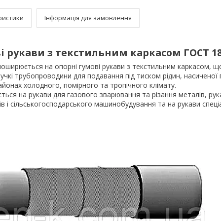
ристики
Інформація для замовлення
ві рукави з текстильним каркасом ГОСТ 18
поширюється на опорні гумові рукави з текстильним каркасом, щ
учкі трубопроводини для подавання під тиском рідин, насиченої па
районах холодного, помірного та тропічного клімату.
ься на рукави для газового зварювання та різання металів, рук
ів і сільськогосподарського машинобудування та на рукави спец