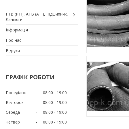
ГТВ (РТI), АТВ (АТI), Пiдшипник,
Ланцюги
Iнформація
Про нас
Вiдгуки
ГРАФІК РОБОТИ
Понеділок
08:00
19:00
Вівторок
08:00
19:00
Середа
08:00
19:00
Четвер
08:00
19:00