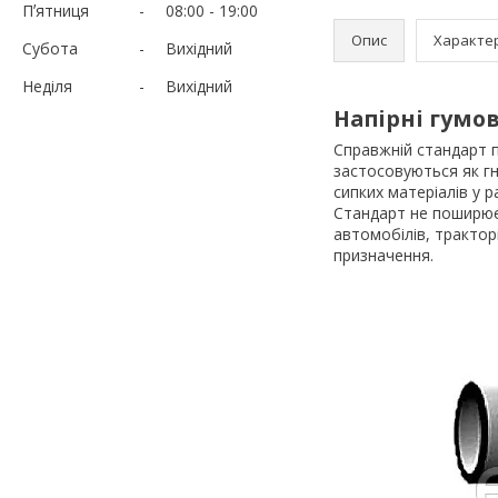
Пʼятниця
08:00
19:00
Опис
Характе
Субота
Вихідний
Неділя
Вихідний
Напірні гумо
Справжній стандарт 
застосовуються як гн
сипких матеріалів у 
Стандарт не поширюєт
автомобілів, трактор
призначення.