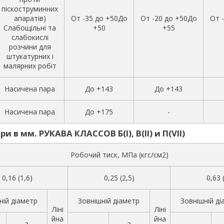
піскоструминних
апаратів)
От -35 до +50До
От -20 до +50До
От 
Слабощільні та
+50
+55
слабокислі
розчини для
штукатурних і
малярних робіт
Насичена пара
До +143
До +143
Насичена пара
До +175
-
и в мм. РУКАВА КЛАССОВ Б(I), В(II) и П(VII)
Робочий тиск, МПа (кгс/см2)
0,16 (1,6)
0,25 (2,5)
0,63 
ній діаметр
Зовнішній діаметр
Зовнішній ді
Ліні
Ліні
йна
йна
з
з