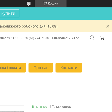
Кошик
к купити
найближчого робочого дня (10.08).
68) 278-83-11
+380 (63) 774-71-30
+380 (50) 217-73-55
вка i оплата
Про нас
Контакти
В наявності
Тільки оптом