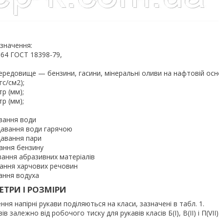
значення:
– 64 ГОСТ 18398-79,
середовище — бензини, гасини, мінеральні оливи на нафтовій осно
гс/см2);
тр (мм);
р (мм);
авання води
давання води гарячою
давання пари
вання бензину
вання абразивних матеріалів
вання харчових речовин
ання водуха
ТРИ І РОЗМІРИ
ня напірні рукави поділяються на класи, зазначені в табл. 1.
в залежно від робочого тиску для рукавів класів Б(I), В(II) і П(VI