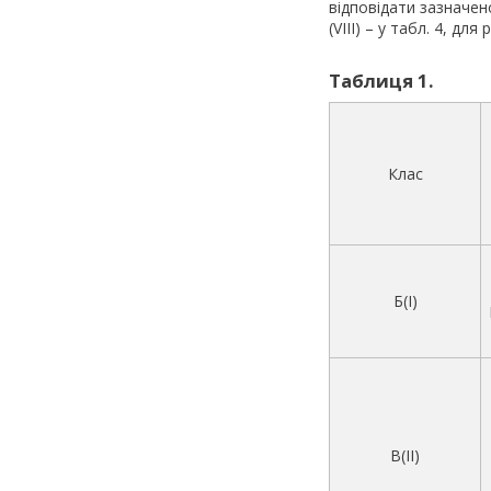
відповідати зазначеном
(VIII) – у табл. 4, для
Таблиця 1.
Клас
Б(I)
В(II)