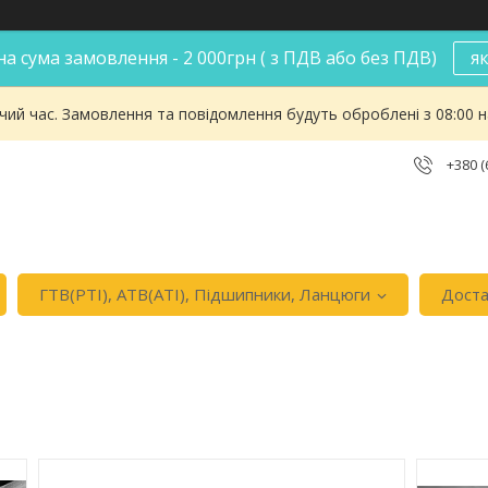
а сума замовлення - 2 000грн ( з ПДВ або без ПДВ)
я
чий час. Замовлення та повідомлення будуть оброблені з 08:00 
+380 (
ГТВ(РТI), АТВ(АТI), Пiдшипники, Ланцюги
Доста