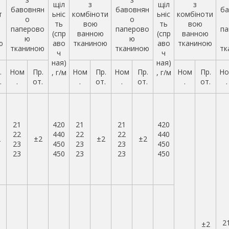
щіл
з
щіл
з
бавовнян
бавовнян
ба
т
ьніс
комбіноти
ьніс
комбіноти
о
о
ть
вою
ть
вою
паперово
паперово
па
(спр
ванною
(спр
ванною
ю
ю
ю
аво
тканиною
аво
тканиною
тканиною
тканиною
тк
ч
ч
ная)
ная)
.
Ном
Пр.
Ном
Пр.
Ном
Пр.
Ном
Пр.
Но
, г/м
, г/м
.
.
от.
.
от.
.
от.
.
от.
.
21
420
21
21
420
22
440
22
22
440
2
±2
±2
±2
23
450
23
23
450
23
450
23
23
450
2
±2