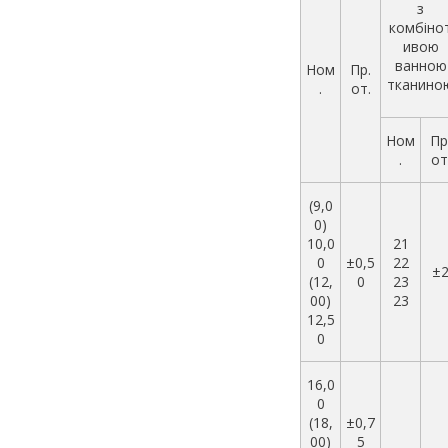
з
комбіно
ивою
ванною
Ном
Пр.
тканино
.
от.
Ном
Пр
.
от
(9,0
0)
10,0
21
0
±0,5
22
±
(12,
0
23
00)
23
12,5
0
16,0
0
(18,
±0,7
00)
5