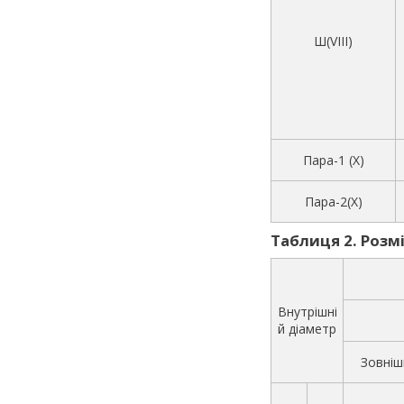
Ш(VIII)
Пара-1 (X)
Пара-2(X)
Таблиця 2. Розмір
Внутрішні
й діаметр
Зовніш