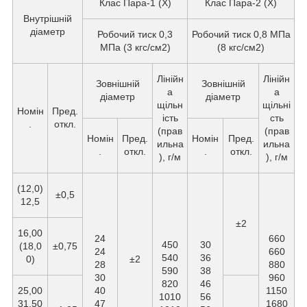
Клас Пара-1 (X)
Клас Пара-2 (X)
Внутрішній
діаметр
Робочий тиск 0,3
Робочий тиск 0,8 МПа
МПа (3 кгс/см2)
(8 кгс/см2)
Лінійн
Лінійн
Зовнішній
Зовнішній
а
а
діаметр
діаметр
щільн
щільні
Номін
Пред.
ість
сть
.
откл.
(прав
(прав
Номін
Пред.
Номін
Пред.
ильна
ильна
.
откл.
.
откл.
), г/м
), г/м
(12,0)
±0,5
12,5
±2
16,00
24
660
450
30
(18,0
±0,75
24
660
540
36
0)
±2
28
880
590
38
30
960
820
46
25,00
40
1150
1010
56
31,50
47
1680