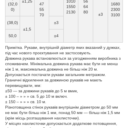
±1,25
1010
56
(32,0
47
1680
1550
64
0)
55
2300
2130
80
±3
70
3100
(38,0)
±3
±1,5
50,0
±4
Примітка. Рукави, внутрішній діаметр яких вказаний у дужках,
під час нового проєктування не застосовують.
Довжина рукава встановлюється за узгодженням виробника з
споживачем. Мінімальна довжина рукава має бути не менш
ніж 1 м, максимальна довжина не більш ніж 20 м.
Допускається постачати рукави загальним метражом.
Граничні відхилення за довжиною рукавів не мають
перевищувати, мм:
±50 — за довжини рукавів до 5 м вмик,
± 100 – » » » св. 5 до 10 м включ.
± 150 – » » » св. 10 м.
Різнотовщина стінок рукавів внутрішнім діаметром до 50 мм
не має бути більш ніж 1 мм, понад 50 мм — більш ніж 1,5 мм
(крім місць розташування нахлисточки).
У місцях нахлисточки допускається додаткове потовщення,