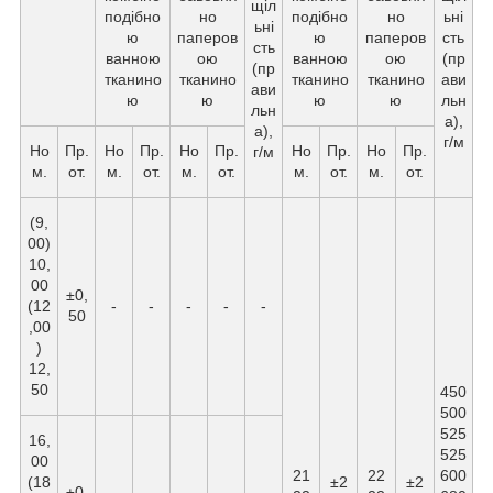
щіл
подібно
но
подібно
но
ьні
ьні
ю
паперов
ю
паперов
сть
сть
ванною
ою
ванною
ою
(пр
(пр
тканино
тканино
тканино
тканино
ави
ави
ю
ю
ю
ю
льн
льн
а),
а),
г/м
Но
Пр.
Но
Пр.
Но
Пр.
Но
Пр.
Но
Пр.
г/м
м.
от.
м.
от.
м.
от.
м.
от.
м.
от.
(9,
00)
10,
00
±0,
(12
-
-
-
-
-
50
,00
)
12,
50
450
500
525
16,
525
00
21
22
600
(18
±2
±2
±0,