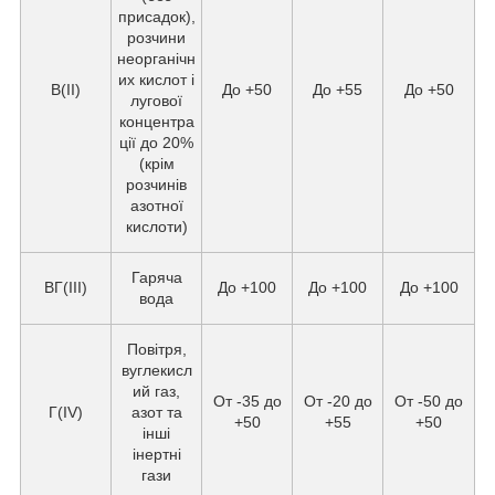
присадок),
розчини
неорганічн
их кислот і
В(II)
До +50
До +55
До +50
лугової
концентра
ції до 20%
(крім
розчинів
азотної
кислоти)
Гаряча
ВГ(III)
До +100
До +100
До +100
вода
Повітря,
вуглекисл
ий газ,
От -35 до
От -20 до
От -50 до
Г(IV)
азот та
+50
+55
+50
інші
інертні
гази