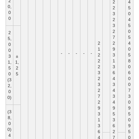
2
2
4
0,
2
5
0
3
0
0
2
4
3
5
2
0
2
7
5
5,
2
2
4
0
1
9
0
0
-
-
-
-
-
2
3
5
3
±
2
1
8
1,
1,
2
3
0
5
2
3
6
6
0
5
2
4
0
(3
3
3
0
2,
2
4
7
0
7
3
3
0)
2
4
0
9
9
9
(3
3
5
5
8,
1
3
0
0
3
6
9
0)
6
2
5
4
4
7
0