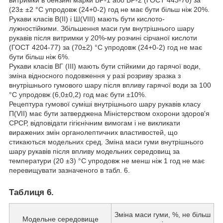
(23± ±2 °C упродовж (24
+0
-2
) год не має бути більш ніж 20%.
Рукави класів В(II) і Ш(VIII) мають бути кислото-
лужностійкими. Збільшення маси гум внутрішнього шару
рукавів після витримки у 20%-му розчині сірчаної кислоти
(ГОСТ 4204-77) за (70±2) °C упродовж (24
+0
-2
) год не має
бути більш ніж 6%.
Рукави класів ВГ (III) мають бути стійкими до гарячої води,
зміна відносного подовження у разі розриву зразка з
внутрішнього гумового шару після впливу гарячої води за 100
°C упродовж (6,0±0,2) год має бути ±10%.
Рецептура гумової суміші внутрішнього шару рукавів класу
П(VII) має бути затверджена Міністерством охорони здоров'я
СРСР, відповідати гігієнічним вимогам і не викликати
виражених змін органолептичних властивостей, що
стикаються модельних сред. Зміна маси гуми внутрішнього
шару рукавів після впливу модельних середовищ за
температури (20 ±3) °C упродовж не менш ніж 1 год не має
перевищувати зазначеного в табл. 6.
Таблиця 6.
Зміна маси гуми, %, не більш
Модельне середовище