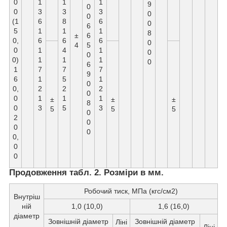
0
1
1
1
9
0
0
3
3
3
0
0
(1
6
8
6
0
6
5
1
1
1
8
±
6
0,
6
6
6
0
4
5
0
1
4
1
0
0
0)
1
1
1
0
6
1
7
7
7
9
6
1
5
1
0
0,
2
2
2
0
0
1
1
1
±
±
±
8
0
3
5
3
5
5
5
0
2
0
0
0
0,
0
0
Продовження табл. 2. Розміри в мм.
Робочий тиск, МПа (кгс/см2)
Внутріш
ній
1,0 (10,0)
1,6 (16,0)
діаметр
Зовнішній діаметр
Зовнішній діаметр
Ліні
Ліні