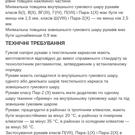
рівне товщині наклейної частини.
Мінімальна товщина внутрішнього гумового шару рукавів
класів Б(I), В(II), ВГ(III), Г(IV), П(VII) і Пара-1(X) має бути не
менш ніж 1,5 мм, класів Ш(VIII) і Пара-2(X) — не менш ніж 2,5
мм.
Мінімальна товщина зовнішнього гумового шару рукавів має
бути щонайменше 0,9 мм.
ТЕХНІЧНІ ТРЕБУВАННЯ
Гумові напірні рукави з текстильним каркасом мають
виготовлятися відповідно до вимог справжнього стандарту за
технологічним регламентом, затвердженим у встановленому
порядку.
Рукави мають складатися із внутрішнього гумового шару,
одного або декількох шарів текстильного каркаса та
зовнішнього гумового шару.
Рукави класу Пар-2 (X) мають мати додатково по одному
шару тканини «брекер» на внутрішньому гумовому шарі та під
зовнішнім гумовим шаром.
Рукави, працездатні в районах із тропічним кліматом, мають
бути морозостійкими за мінус 20 °C, в районах із помірним
кліматом — за мінус 35 °C, в районах із холодним кліматом —
за мінус 50 °C.
Застосування рукавів класів П(VII), Пара-1(X) і Пара-2(X) в