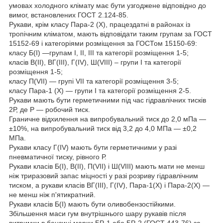
умовах холодного клімату має бути узгоджене відповідно до
вимог, встановлених ГОСТ 2.124-85.
Рукави, крім класу Пара-2 (X), працездатні в районах із
тропічним кліматом, мають відповідати таким групам за ГОСТ
15152-69 і категоріями розміщення за ГОСТом 15150-69:
класу Б(I) —групам I, II, III та категорії розміщення 1-5;
класів В(II), ВГ(III), Г(IV), Ш(VIII) – групи I та категорії
розміщення 1-5;
класу П(VII) — групі VII та категорії розміщення 3-5;
класу Пара-1 (X) — групи I та категорії розміщення 2-5.
Рукави мають бути герметичними під час гідравлічних тисків
2Р, де Р — робочий тиск.
Граничне відхилення на випробувальний тиск до 2,0 мПа —
±10%, на випробувальний тиск від 3,2 до 4,0 МПа — ±0,2
МПа.
Рукави класу Г(IV) мають бути герметичними у разі
пневматичної тиску, рівного Р.
Рукави класів Б(I), B(II), П(VII) і Ш(VIII) мають мати не менш
ніж триразовий запас міцності у разі розриву гідравлічним
тиском, а рукави класів ВГ(III), Г(IV), Пара-1(X) і Пара-2(X) —
не менш ніж п'ятикратний.
Рукави класів Б(I) мають бути оливобензостійкими.
Збільшення маси гум внутрішнього шару рукавів після
витримки в бензині марки БР-1 або БР-2 (ГОСТ 443-76) за