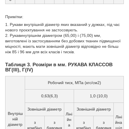
Примітки:
1. Рукави внутрішній діаметр яких вказаний у дужках, під час
нового проєктування не застосовують.
2. Рукавинутрішнім діаметром (65,00) і (75,00) мм,
виготовлені із застосуванням без добових тканин підвищеної
міцності, мають мати зовнішній діаметр відповідно не більш
ніж 85 і 96 мм для всіх класів і тисків.
Таблиця 3. Розміри в мм. РУКАВА КЛАССОВ
ВГ(III), Г(IV)
Робочий тиск, МПа (кгс/см2)
0,63(6,3)
1,0 (10,0)
Зовнішній діаметр
Зовнішній діаметр
Внутріш
Ліні
Ліні
ній
йн
з
з
з
з
йна
діаметр
а
комбіно
бавовня
комбіно
бавовня
щіл