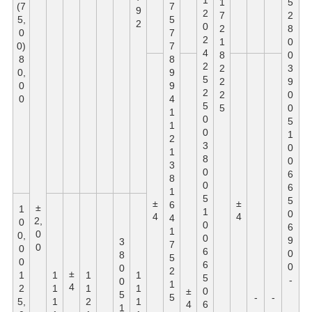
1
1
5
(7
7
9
2
7
2
5,
5
2
0
2
8
0
7
2
1
0
0)
7
4
8
0
8
8
2
2
3
0,
9
5
2
9
0
9
2
2
0
0
4
5
5
0
1
0
5
1
0
1
2
3
0
1
8
0
3
0
6
8
0
6
1
5
5
±
±
6
±
1
1
0
4
4
4
2,
0
0
6
1
0
0,
0
9
3
7
0
0
6
0
8
5
0
6
0
0
2
±
1
1
1
1
5
-
0
1
4
2
1
1
1
±
0
5
5
-
-
5,
1
2
1
4
6
1