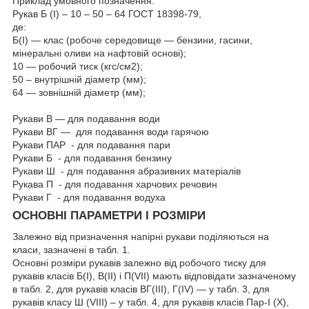
Приклад умовного позначення:
Рукав Б (I) – 10 – 50 – 64 ГОСТ 18398-79,
де:
Б(I) — клас (робоче середовище — бензини, гасини,
мінеральні оливи на нафтовій основі);
10 — робочий тиск (кгс/см2);
50 – внутрішній діаметр (мм);
64 — зовнішній діаметр (мм);
Рукави В — для подавання води
Рукави ВГ — для подавання води гарячою
Рукави ПАР - для подавання пари
Рукави Б - для подавання бензину
Рукави Ш - для подавання абразивних матеріалів
Рукава П - для подавання харчових речовин
Рукави Г - для подавання водуха
ОСНОВНІ ПАРАМЕТРИ І РОЗМІРИ
Залежно від призначення напірні рукави поділяються на
класи, зазначені в табл. 1.
Основні розміри рукавів залежно від робочого тиску для
рукавів класів Б(I), В(II) і П(VII) мають відповідати зазначеному
в табл. 2, для рукавів класів ВГ(III), Г(IV) — у табл. 3, для
рукавів класу Ш (VIII) – у табл. 4, для рукавів класів Пар-I (X),