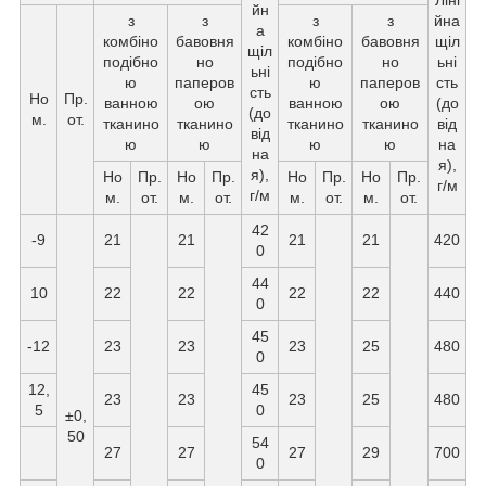
йн
з
з
з
з
йна
а
комбіно
бавовня
комбіно
бавовня
щіл
щіл
подібно
но
подібно
но
ьні
ьні
ю
паперов
ю
паперов
сть
сть
Но
Пр.
ванною
ою
ванною
ою
(до
(до
м.
от.
тканино
тканино
тканино
тканино
від
від
ю
ю
ю
ю
на
на
я),
я),
Но
Пр.
Но
Пр.
Но
Пр.
Но
Пр.
г/м
г/м
м.
от.
м.
от.
м.
от.
м.
от.
42
-9
21
21
21
21
420
0
44
10
22
22
22
22
440
0
45
-12
23
23
23
25
480
0
12,
45
23
23
23
25
480
5
0
±0,
50
54
27
27
27
29
700
0