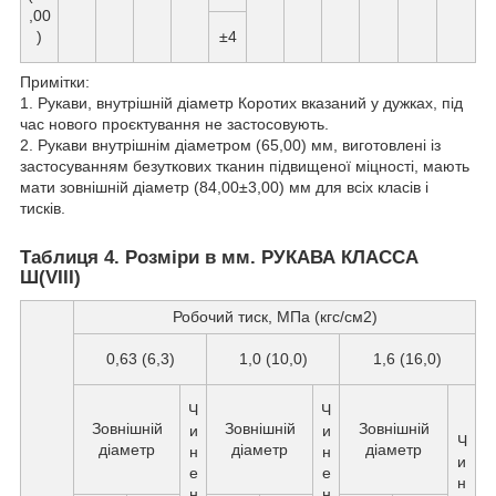
,00
)
±4
Примітки:
1. Рукави, внутрішній діаметр Коротих вказаний у дужках, під
час нового проєктування не застосовують.
2. Рукави внутрішнім діаметром (65,00) мм, виготовлені із
застосуванням безуткових тканин підвищеної міцності, мають
мати зовнішній діаметр (84,00±3,00) мм для всіх класів і
тисків.
Таблиця 4. Розміри в мм. РУКАВА КЛАССА
Ш(VIII)
Робочий тиск, МПа (кгс/см2)
0,63 (6,3)
1,0 (10,0)
1,6 (16,0)
Ч
Ч
Зовнішній
Зовнішній
Зовнішній
и
и
Ч
діаметр
діаметр
діаметр
н
н
и
е
е
н
н
н