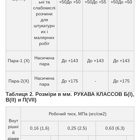
ьні та
+50До +50
+50До +55
+50До +50
слабокислі
розчини
для
штукатурн
их і
малярних
робіт
Насичена
Пара-1 (X)
До +143
До +143
До +143
пара
Насичена
Пара-2(X)
До +175
-
До +175
пара
Таблиця 2. Розміри в мм. РУКАВА КЛАССОВ Б(I),
В(II) и П(VII)
Робочий тиск, МПа (кгс/см2)
Внут
рішні
0,16 (1,6)
0,25 (2,5)
0,63 (6,3)
й
діаме