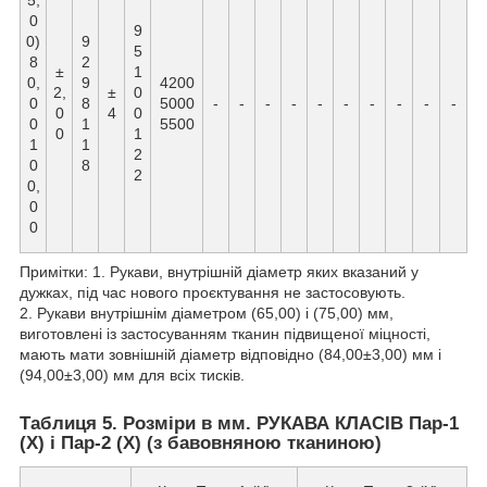
5,
0
9
0)
9
5
8
2
±
1
0,
9
4200
2,
±
0
0
8
5000
-
-
-
-
-
-
-
-
-
-
0
4
0
0
1
5500
0
1
1
1
2
0
8
2
0,
0
0
Примітки: 1. Рукави, внутрішній діаметр яких вказаний у
дужках, під час нового проєктування не застосовують.
2. Рукави внутрішнім діаметром (65,00) і (75,00) мм,
виготовлені із застосуванням тканин підвищеної міцності,
мають мати зовнішній діаметр відповідно (84,00±3,00) мм і
(94,00±3,00) мм для всіх тисків.
Таблиця 5. Розміри в мм. РУКАВА КЛАСІВ Пар-1
(X) і Пар-2 (Х) (з бавовняною тканиною)