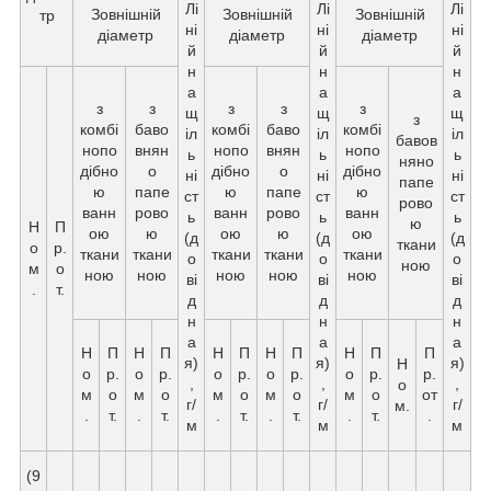
Лі
Лі
Лі
Зовнішній
Зовнішній
Зовнішній
тр
ні
ні
ні
діаметр
діаметр
діаметр
й
й
й
н
н
н
а
а
а
з
з
з
з
з
щ
щ
щ
з
комбі
баво
комбі
баво
комбі
іл
іл
іл
бавов
нопо
внян
нопо
внян
нопо
ь
ь
ь
няно
дібно
о
дібно
о
дібно
ні
ні
ні
папе
ю
папе
ю
папе
ю
ст
ст
ст
рово
ванн
рово
ванн
рово
ванн
ь
ь
ь
ю
Н
П
ою
ю
ою
ю
ою
(д
(д
(д
ткани
о
р.
ткани
ткани
ткани
ткани
ткани
о
о
о
ною
м
о
ною
ною
ною
ною
ною
ві
ві
ві
.
т.
д
д
д
н
н
н
а
а
а
Н
П
Н
П
Н
П
Н
П
Н
П
П
я)
я)
я)
Н
о
р.
о
р.
о
р.
о
р.
о
р.
р.
,
,
,
о
м
о
м
о
м
о
м
о
м
о
от
г/
г/
г/
м.
.
т.
.
т.
.
т.
.
т.
.
т.
.
м
м
м
(9