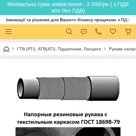
Мінімальна сума замовлення - 2 000грн ( з ПДВ
або без ПДВ)
Інновації та рішення для Вашого бізнесу працюємо з ПДВ
ГТВ (РТI), АТВ(АТI), Пiдшипники, Ланцюги
Рукави напірн