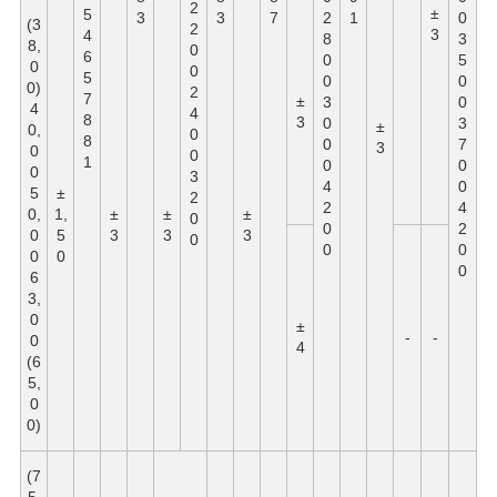
2
±
5
3
3
7
2
1
0
(3
2
3
4
8
3
8,
0
6
0
5
0
0
5
0
0
0)
2
7
±
3
0
4
4
8
3
0
3
±
0,
0
8
0
7
3
0
0
1
0
0
0
3
4
0
5
±
2
2
4
0,
1,
±
±
±
0
0
2
0
5
3
3
3
0
0
0
0
0
0
6
3,
0
±
-
-
0
4
(6
5,
0
0)
(7