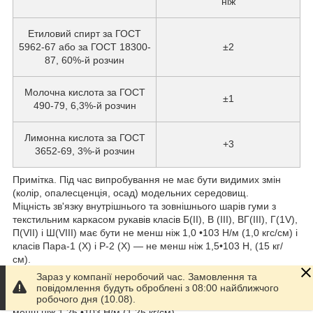
ніж
Етиловий спирт за ГОСТ
5962-67 або за ГОСТ 18300-
±2
87, 60%-й розчин
Молочна кислота за ГОСТ
±1
490-79, 6,3%-й розчин
Лимонна кислота за ГОСТ
+3
3652-69, 3%-й розчин
Примітка. Під час випробування не має бути видимих змін
(колір, опалесценція, осад) модельних середовищ.
Міцність зв'язку внутрішнього та зовнішнього шарів гуми з
текстильним каркасом рукавів класів Б(II), В (III), ВГ(III), Г(1V),
П(VII) і Ш(VIII) має бути не менш ніж 1,0 •103 Н/м (1,0 кгс/см) і
класів Пара-1 (X) і P-2 (X) — не менш ніж 1,5•103 Н, (15 кг/
см).
Для рукавів, яким присвоєно державну значку якості, міцність
Зараз у компанії неробочий час. Замовлення та
зв'язку рукавів класів В(II), ВГ(III), Ш(VIII) має бути не менш
повідомлення будуть оброблені з 08:00 найближчого
ніж 1,5•103 Н/м (1,5 кгс/см), класів Б(I), Г(IV), П(VII) — не
робочого дня (10.08).
менш ніж 1,25 •103 Н/м (1,25 кг/см).