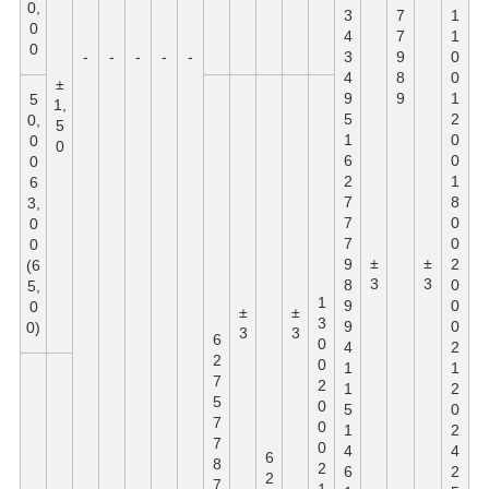
0,
3
7
1
0
4
7
1
0
-
-
-
-
-
3
9
0
4
8
0
±
9
9
1
5
1,
5
2
0,
5
1
0
0
0
6
0
0
2
1
6
7
8
3,
7
0
0
7
0
0
±
±
9
2
(6
3
3
8
0
5,
1
9
0
0
±
±
3
9
0
0)
3
3
6
0
4
2
2
0
1
1
7
2
1
2
5
0
5
0
7
0
1
2
7
0
4
4
6
8
2
6
2
2
7