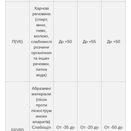
Харчові
речовини
(спирт,
вино,
пиво,
молоко,
П(VII)
слабокислі
До +50
До +55
До +50
розчини
органічних
та інших
речовин,
питна
вода)
Абразивні
матеріали
(пісок
проти
піскострум
инних
апаратів)
Слабощіл
От -35 до
От -20 до
От -50 до
Ш(VIII)