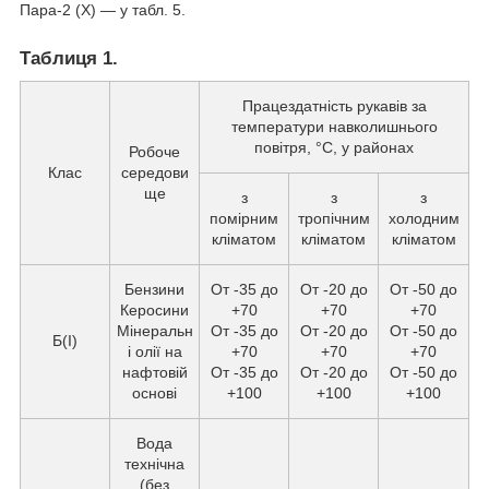
Пара-2 (X) — у табл. 5.
Таблиця 1.
Працездатність рукавів за
температури навколишнього
повітря, °C, у районах
Робоче
Клас
середови
ще
з
з
з
помірним
тропічним
холодним
кліматом
кліматом
кліматом
Бензини
От -35 до
От -20 до
От -50 до
Керосини
+70
+70
+70
Мінеральн
От -35 до
От -20 до
От -50 до
Б(I)
і олії на
+70
+70
+70
нафтовій
От -35 до
От -20 до
От -50 до
основі
+100
+100
+100
Вода
технічна
(без