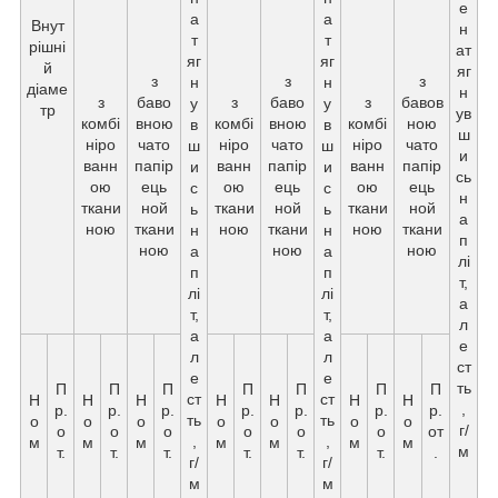
е
а
а
Внут
н
т
т
рішні
ат
яг
яг
й
яг
з
з
з
н
н
діаме
н
з
баво
з
баво
з
бавов
у
у
тр
ув
комбі
вною
комбі
вною
комбі
ною
в
в
ш
ніро
чато
ніро
чато
ніро
чато
ш
ш
и
ванн
папір
ванн
папір
ванн
папір
и
и
сь
ою
ець
ою
ець
ою
ець
с
с
н
ткани
ной
ткани
ной
ткани
ной
ь
ь
а
ною
ткани
ною
ткани
ною
ткани
н
н
п
ною
ною
ною
а
а
лі
п
п
т,
лі
лі
а
т,
т,
л
а
а
е
л
л
ст
е
е
ть
П
П
П
П
П
П
П
ст
ст
Н
Н
Н
Н
Н
Н
Н
,
р.
р.
р.
р.
р.
р.
р.
ть
ть
о
о
о
о
о
о
о
г/
о
о
о
о
о
о
от
,
,
м
м
м
м
м
м
м
м
т.
т.
т.
т.
т.
т.
.
г/
г/
м
м