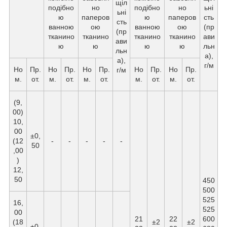
щіл
подібно
но
подібно
но
ьні
ьні
ю
паперов
ю
паперов
сть
сть
ванною
ою
ванною
ою
(пр
(пр
тканино
тканино
тканино
тканино
ави
ави
ю
ю
ю
ю
льн
льн
а),
а),
г/м
Но
Пр.
Но
Пр.
Но
Пр.
Но
Пр.
Но
Пр.
г/м
м.
от.
м.
от.
м.
от.
м.
от.
м.
от.
(9,
00)
10,
00
±0,
(12
-
-
-
-
-
50
,00
)
12,
50
450
500
525
16,
525
00
21
22
600
(18
±2
±2
±0,