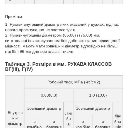
Примітки:
1. Рукави внутрішній діаметр яких вказаний у дужках, під час
нового проєктування не застосовують.
2. Рукавинутрішнім діаметром (65,00) і (75,00) мм,
виготовлені із застосуванням без добових тканин підвищеної
міцності, мають мати зовнішній діаметр відповідно не більш
ніж 85 і 96 мм для всіх класів і тисків.
Таблиця 3. Розміри в мм. РУКАВА КЛАССОВ
ВГ(III), Г(IV)
Робочий тиск, МПа (кгс/см2)
0,63(6,3)
1,0 (10,0)
Зовнішній діаметр
Зовнішній діаметр
Внутріш
Ліні
Ліні
ній
йн
з
з
з
з
йна
діаметр
а
комбіно
бавовня
комбіно
бавовня
щіл