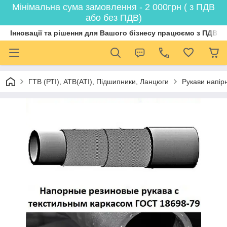
Мінімальна сума замовлення - 2 000грн ( з ПДВ
або без ПДВ)
Інновації та рішення для Вашого бізнесу працюємо з ПДВ
ГТВ (РТI), АТВ(АТI), Пiдшипники, Ланцюги
Рукави напірн