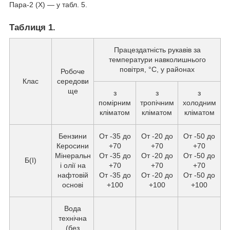
Пара-2 (X) — у табл. 5.
Таблиця 1.
Працездатність рукавів за
температури навколишнього
повітря, °C, у районах
Робоче
Клас
середови
ще
з
з
з
помірним
тропічним
холодним
кліматом
кліматом
кліматом
Бензини
От -35 до
От -20 до
От -50 до
Керосини
+70
+70
+70
Мінеральн
От -35 до
От -20 до
От -50 до
Б(I)
і олії на
+70
+70
+70
нафтовій
От -35 до
От -20 до
От -50 до
основі
+100
+100
+100
Вода
технічна
(без