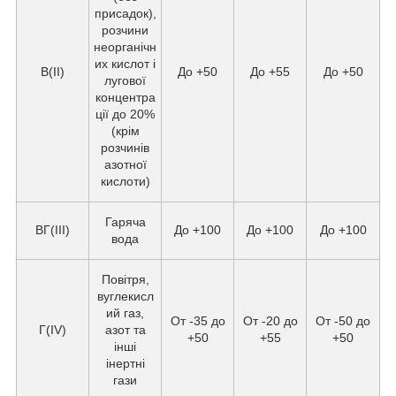
присадок),
розчини
неорганічн
их кислот і
В(II)
До +50
До +55
До +50
лугової
концентра
ції до 20%
(крім
розчинів
азотної
кислоти)
Гаряча
ВГ(III)
До +100
До +100
До +100
вода
Повітря,
вуглекисл
ий газ,
От -35 до
От -20 до
От -50 до
Г(IV)
азот та
+50
+55
+50
інші
інертні
гази