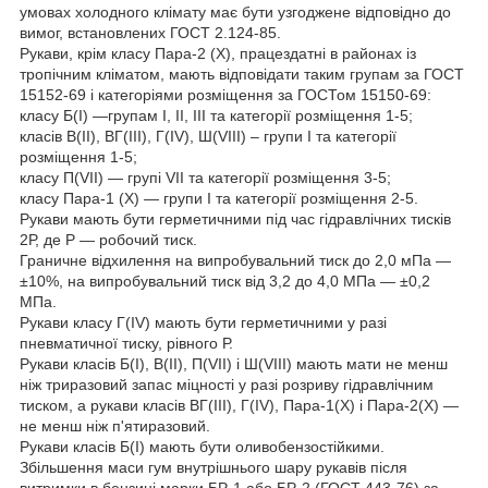
умовах холодного клімату має бути узгоджене відповідно до
вимог, встановлених ГОСТ 2.124-85.
Рукави, крім класу Пара-2 (X), працездатні в районах із
тропічним кліматом, мають відповідати таким групам за ГОСТ
15152-69 і категоріями розміщення за ГОСТом 15150-69:
класу Б(I) —групам I, II, III та категорії розміщення 1-5;
класів В(II), ВГ(III), Г(IV), Ш(VIII) – групи I та категорії
розміщення 1-5;
класу П(VII) — групі VII та категорії розміщення 3-5;
класу Пара-1 (X) — групи I та категорії розміщення 2-5.
Рукави мають бути герметичними під час гідравлічних тисків
2Р, де Р — робочий тиск.
Граничне відхилення на випробувальний тиск до 2,0 мПа —
±10%, на випробувальний тиск від 3,2 до 4,0 МПа — ±0,2
МПа.
Рукави класу Г(IV) мають бути герметичними у разі
пневматичної тиску, рівного Р.
Рукави класів Б(I), B(II), П(VII) і Ш(VIII) мають мати не менш
ніж триразовий запас міцності у разі розриву гідравлічним
тиском, а рукави класів ВГ(III), Г(IV), Пара-1(X) і Пара-2(X) —
не менш ніж п'ятиразовий.
Рукави класів Б(I) мають бути оливобензостійкими.
Збільшення маси гум внутрішнього шару рукавів після
витримки в бензині марки БР-1 або БР-2 (ГОСТ 443-76) за