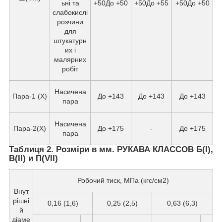
ьні та
+50До +50
+50До +55
+50До +50
слабокислі
розчини
для
штукатурн
их і
малярних
робіт
Насичена
Пара-1 (X)
До +143
До +143
До +143
пара
Насичена
Пара-2(X)
До +175
-
До +175
пара
Таблиця 2. Розміри в мм. РУКАВА КЛАССОВ Б(I),
В(II) и П(VII)
Робочий тиск, МПа (кгс/см2)
Внут
рішні
0,16 (1,6)
0,25 (2,5)
0,63 (6,3)
й
діаме