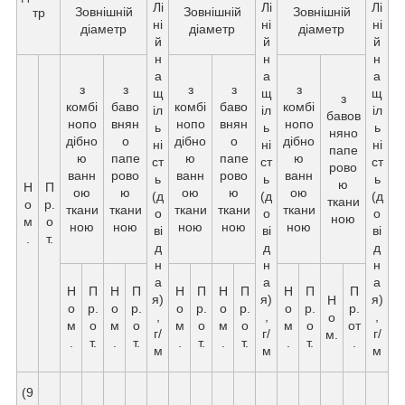
Лі
Лі
Лі
Зовнішній
Зовнішній
Зовнішній
тр
ні
ні
ні
діаметр
діаметр
діаметр
й
й
й
н
н
н
а
а
а
з
з
з
з
з
щ
щ
щ
з
комбі
баво
комбі
баво
комбі
іл
іл
іл
бавов
нопо
внян
нопо
внян
нопо
ь
ь
ь
няно
дібно
о
дібно
о
дібно
ні
ні
ні
папе
ю
папе
ю
папе
ю
ст
ст
ст
рово
ванн
рово
ванн
рово
ванн
ь
ь
ь
ю
Н
П
ою
ю
ою
ю
ою
(д
(д
(д
ткани
о
р.
ткани
ткани
ткани
ткани
ткани
о
о
о
ною
м
о
ною
ною
ною
ною
ною
ві
ві
ві
.
т.
д
д
д
н
н
н
а
а
а
Н
П
Н
П
Н
П
Н
П
Н
П
П
я)
я)
я)
Н
о
р.
о
р.
о
р.
о
р.
о
р.
р.
,
,
,
о
м
о
м
о
м
о
м
о
м
о
от
г/
г/
г/
м.
.
т.
.
т.
.
т.
.
т.
.
т.
.
м
м
м
(9