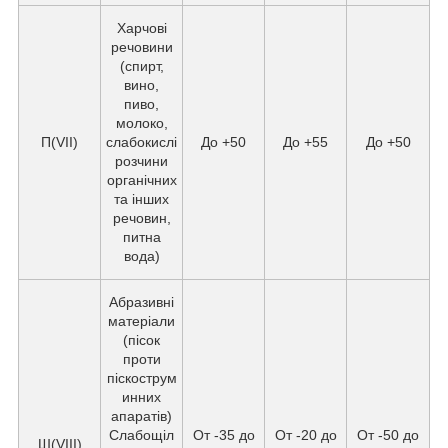
Харчові
речовини
(спирт,
вино,
пиво,
молоко,
П(VII)
слабокислі
До +50
До +55
До +50
розчини
органічних
та інших
речовин,
питна
вода)
Абразивні
матеріали
(пісок
проти
піскострум
инних
апаратів)
Слабощіл
От -35 до
От -20 до
От -50 до
Ш(VIII)