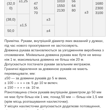
±1,25
1010
56
(32,0
47
1680
1550
64
0)
55
2300
2130
80
±3
70
3100
(38,0)
±3
±1,5
50,0
±4
Примітка. Рукави, внутрішній діаметр яких вказаний у дужках,
під час нового проєктування не застосовують.
Довжина рукава встановлюється за узгодженням виробника з
споживачем. Мінімальна довжина рукава має бути не менш
ніж 1 м, максимальна довжина не більш ніж 20 м.
Допускається постачати рукави загальним метражом.
Граничні відхилення за довжиною рукавів не мають
перевищувати, мм:
±50 — за довжини рукавів до 5 м вмик,
± 100 – » » » св. 5 до 10 м включ.
± 150 – » » » св. 10 м.
Різнотовщина стінок рукавів внутрішнім діаметром до 50 мм
не має бути більш ніж 1 мм, понад 50 мм — більш ніж 1,5 мм
(крім місць розташування нахлисточки).
У місцях нахлисточки допускається додаткове потовщення,