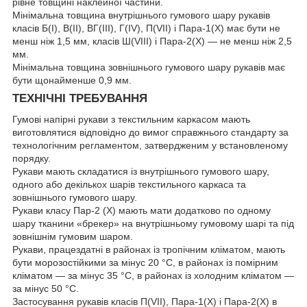
рівне товщині наклейної частини.
Мінімальна товщина внутрішнього гумового шару рукавів
класів Б(I), В(II), ВГ(III), Г(IV), П(VII) і Пара-1(X) має бути не
менш ніж 1,5 мм, класів Ш(VIII) і Пара-2(X) — не менш ніж 2,5
мм.
Мінімальна товщина зовнішнього гумового шару рукавів має
бути щонайменше 0,9 мм.
ТЕХНІЧНІ ТРЕБУВАННЯ
Гумові напірні рукави з текстильним каркасом мають
виготовлятися відповідно до вимог справжнього стандарту за
технологічним регламентом, затвердженим у встановленому
порядку.
Рукави мають складатися із внутрішнього гумового шару,
одного або декількох шарів текстильного каркаса та
зовнішнього гумового шару.
Рукави класу Пар-2 (X) мають мати додатково по одному
шару тканини «брекер» на внутрішньому гумовому шарі та під
зовнішнім гумовим шаром.
Рукави, працездатні в районах із тропічним кліматом, мають
бути морозостійкими за мінус 20 °C, в районах із помірним
кліматом — за мінус 35 °C, в районах із холодним кліматом —
за мінус 50 °C.
Застосування рукавів класів П(VII), Пара-1(X) і Пара-2(X) в