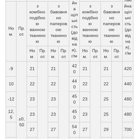
йн
з
з
з
з
йна
а
комбіно
бавовня
комбіно
бавовня
щіл
щіл
подібно
но
подібно
но
ьні
ьні
ю
паперов
ю
паперов
сть
сть
Но
Пр.
ванною
ою
ванною
ою
(до
(до
м.
от.
тканино
тканино
тканино
тканино
від
від
ю
ю
ю
ю
на
на
я),
я),
Но
Пр.
Но
Пр.
Но
Пр.
Но
Пр.
г/м
г/м
м.
от.
м.
от.
м.
от.
м.
от.
42
-9
21
21
21
21
420
0
44
10
22
22
22
22
440
0
45
-12
23
23
23
25
480
0
12,
45
23
23
23
25
480
5
0
±0,
50
54
27
27
27
29
700
0