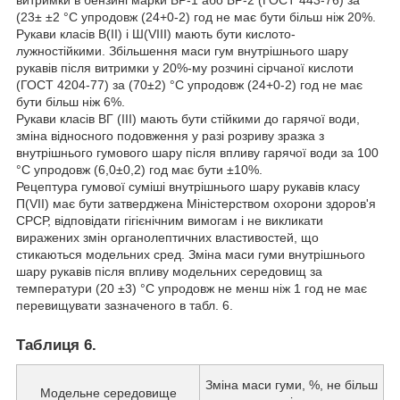
(23± ±2 °C упродовж (24
+0
-2
) год не має бути більш ніж 20%.
Рукави класів В(II) і Ш(VIII) мають бути кислото-
лужностійкими. Збільшення маси гум внутрішнього шару
рукавів після витримки у 20%-му розчині сірчаної кислоти
(ГОСТ 4204-77) за (70±2) °C упродовж (24
+0
-2
) год не має
бути більш ніж 6%.
Рукави класів ВГ (III) мають бути стійкими до гарячої води,
зміна відносного подовження у разі розриву зразка з
внутрішнього гумового шару після впливу гарячої води за 100
°C упродовж (6,0±0,2) год має бути ±10%.
Рецептура гумової суміші внутрішнього шару рукавів класу
П(VII) має бути затверджена Міністерством охорони здоров'я
СРСР, відповідати гігієнічним вимогам і не викликати
виражених змін органолептичних властивостей, що
стикаються модельних сред. Зміна маси гуми внутрішнього
шару рукавів після впливу модельних середовищ за
температури (20 ±3) °C упродовж не менш ніж 1 год не має
перевищувати зазначеного в табл. 6.
Таблиця 6.
Зміна маси гуми, %, не більш
Модельне середовище