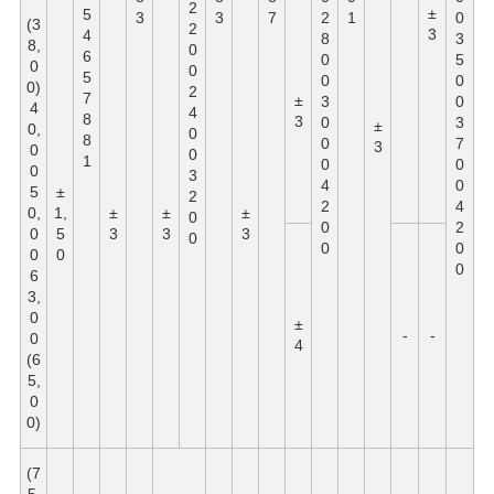
2
±
5
3
3
7
2
1
0
(3
2
3
4
8
3
8,
0
6
0
5
0
0
5
0
0
0)
2
7
±
3
0
4
4
8
3
0
3
±
0,
0
8
0
7
3
0
0
1
0
0
0
3
4
0
5
±
2
2
4
0,
1,
±
±
±
0
0
2
0
5
3
3
3
0
0
0
0
0
0
6
3,
0
±
-
-
0
4
(6
5,
0
0)
(7