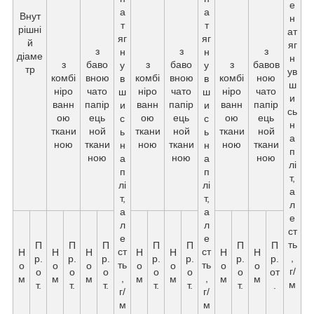
е
а
а
Внут
н
т
т
рішні
ат
яг
яг
й
яг
з
з
з
н
н
діаме
н
з
баво
з
баво
з
бавов
у
у
тр
ув
комбі
вною
комбі
вною
комбі
ною
в
в
ш
ніро
чато
ніро
чато
ніро
чато
ш
ш
и
ванн
папір
ванн
папір
ванн
папір
и
и
сь
ою
ець
ою
ець
ою
ець
с
с
н
ткани
ной
ткани
ной
ткани
ной
ь
ь
а
ною
ткани
ною
ткани
ною
ткани
н
н
п
ною
ною
ною
а
а
лі
п
п
т,
лі
лі
а
т,
т,
л
а
а
е
л
л
ст
е
е
ть
П
П
П
П
П
П
П
ст
ст
Н
Н
Н
Н
Н
Н
Н
,
р.
р.
р.
р.
р.
р.
р.
ть
ть
о
о
о
о
о
о
о
г/
о
о
о
о
о
о
от
,
,
м
м
м
м
м
м
м
м
т.
т.
т.
т.
т.
т.
.
г/
г/
м
м