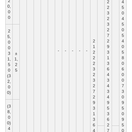
2
2
4
0,
2
5
0
3
0
0
2
4
3
5
2
0
2
7
5
5,
2
2
4
0
1
9
0
0
-
-
-
-
-
2
3
5
3
±
2
1
8
1,
1,
2
3
0
5
2
3
6
6
0
5
2
4
0
(3
3
3
0
2,
2
4
7
0
7
3
3
0)
2
4
0
9
9
9
(3
3
5
5
8,
1
3
0
0
3
6
9
0)
6
2
5
4
4
7
0