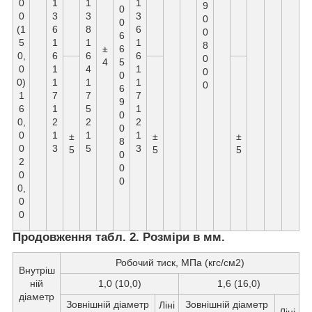
0
1
1
1
9
0
0
3
3
3
0
0
(1
6
8
6
0
6
5
1
1
1
8
±
6
0,
6
6
6
0
4
5
0
1
4
1
0
0
0)
1
1
1
0
6
1
7
7
7
9
6
1
5
1
0
0,
2
2
2
0
0
1
1
1
±
±
±
8
0
3
5
3
5
5
5
0
2
0
0
0
0,
0
0
Продовження табл. 2. Розміри в мм.
Робочий тиск, МПа (кгс/см2)
Внутріш
ній
1,0 (10,0)
1,6 (16,0)
діаметр
Зовнішній діаметр
Зовнішній діаметр
Ліні
Ліні