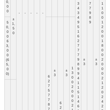
0,
3
7
1
0
4
7
1
0
-
-
-
-
-
3
9
0
4
8
0
±
9
9
1
5
1,
5
2
0,
5
1
0
0
0
6
0
0
2
1
6
7
8
3,
7
0
0
7
0
0
±
±
9
2
(6
3
3
8
0
5,
1
9
0
0
±
±
3
9
0
0)
3
3
6
0
4
2
2
0
1
1
7
2
1
2
5
0
5
0
7
0
1
2
7
0
4
4
6
8
2
6
2
2
7