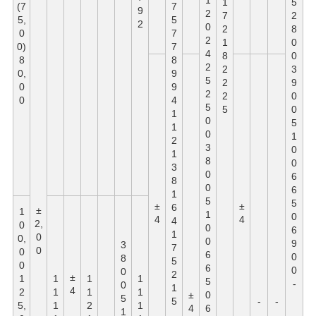
1
1
5
(7
7
9
2
7
2
5,
5
2
0
2
8
0
7
2
1
0
0)
7
4
8
0
8
8
2
2
3
0,
9
5
2
9
0
9
2
2
0
0
4
5
5
0
1
0
5
1
0
1
2
3
0
1
8
0
3
0
6
8
0
6
1
5
5
±
±
6
±
1
1
0
4
4
4
2,
0
0
6
1
0
0,
0
9
3
7
0
0
6
0
8
5
0
6
0
0
2
±
1
1
1
1
5
-
0
1
4
2
1
1
1
±
0
5
5
-
-
5,
1
2
1
4
6
1