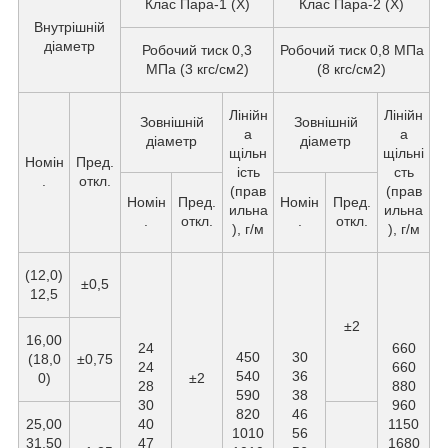
Клас Пара-1 (X)
Клас Пара-2 (X)
Внутрішній
діаметр
Робочий тиск 0,3
Робочий тиск 0,8 МПа
МПа (3 кгс/см2)
(8 кгс/см2)
Лінійн
Лінійн
Зовнішній
Зовнішній
а
а
діаметр
діаметр
щільн
щільні
Номін
Пред.
ість
сть
.
откл.
(прав
(прав
Номін
Пред.
Номін
Пред.
ильна
ильна
.
откл.
.
откл.
), г/м
), г/м
(12,0)
±0,5
12,5
±2
16,00
24
660
450
30
(18,0
±0,75
24
660
540
36
0)
±2
28
880
590
38
30
960
820
46
25,00
40
1150
1010
56
31,50
47
1680