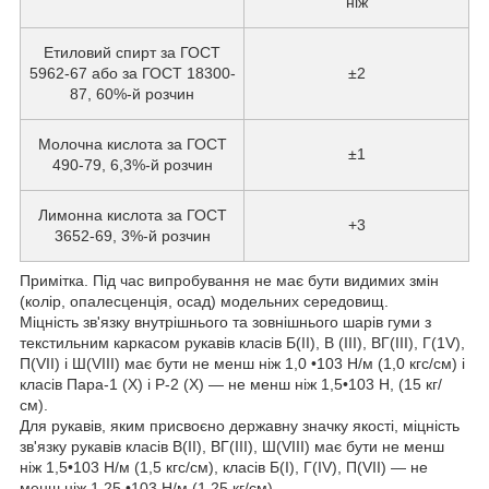
ніж
Етиловий спирт за ГОСТ
5962-67 або за ГОСТ 18300-
±2
87, 60%-й розчин
Молочна кислота за ГОСТ
±1
490-79, 6,3%-й розчин
Лимонна кислота за ГОСТ
+3
3652-69, 3%-й розчин
Примітка. Під час випробування не має бути видимих змін
(колір, опалесценція, осад) модельних середовищ.
Міцність зв'язку внутрішнього та зовнішнього шарів гуми з
текстильним каркасом рукавів класів Б(II), В (III), ВГ(III), Г(1V),
П(VII) і Ш(VIII) має бути не менш ніж 1,0 •103 Н/м (1,0 кгс/см) і
класів Пара-1 (X) і P-2 (X) — не менш ніж 1,5•103 Н, (15 кг/
см).
Для рукавів, яким присвоєно державну значку якості, міцність
зв'язку рукавів класів В(II), ВГ(III), Ш(VIII) має бути не менш
ніж 1,5•103 Н/м (1,5 кгс/см), класів Б(I), Г(IV), П(VII) — не
менш ніж 1,25 •103 Н/м (1,25 кг/см).