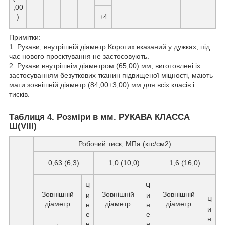
,00
)
±4
Примітки:
1. Рукави, внутрішній діаметр Коротих вказаний у дужках, під
час нового проєктування не застосовують.
2. Рукави внутрішнім діаметром (65,00) мм, виготовлені із
застосуванням безуткових тканин підвищеної міцності, мають
мати зовнішній діаметр (84,00±3,00) мм для всіх класів і
тисків.
Таблиця 4. Розміри в мм. РУКАВА КЛАССА
Ш(VIII)
Робочий тиск, МПа (кгс/см2)
0,63 (6,3)
1,0 (10,0)
1,6 (16,0)
Ч
Ч
Зовнішній
Зовнішній
Зовнішній
и
и
Ч
діаметр
діаметр
діаметр
н
н
и
е
е
н
н
н