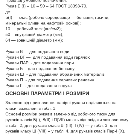
Приклад умовного позначення:
Рукав Б (I) – 10 – 50 – 64 ГОСТ 18398-79,
де:
Б(I) — клас (робоче середовище — бензини, гасини,
мінеральні оливи на нафтовій основі);
10 — робочий тиск (кгс/см2);
50 – внутрішній діаметр (мм);
64 — зовнішній діаметр (мм);
Рукави В — для подавання води
Рукави ВГ — для подавання води гарячою
Рукави ПАР - для подавання пари
Рукави Б - для подавання бензину
Рукави Ш - для подавання абразивних матеріалів
Рукава П - для подавання харчових речовин
Рукави Г - для подавання водуха
ОСНОВНІ ПАРАМЕТРИ І РОЗМІРИ
Залежно від призначення напірні рукави поділяються на
класи, зазначені в табл. 1.
Основні розміри рукавів залежно від робочого тиску для
рукавів класів Б(I), В(II) і П(VII) мають відповідати зазначеному
в табл. 2, для рукавів класів ВГ(III), Г(IV) — у табл. 3, для
рукавів класу Ш (VIII) – у табл. 4, для рукавів класів Пар-I (X),