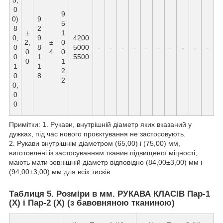
5,
0
9
0)
9
5
8
2
±
1
0,
9
4200
2,
±
0
0
8
5000
-
-
-
-
-
-
-
-
-
-
0
4
0
0
1
5500
0
1
1
1
2
0
8
2
0,
0
0
Примітки: 1. Рукави, внутрішній діаметр яких вказаний у
дужках, під час нового проєктування не застосовують.
2. Рукави внутрішнім діаметром (65,00) і (75,00) мм,
виготовлені із застосуванням тканин підвищеної міцності,
мають мати зовнішній діаметр відповідно (84,00±3,00) мм і
(94,00±3,00) мм для всіх тисків.
Таблиця 5. Розміри в мм. РУКАВА КЛАСІВ Пар-1
(X) і Пар-2 (Х) (з бавовняною тканиною)