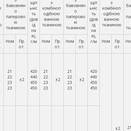
щіл
з
щіл
з
бавовнян
бавовнян
ба
п
ьніс
комбіноп
ьніс
комбіноп
о
о
ю
ть
одібною
ть
одібною
паперово
паперово
па
(дов
ванною
(дов
ванною
ю
ю
ю
ід
тканиною
ід
тканиною
тканиною
тканиною
тк
на
на
я),
я),
.
Ном
Пр.
Ном
Пр.
Ном
Пр.
Ном
Пр.
Но
г/м
г/м
.
.
от.
.
от.
.
от.
.
от.
.
21
420
21
21
420
22
440
22
22
440
2
±2
±2
±2
23
450
23
23
450
23
450
23
23
450
2
±2