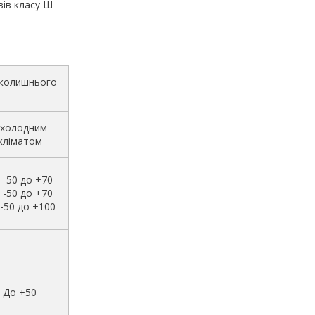
авів класу Ш
вколишнього
 холодним
кліматом
 -50 до +70
 -50 до +70
-50 до +100
До +50