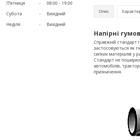
Пʼятниця
08:00
19:00
Опис
Характе
Субота
Вихідний
Неділя
Вихідний
Напірні гумо
Справжній стандарт 
застосовуються як гн
сипких матеріалів у 
Стандарт не поширюєт
автомобілів, трактор
призначення.