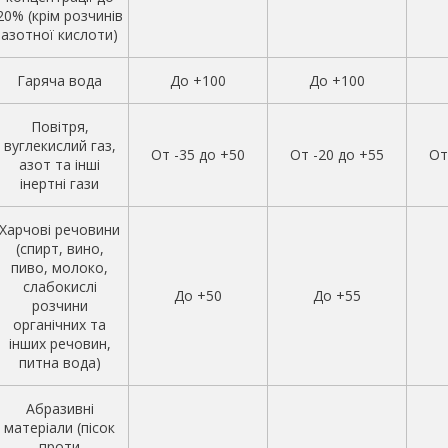
20% (крім розчинів
азотної кислоти)
Гаряча вода
До +100
До +100
Повітря,
вуглекислий газ,
От -35 до +50
От -20 до +55
От
азот та інші
інертні гази
Харчові речовини
(спирт, вино,
пиво, молоко,
слабокислі
До +50
До +55
розчини
органічних та
інших речовин,
питна вода)
Абразивні
матеріали (пісок
проти