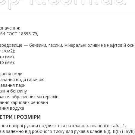
значення:
– 64 ГОСТ 18398-79,
середовище — бензини, гасини, мінеральні оливи на нафтовій осно
гс/см2);
тр (мм);
р (мм);
авання води
давання води гарячою
давання пари
вання бензину
вання абразивних матеріалів
вання харчових речовин
ання водуха
ТРИ І РОЗМІРИ
ня напірні рукави поділяються на класи, зазначені в табл. 1.
в залежно від робочого тиску для рукавів класів Б(I), В(II) і П(VI