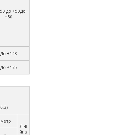
-50 до +50До
+50
До +143
До +175
(6,3)
аметр
Ліні
йна
з