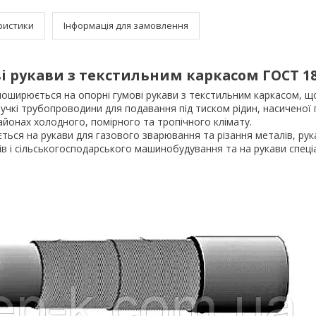
ристики
Інформація для замовлення
ві рукави з текстильним каркасом ГОСТ 18
поширюється на опорні гумові рукави з текстильним каркасом, щ
учкі трубопроводини для подавання під тиском рідин, насиченої па
районах холодного, помірного та тропічного клімату.
ься на рукави для газового зварювання та різання металів, рук
ів і сільськогосподарського машинобудування та на рукави спец