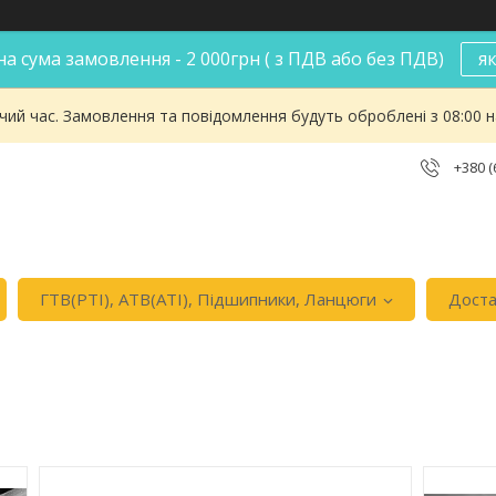
а сума замовлення - 2 000грн ( з ПДВ або без ПДВ)
я
чий час. Замовлення та повідомлення будуть оброблені з 08:00 
+380 (
ГТВ(РТI), АТВ(АТI), Пiдшипники, Ланцюги
Доста