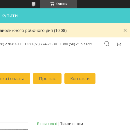
Кошик
к купити
найближчого робочого дня (10.08).
68) 278-83-11
+380 (63) 774-71-30
+380 (50) 217-73-55
вка i оплата
Про нас
Контакти
В наявності
Тільки оптом