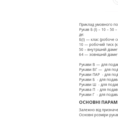
Приклад умовного по
Рукав Б (I) – 10 – 50 
де:
Б(I) — клас (робоче 
10 — робочий тиск (к
50 – внутрішній діаме
64 — зовнішній діамет
Рукави В — для под
Рукави ВГ — для по
Рукави ПАР - для по
Рукави Б - для пода
Рукави Ш - для пода
Рукава П - для пода
Рукави Г - для подав
ОСНОВНІ ПАРАМЕ
Залежно від призначен
Основні розміри рукаві