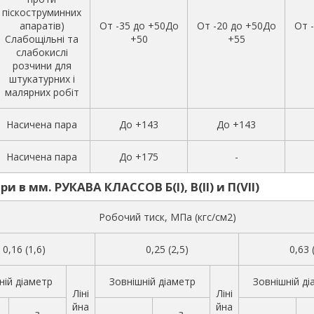
піскоструминних
апаратів)
От -35 до +50До
От -20 до +50До
От 
Слабощільні та
+50
+55
слабокислі
розчини для
штукатурних і
малярних робіт
Насичена пара
До +143
До +143
Насичена пара
До +175
-
и в мм. РУКАВА КЛАССОВ Б(I), В(II) и П(VII)
Робочий тиск, МПа (кгс/см2)
0,16 (1,6)
0,25 (2,5)
0,63 
ній діаметр
Зовнішній діаметр
Зовнішній ді
Ліні
Ліні
йна
йна
з
з