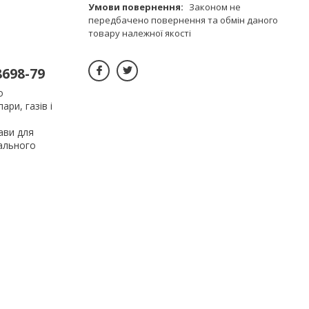
Законом не
передбачено повернення та обмін даного
товару належної якості
698-79
о
ри, газів і
ави для
іального