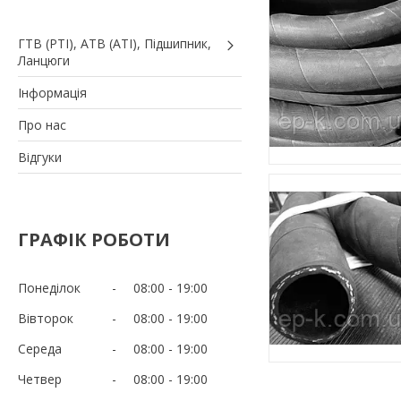
ГТВ (РТI), АТВ (АТI), Пiдшипник,
Ланцюги
Iнформація
Про нас
Вiдгуки
ГРАФІК РОБОТИ
Понеділок
08:00
19:00
Вівторок
08:00
19:00
Середа
08:00
19:00
Четвер
08:00
19:00