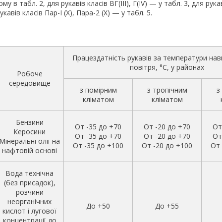
у в табл. 2, для рукавів класів ВГ(III), Г(IV) — у табл. 3, для рук
 рукавів класів Пар-I (X), Пара-2 (X) — у табл. 5.
Працездатність рукавів за температури на
повітря, °C, у районах
Робоче
середовище
з помірним
з тропічним
з
кліматом
кліматом
Бензини
От -35 до +70
От -20 до +70
От
Керосини
От -35 до +70
От -20 до +70
От
Мінеральні олії на
От -35 до +100
От -20 до +100
От 
нафтовій основі
Вода технічна
(без присадок),
розчини
неорганічних
До +50
До +55
кислот і лугової
концентрації до