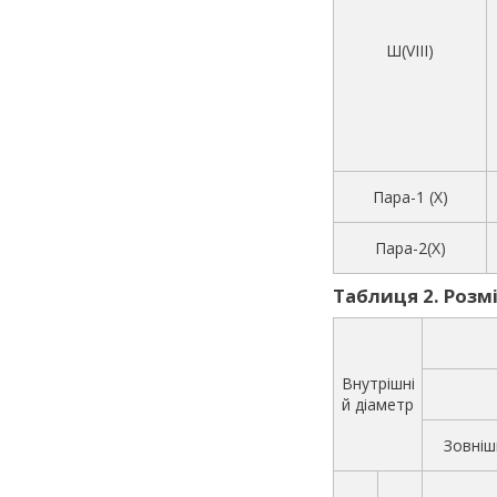
Ш(VIII)
Пара-1 (X)
Пара-2(X)
Таблиця 2. Розмір
Внутрішні
й діаметр
Зовніш