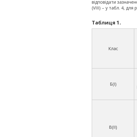
відповідати зазначеном
(VIII) – у табл. 4, для
Таблиця 1.
Клас
Б(I)
В(II)