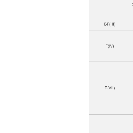
ВГ(III)
Г(IV)
П(VII)