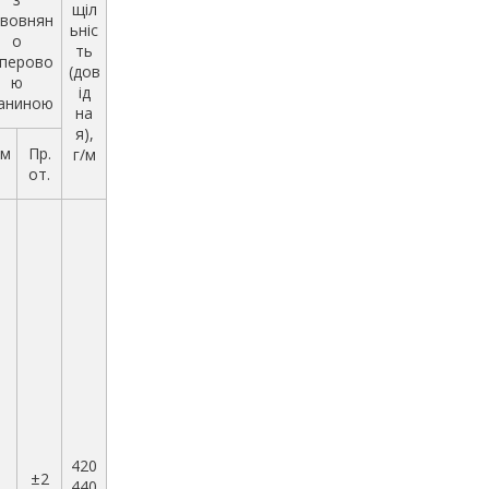
щіл
вовнян
ьніс
о
ть
перово
(дов
ю
ід
аниною
на
я),
м
Пр.
г/м
от.
420
1
±2
440