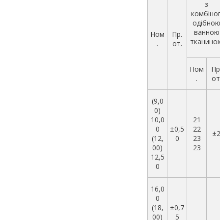
з
комбіно
одібно
ванною
Ном
Пр.
тканино
.
от.
Ном
Пр
.
от
(9,0
0)
10,0
21
0
±0,5
22
±
(12,
0
23
00)
23
12,5
0
16,0
0
(18,
±0,7
00)
5