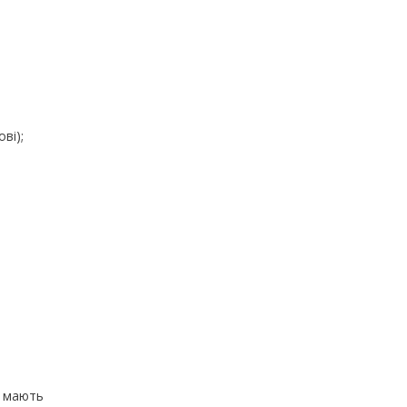
ві);
I) мають