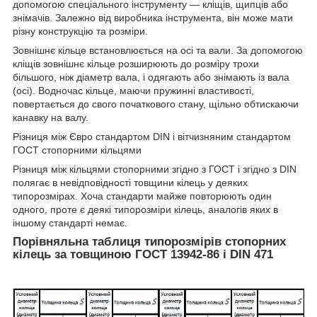
допомогою спеціального інструменту — кліщів, щипців або
знімачів. Залежно від виробника інструмента, він може мати
різну конструкцію та розміри.
Зовнішнє кільце встановлюється на осі та вали. За допомогою
кліщів зовнішнє кільце розширюють до розміру трохи
більшого, ніж діаметр вала, і одягають або знімають із вала
(осі). Водночас кільце, маючи пружинні властивості,
повертається до свого початкового стану, щільно обтискаючи
канавку на валу.
Різниця між Євро стандартом DIN і вітчизняним стандартом
ГОСТ стопорними кільцями
Різниця між кільцями стопорними згідно з ГОСТ і згідно з DIN
полягає в невідповідності товщини кілець у деяких
типорозмірах. Хоча стандарти майже повторюють один
одного, проте є деякі типорозміри кілець, аналогів яких в
іншому стандарті немає.
Порівняльна таблиця типорозмірів стопорних
кілець за товщиною ГОСТ 13942-86 і DIN 471