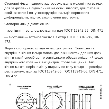
Стопорні кільця широко застосовуються в механічних вузлах
для закріплення підшипників на осях і півосях, для фіксації
осей, важелів і тяг, у конструкціях пальців поршневих,
диференціалів, під час закріплення шестернів.
Стопорні кільця діляться на:
– зовнішні — встановлюється на вал ГОСТ 13942-86, DIN 471
— внутрішні — встановлюється в отвір ГОСТ 13943-86, DIN
472.
Форма стопорного кільця — ексцентрична. Зовнішня та
внутрішня кільця кільця мають два різні центри для цих двох
кіл, і в такий спосіб центр зовнішнього обводу зміщений щодо
внутрішнього кола — є ексцентрик, тобто зміщення. Такі
кільця мають нерівномірну ширину по колу кільця — розміри
регламентуються за ГОСТ13942-86, ГОСТ13943-86, DIN 471,
DIN 472.