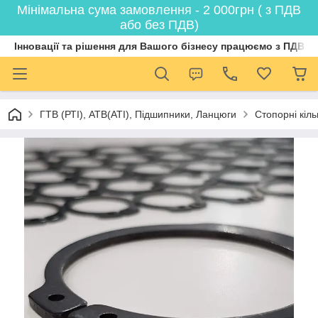
Мінімальна сума замовлення - 2 000грн ( з ПДВ
або без ПДВ)
Інновації та рішення для Вашого бізнесу працюємо з ПДВ
ГТВ (РТI), АТВ(АТI), Пiдшипники, Ланцюги
Стопорні кіл