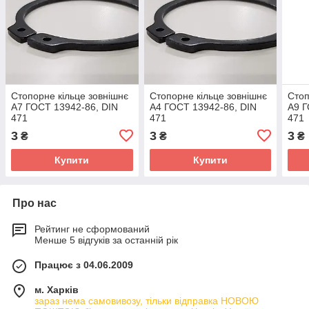
Стопорне кільце зовнішнє
Стопорне кільце зовнішнє
Стоп
А7 ГОСТ 13942-86, DIN
А4 ГОСТ 13942-86, DIN
А9 Г
471
471
471
3
3
3
₴
₴
₴
Купити
Купити
Про нас
Рейтинг не сформований
Менше 5 відгуків за останній рік
Працює з 04.06.2009
м. Харків
зараз нема самовивозу, тільки відправка НОВОЮ