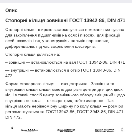
Опис
Стопорні кільця зовнішні ГОСТ 13942-86, DIN 471
Стопорні кільця широко застосовуються в механічних вузлах
для закріплення підшипників на осях і півосях, для фіксації
осей, важелів і тяг, у конструкціях пальців поршневих,
диференціалів, під час закріплення шестернів.
Стопорні кільця діляться на:
– зовнішні — встановлюється на вал ГОСТ 13942-86, DIN 471
— внутрішні — встановлюється в отвір ГОСТ 13943-86, DIN
472.
Форма стопорного кільця — ексцентрична. Зовнішня та
внутрішня кільця кільця мають два різні центри для цих двох
кіл, і в такий спосіб центр зовнішнього обводу зміщений щодо
внутрішнього кола — є ексцентрик, тобто зміщення. Такі
кільця мають нерівномірну ширину по колу кільця — розміри
регламентуються за ГОСТ13942-86, ГОСТ13943-86, DIN 471,
DIN 472.