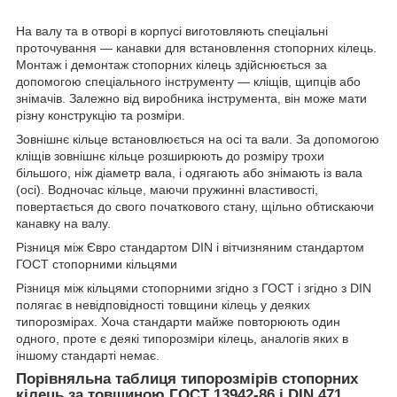
На валу та в отворі в корпусі виготовляють спеціальні
проточування — канавки для встановлення стопорних кілець.
Монтаж і демонтаж стопорних кілець здійснюється за
допомогою спеціального інструменту — кліщів, щипців або
знімачів. Залежно від виробника інструмента, він може мати
різну конструкцію та розміри.
Зовнішнє кільце встановлюється на осі та вали. За допомогою
кліщів зовнішнє кільце розширюють до розміру трохи
більшого, ніж діаметр вала, і одягають або знімають із вала
(осі). Водночас кільце, маючи пружинні властивості,
повертається до свого початкового стану, щільно обтискаючи
канавку на валу.
Різниця між Євро стандартом DIN і вітчизняним стандартом
ГОСТ стопорними кільцями
Різниця між кільцями стопорними згідно з ГОСТ і згідно з DIN
полягає в невідповідності товщини кілець у деяких
типорозмірах. Хоча стандарти майже повторюють один
одного, проте є деякі типорозміри кілець, аналогів яких в
іншому стандарті немає.
Порівняльна таблиця типорозмірів стопорних
кілець за товщиною ГОСТ 13942-86 і DIN 471