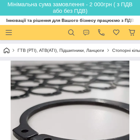
Мінімальна сума замовлення - 2 000грн ( з ПДВ
або без ПДВ)
Інновації та рішення для Вашого бізнесу працюємо з ПДВ
ГТВ (РТI), АТВ(АТI), Пiдшипники, Ланцюги
Стопорні кіл