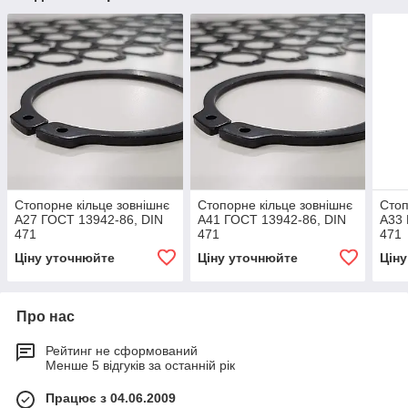
Стопорне кільце зовнішнє
Стопорне кільце зовнішнє
Стоп
А27 ГОСТ 13942-86, DIN
А41 ГОСТ 13942-86, DIN
А33 
471
471
471
Ціну уточнюйте
Ціну уточнюйте
Цін
Про нас
Рейтинг не сформований
Менше 5 відгуків за останній рік
Працює з 04.06.2009