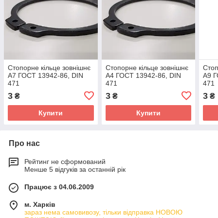
Стопорне кільце зовнішнє
Стопорне кільце зовнішнє
Стоп
А7 ГОСТ 13942-86, DIN
А4 ГОСТ 13942-86, DIN
А9 Г
471
471
471
3
3
3
₴
₴
₴
Купити
Купити
Про нас
Рейтинг не сформований
Менше 5 відгуків за останній рік
Працює з 04.06.2009
м. Харків
зараз нема самовивозу, тільки відправка НОВОЮ