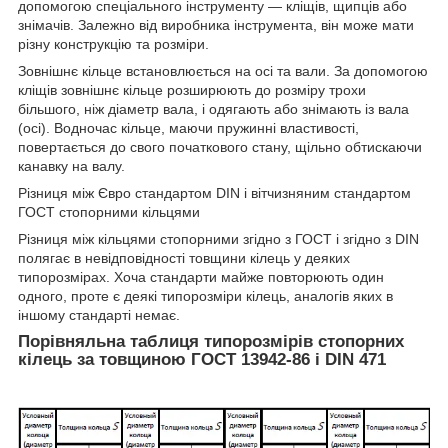
допомогою спеціального інструменту — кліщів, щипців або
знімачів. Залежно від виробника інструмента, він може мати
різну конструкцію та розміри.
Зовнішнє кільце встановлюється на осі та вали. За допомогою
кліщів зовнішнє кільце розширюють до розміру трохи
більшого, ніж діаметр вала, і одягають або знімають із вала
(осі). Водночас кільце, маючи пружинні властивості,
повертається до свого початкового стану, щільно обтискаючи
канавку на валу.
Різниця між Євро стандартом DIN і вітчизняним стандартом
ГОСТ стопорними кільцями
Різниця між кільцями стопорними згідно з ГОСТ і згідно з DIN
полягає в невідповідності товщини кілець у деяких
типорозмірах. Хоча стандарти майже повторюють один
одного, проте є деякі типорозміри кілець, аналогів яких в
іншому стандарті немає.
Порівняльна таблиця типорозмірів стопорних
кілець за товщиною ГОСТ 13942-86 і DIN 471