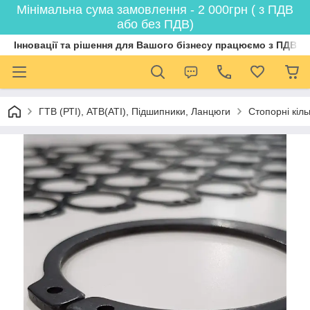
Мінімальна сума замовлення - 2 000грн ( з ПДВ
або без ПДВ)
Інновації та рішення для Вашого бізнесу працюємо з ПДВ
ГТВ (РТI), АТВ(АТI), Пiдшипники, Ланцюги
Стопорні кіл