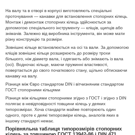
На валу та в отворі в корпусі виготовляють спеціальні
проточування — канавки для встановлення стопорних кілець.
Монтаж і демонтаж стопорних кілець здійснюється за
допомогою спеціального інструменту — кліщів, щипців або
знімачів. Залежно від виробника інструмента, він може мати
різну конструкцію та розміри.
Зовнішнє кільце встановлюється на осі та вали. За допомогою
кліщів зовнішнє кільце розширюють до розміру трохи
більшого, ніж діаметр вала, і одягають або знімають із вала
(осі). Водночас кільце, маючи пружинні властивості,
повертається до свого початкового стану, щільно обтискаючи
канавку на валу.
Різниця між Євро стандартом DIN і вітчизняним стандартом
ГОСТ стопорними кільцями
Різниця між кільцями стопорними згідно з ГОСТ і згідно з DIN
полягає в невідповідності товщини кілець у деяких
типорозмірах. Хоча стандарти майже повторюють один
одного, проте є деякі типорозміри кілець, аналогів яких в
іншому стандарті немає.
Порівняльна таблиця типорозмірів стопорних
кілець за товщиною ГОСТ 13942-86 і DIN 471