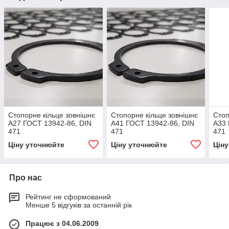
Стопорне кільце зовнішнє
Стопорне кільце зовнішнє
Стоп
А27 ГОСТ 13942-86, DIN
А41 ГОСТ 13942-86, DIN
А33 
471
471
471
Ціну уточнюйте
Ціну уточнюйте
Цін
Про нас
Рейтинг не сформований
Менше 5 відгуків за останній рік
Працює з 04.06.2009