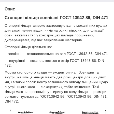
Опис
Стопорні кільця зовнішні ГОСТ 13942-86, DIN 471
Стопорні кільця широко застосовуються в механічних вузлах
для закріплення підшипників на осях і півосях, для фіксації
осей, важелів і тяг, у конструкціях пальців поршневих,
диференціалів, під час закріплення шестернів.
Стопорні кільця діляться на:
– зовнішні — встановлюється на вал ГОСТ 13942-86, DIN 471
— внутрішні — встановлюється в отвір ГОСТ 13943-86, DIN
472.
Форма стопорного кільця — ексцентрична. Зовнішня та
внутрішня кільця кільця мають два різні центри для цих двох
кіл, і в такий спосіб центр зовнішнього обводу зміщений щодо
внутрішнього кола — є ексцентрик, тобто зміщення. Такі
кільця мають нерівномірну ширину по колу кільця — розміри
регламентуються за ГОСТ13942-86, ГОСТ13943-86, DIN 471,
DIN 472.