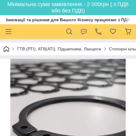
Мінімальна сума замовлення - 2 000грн ( з ПДВ
або без ПДВ)
Інновації та рішення для Вашого бізнесу працюємо з ПДВ
ГТВ (РТI), АТВ(АТI), Пiдшипники, Ланцюги
Стопорні кіл