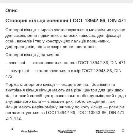
Опис
Стопорні кільця зовнішні ГОСТ 13942-86, DIN 471
Стопорні кільця широко застосовуються в механічних вузлах
для закріплення підшипників на осях і півосях, для фіксації
осей, важелів і тяг, у конструкціях пальців поршневих,
диференціалів, під час закріплення шестернів.
Стопорні кільця діляться на:
– зовнішні — встановлюється на вал ГОСТ 13942-86, DIN 471
— внутрішні — встановлюється в отвір ГОСТ 13943-86, DIN
472.
Форма стопорного кільця — ексцентрична. Зовнішня та
внутрішня кільця кільця мають два різні центри для цих двох
кіл, і в такий спосіб центр зовнішнього обводу зміщений щодо
внутрішнього кола — є ексцентрик, тобто зміщення. Такі
кільця мають нерівномірну ширину по колу кільця — розміри
регламентуються за ГОСТ13942-86, ГОСТ13943-86, DIN 471,
DIN 472.