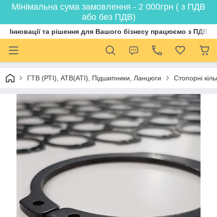
Мінімальна сума замовлення - 2 000грн ( з ПДВ
або без ПДВ)
Інновації та рішення для Вашого бізнесу працюємо з ПДВ
ГТВ (РТI), АТВ(АТI), Пiдшипники, Ланцюги
Стопорні кіл