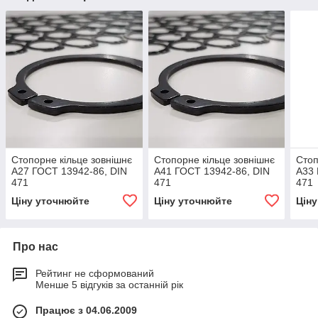
Стопорне кільце зовнішнє
Стопорне кільце зовнішнє
Стоп
А27 ГОСТ 13942-86, DIN
А41 ГОСТ 13942-86, DIN
А33 
471
471
471
Ціну уточнюйте
Ціну уточнюйте
Цін
Про нас
Рейтинг не сформований
Менше 5 відгуків за останній рік
Працює з 04.06.2009