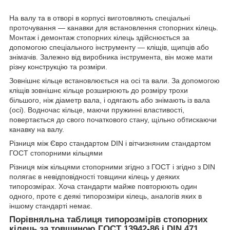
На валу та в отворі в корпусі виготовляють спеціальні
проточування — канавки для встановлення стопорних кілець.
Монтаж і демонтаж стопорних кілець здійснюється за
допомогою спеціального інструменту — кліщів, щипців або
знімачів. Залежно від виробника інструмента, він може мати
різну конструкцію та розміри.
Зовнішнє кільце встановлюється на осі та вали. За допомогою
кліщів зовнішнє кільце розширюють до розміру трохи
більшого, ніж діаметр вала, і одягають або знімають із вала
(осі). Водночас кільце, маючи пружинні властивості,
повертається до свого початкового стану, щільно обтискаючи
канавку на валу.
Різниця між Євро стандартом DIN і вітчизняним стандартом
ГОСТ стопорними кільцями
Різниця між кільцями стопорними згідно з ГОСТ і згідно з DIN
полягає в невідповідності товщини кілець у деяких
типорозмірах. Хоча стандарти майже повторюють один
одного, проте є деякі типорозміри кілець, аналогів яких в
іншому стандарті немає.
Порівняльна таблиця типорозмірів стопорних
кілець за товщиною ГОСТ 13942-86 і DIN 471