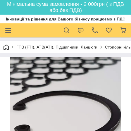
Мінімальна сума замовлення - 2 000грн ( з ПДВ
або без ПДВ)
Інновації та рішення для Вашого бізнесу працюємо з ПДВ
ГТВ (РТI), АТВ(АТI), Пiдшипники, Ланцюги
Стопорні кіл