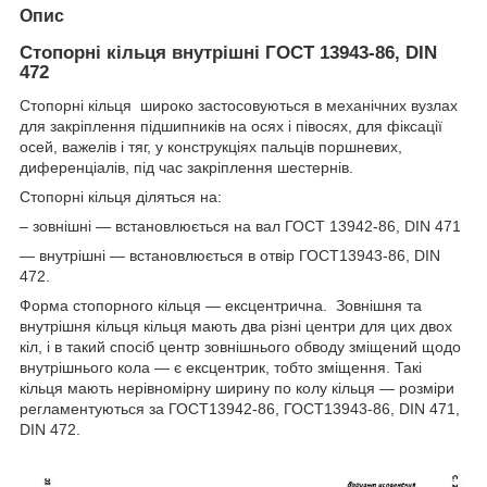
Опис
Стопорні кільця внутрішні ГОСТ 13943-86, DIN
472
Стопорні кільця широко застосовуються в механічних вузлах
для закріплення підшипників на осях і півосях, для фіксації
осей, важелів і тяг, у конструкціях пальців поршневих,
диференціалів, під час закріплення шестернів.
Стопорні кільця діляться на:
– зовнішні — встановлюється на вал ГОСТ 13942-86, DIN 471
— внутрішні — встановлюється в отвір ГОСТ13943-86, DIN
472.
Форма стопорного кільця — ексцентрична. Зовнішня та
внутрішня кільця кільця мають два різні центри для цих двох
кіл, і в такий спосіб центр зовнішнього обводу зміщений щодо
внутрішнього кола — є ексцентрик, тобто зміщення. Такі
кільця мають нерівномірну ширину по колу кільця — розміри
регламентуються за ГОСТ13942-86, ГОСТ13943-86, DIN 471,
DIN 472.