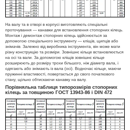
На валу та в отворі в корпусі виготовляють спеціальні
проточування — канавки для встановлення стопорних кілець.
Монтаж і демонтаж стопорних кілець здійснюється за
допомогою спеціального інструменту — кліщів, щипців або
знімачів. Залежно від виробника інструмента, він може мати
різну конструкцію та розміри. Зовнішнє кільце встановлюється
на осі та вали. За допомогою кліщів зовнішнє кільце
розширюють до розміру трохи більшого, ніж діаметр вала, і
одягають або знімають із вала (осі). Водночас кільце, маючи
пружинні властивості, повертається до свого початкового
стану, щільно обтискаючи канавку на валу.
Порівняльна таблиця типорозмірів стопорних
кілець за товщиною ГОСТ 13943-86 і DIN 472