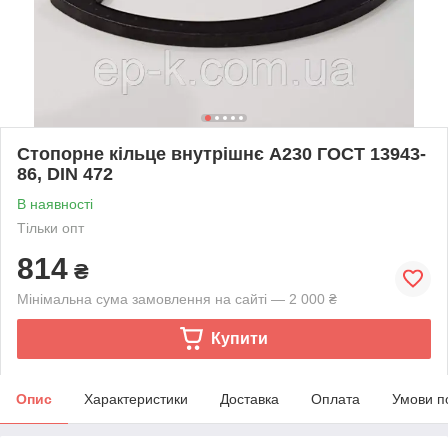
Стопорне кільце внутрішнє А230 ГОСТ 13943-
86, DIN 472
В наявності
Тільки опт
814
₴
Мінімальна сума замовлення на сайті — 2 000 ₴
Купити
Опис
Характеристики
Доставка
Оплата
Умови п