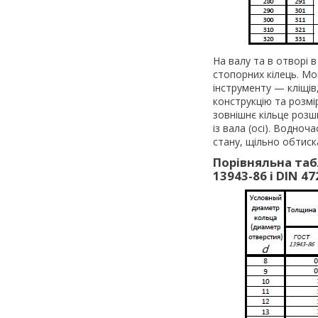
На валу та в отворі 
стопорних кілець. М
інструменту — кліщів
конструкцію та розмі
зовнішнє кільце розш
із вала (осі). Водно
стану, щільно обтиск
Порівняльна таб
13943-86 і DIN 47