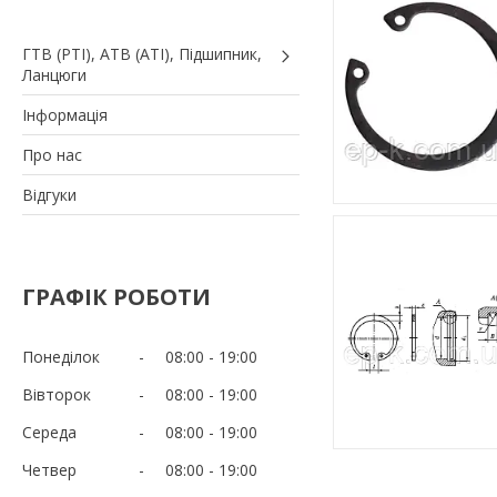
ГТВ (РТI), АТВ (АТI), Пiдшипник,
Ланцюги
Iнформація
Про нас
Вiдгуки
ГРАФІК РОБОТИ
Понеділок
08:00
19:00
Вівторок
08:00
19:00
Середа
08:00
19:00
Четвер
08:00
19:00