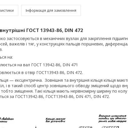
ристики
Інформація для замовлення
внутрішні ГОСТ 13943-86, DIN 472
ко застосовуються в механічних вузлах для закріплення підшипни
 осей, важелів і тяг, у конструкціях пальців поршневих, диференціал
в.
ься на:
люється на вал ГОСТ 13942-86, DIN 471
овлюється в отвір ГОСТ13943-86, DIN 472.
ьця — ексцентрична. Зовнішня та внутрішня кільця кільця мають
кіл, і в такий спосіб центр зовнішнього обводу зміщений щодо в
 тобто зміщення. Такі кільця мають нерівномірну ширину по колу
ься за ГОСТ13942-86, ГОСТ13943-86, DIN 471, DIN 472.