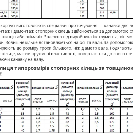
в корпусі виготовляють спеціальні проточування — канавки для 
онтаж і демонтаж стопорних кілець здійснюється за допомогою с
, щипців або знімачів. Залежно від виробника інструмента, він мо
ри. Зовнішнє кільце встановлюється на осі та вали. За допомогою
ирюють до розміру трохи більшого, ніж діаметр вала, і одягають
час кільце, маючи пружинні властивості, повертається до свого п
аючи канавку на валу.
лиця типорозмірів стопорних кілець за товщино
2