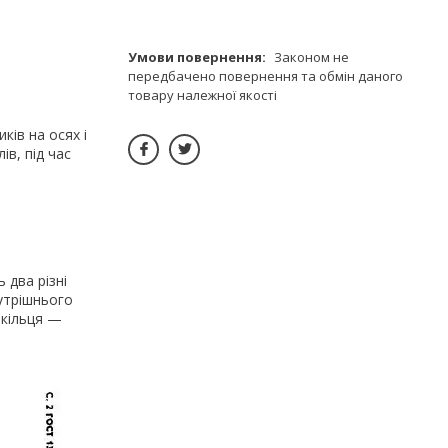
Законом не
передбачено повернення та обмін даного
товару належної якості
ків на осях і
ів, під час
 два різні
нутрішнього
 кільця —