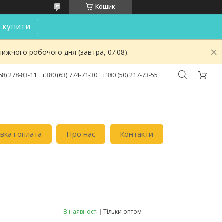
Кошик
к купити
ижчого робочого дня (завтра, 07.08).
68) 278-83-11
+380 (63) 774-71-30
+380 (50) 217-73-55
вка i оплата
Про нас
Контакти
В наявності
Тільки оптом