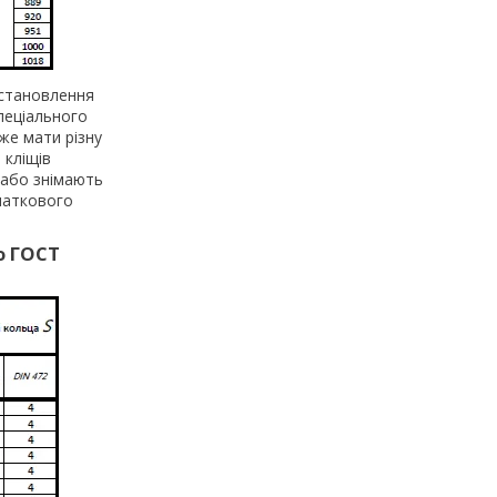
встановлення
пеціального
же мати різну
 кліщів
 або знімають
очаткового
ю ГОСТ