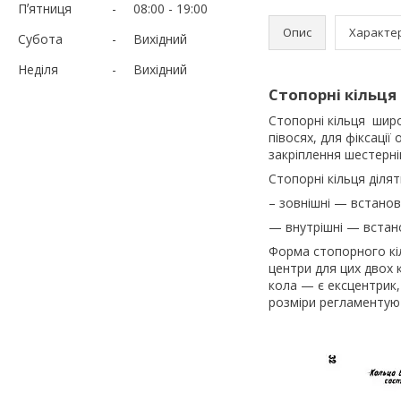
Пʼятниця
08:00
19:00
Опис
Характе
Субота
Вихідний
Неділя
Вихідний
Стопорні кільця 
Стопорні кільця широ
півосях, для фіксації
закріплення шестерні
Стопорні кільця ділят
– зовнішні — встанов
— внутрішні — встан
Форма стопорного кіл
центри для цих двох 
кола — є ексцентрик,
розміри регламентуют