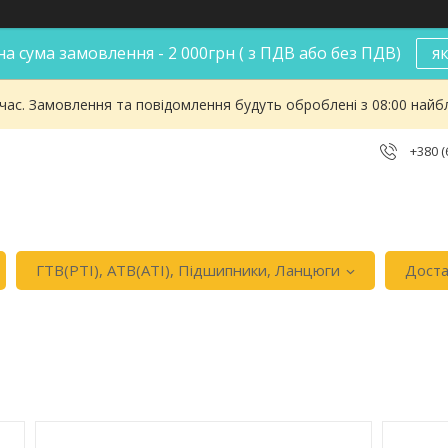
а сума замовлення - 2 000грн ( з ПДВ або без ПДВ)
я
 час. Замовлення та повідомлення будуть оброблені з 08:00 найбл
+380 (
ГТВ(РТI), АТВ(АТI), Пiдшипники, Ланцюги
Доста