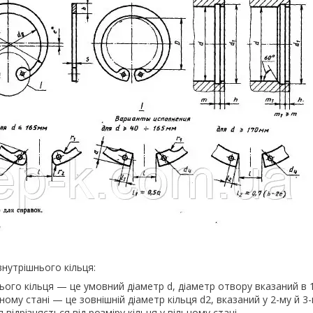
внутрішнього кільця:
ого кільця — це умовний діаметр d, діаметр отвору вказаний в 
ьному стані — це зовнішній діаметр кільця d2, вказаний у 2-му й 3
 відрізняється від розміру кільця у вільному стані.