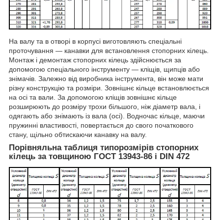
На валу та в отворі в корпусі виготовляють спеціальні
проточування — канавки для встановлення стопорних кілець.
Монтаж і демонтаж стопорних кілець здійснюється за
допомогою спеціального інструменту — кліщів, щипців або
знімачів. Залежно від виробника інструмента, він може мати
різну конструкцію та розміри. Зовнішнє кільце встановлюється
на осі та вали. За допомогою кліщів зовнішнє кільце
розширюють до розміру трохи більшого, ніж діаметр вала, і
одягають або знімають із вала (осі). Водночас кільце, маючи
пружинні властивості, повертається до свого початкового
стану, щільно обтискаючи канавку на валу.
Порівняльна таблиця типорозмірів стопорних
кілець за товщиною ГОСТ 13943-86 і DIN 472