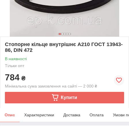
Стопорне кільце внутрішнє А210 ГОСТ 13943-
86, DIN 472
В наявності
Тільки опт
784
₴
Мінімальна сума замовлення на сайті — 2 000 ₴
Купити
Опис
Характеристики
Доставка
Оплата
Умови п