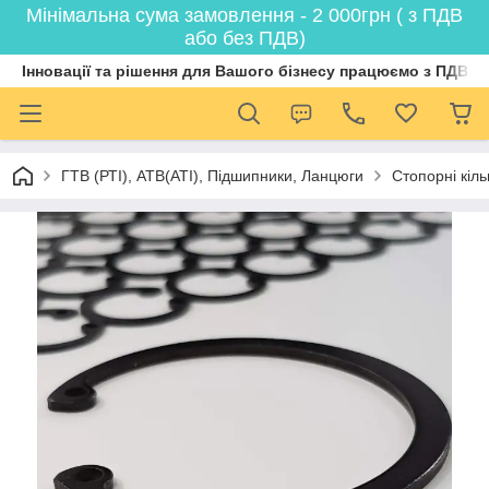
Мінімальна сума замовлення - 2 000грн ( з ПДВ
або без ПДВ)
Інновації та рішення для Вашого бізнесу працюємо з ПДВ
ГТВ (РТI), АТВ(АТI), Пiдшипники, Ланцюги
Стопорні кіл