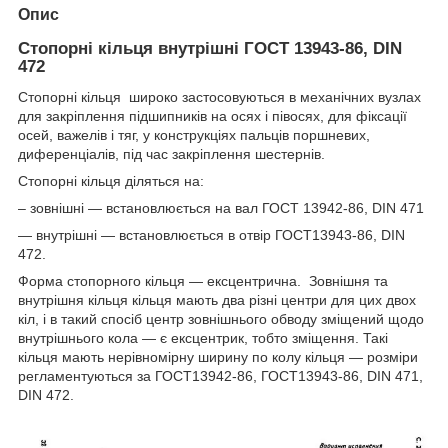
Опис
Стопорні кільця внутрішні ГОСТ 13943-86, DIN
472
Стопорні кільця широко застосовуються в механічних вузлах
для закріплення підшипників на осях і півосях, для фіксації
осей, важелів і тяг, у конструкціях пальців поршневих,
диференціалів, під час закріплення шестернів.
Стопорні кільця діляться на:
– зовнішні — встановлюється на вал ГОСТ 13942-86, DIN 471
— внутрішні — встановлюється в отвір ГОСТ13943-86, DIN
472.
Форма стопорного кільця — ексцентрична. Зовнішня та
внутрішня кільця кільця мають два різні центри для цих двох
кіл, і в такий спосіб центр зовнішнього обводу зміщений щодо
внутрішнього кола — є ексцентрик, тобто зміщення. Такі
кільця мають нерівномірну ширину по колу кільця — розміри
регламентуються за ГОСТ13942-86, ГОСТ13943-86, DIN 471,
DIN 472.