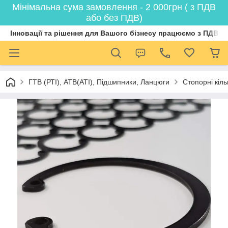
Мінімальна сума замовлення - 2 000грн ( з ПДВ
або без ПДВ)
Інновації та рішення для Вашого бізнесу працюємо з ПДВ
ГТВ (РТI), АТВ(АТI), Пiдшипники, Ланцюги
Стопорні кіл