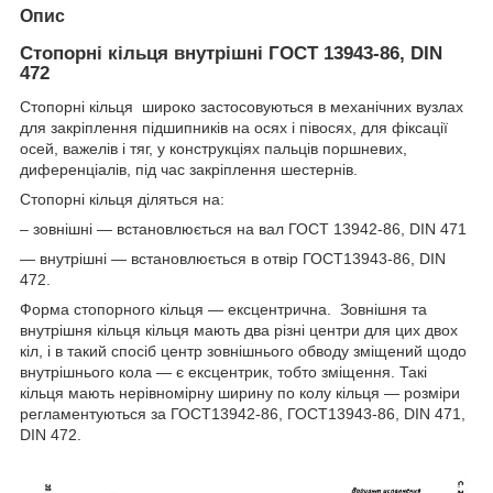
Опис
Стопорні кільця внутрішні ГОСТ 13943-86, DIN
472
Стопорні кільця широко застосовуються в механічних вузлах
для закріплення підшипників на осях і півосях, для фіксації
осей, важелів і тяг, у конструкціях пальців поршневих,
диференціалів, під час закріплення шестернів.
Стопорні кільця діляться на:
– зовнішні — встановлюється на вал ГОСТ 13942-86, DIN 471
— внутрішні — встановлюється в отвір ГОСТ13943-86, DIN
472.
Форма стопорного кільця — ексцентрична. Зовнішня та
внутрішня кільця кільця мають два різні центри для цих двох
кіл, і в такий спосіб центр зовнішнього обводу зміщений щодо
внутрішнього кола — є ексцентрик, тобто зміщення. Такі
кільця мають нерівномірну ширину по колу кільця — розміри
регламентуються за ГОСТ13942-86, ГОСТ13943-86, DIN 471,
DIN 472.