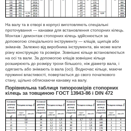
На валу та в отворі в корпусі виготовляють спеціальні
проточування — канавки для встановлення стопорних кілець.
Монтаж і демонтаж стопорних кілець здійснюється за
допомогою спеціального інструменту — кліщів, щипців або
знімачів. Залежно від виробника інструмента, він може мати
різну конструкцію та розміри. Зовнішнє кільце встановлюється
на осі та вали. За допомогою кліщів зовнішнє кільце
розширюють до розміру трохи більшого, ніж діаметр вала, і
одягають або знімають із вала (осі). Водночас кільце, маючи
пружинні властивості, повертається до свого початкового
стану, щільно обтискаючи канавку на валу.
Порівняльна таблиця типорозмірів стопорних
кілець за товщиною ГОСТ 13943-86 і DIN 472