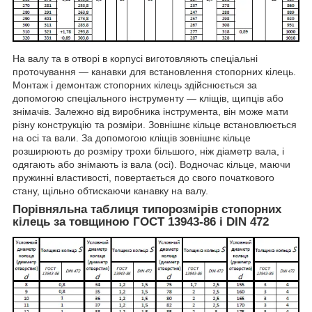
На валу та в отворі в корпусі виготовляють спеціальні
проточування — канавки для встановлення стопорних кілець.
Монтаж і демонтаж стопорних кілець здійснюється за
допомогою спеціального інструменту — кліщів, щипців або
знімачів. Залежно від виробника інструмента, він може мати
різну конструкцію та розміри. Зовнішнє кільце встановлюється
на осі та вали. За допомогою кліщів зовнішнє кільце
розширюють до розміру трохи більшого, ніж діаметр вала, і
одягають або знімають із вала (осі). Водночас кільце, маючи
пружинні властивості, повертається до свого початкового
стану, щільно обтискаючи канавку на валу.
Порівняльна таблиця типорозмірів стопорних
кілець за товщиною ГОСТ 13943-86 і DIN 472