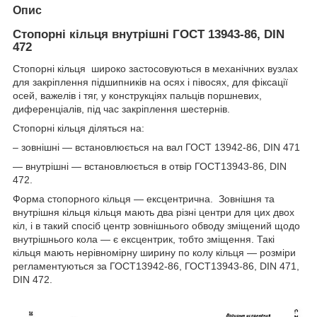
Опис
Стопорні кільця внутрішні ГОСТ 13943-86, DIN
472
Стопорні кільця широко застосовуються в механічних вузлах
для закріплення підшипників на осях і півосях, для фіксації
осей, важелів і тяг, у конструкціях пальців поршневих,
диференціалів, під час закріплення шестернів.
Стопорні кільця діляться на:
– зовнішні — встановлюється на вал ГОСТ 13942-86, DIN 471
— внутрішні — встановлюється в отвір ГОСТ13943-86, DIN
472.
Форма стопорного кільця — ексцентрична. Зовнішня та
внутрішня кільця кільця мають два різні центри для цих двох
кіл, і в такий спосіб центр зовнішнього обводу зміщений щодо
внутрішнього кола — є ексцентрик, тобто зміщення. Такі
кільця мають нерівномірну ширину по колу кільця — розміри
регламентуються за ГОСТ13942-86, ГОСТ13943-86, DIN 471,
DIN 472.