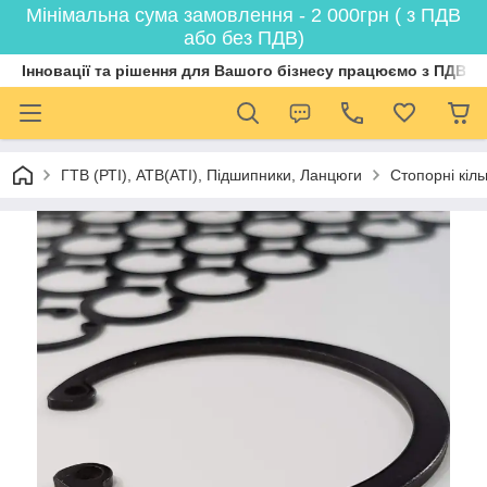
Мінімальна сума замовлення - 2 000грн ( з ПДВ
або без ПДВ)
Інновації та рішення для Вашого бізнесу працюємо з ПДВ
ГТВ (РТI), АТВ(АТI), Пiдшипники, Ланцюги
Стопорні кіл