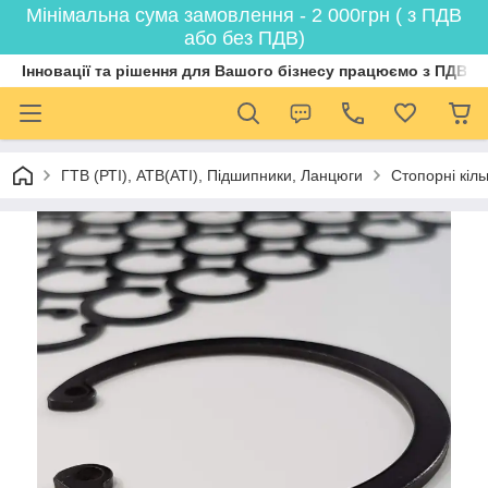
Мінімальна сума замовлення - 2 000грн ( з ПДВ
або без ПДВ)
Інновації та рішення для Вашого бізнесу працюємо з ПДВ
ГТВ (РТI), АТВ(АТI), Пiдшипники, Ланцюги
Стопорні кіл