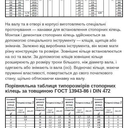
На валу та в отворі в корпусі виготовляють спеціальні
проточування — канавки для встановлення стопорних кілець.
Монтаж і демонтаж стопорних кілець здійснюється за
допомогою спеціального інструменту — кліщів, щипців або
знімачів. Залежно від виробника інструмента, він може мати
різну конструкцію та розміри. Зовнішнє кільце встановлюється
на осі та вали. За допомогою кліщів зовнішнє кільце
розширюють до розміру трохи більшого, ніж діаметр вала, і
одягають або знімають із вала (осі). Водночас кільце, маючи
пружинні властивості, повертається до свого початкового
стану, щільно обтискаючи канавку на валу.
Порівняльна таблиця типорозмірів стопорних
кілець за товщиною ГОСТ 13943-86 і DIN 472