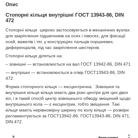
Опис
Стопорні кільця внутрішні ГОСТ 13943-86, DIN
472
Стопорні кільця широко застосовуються в механічних вузлах
для закріплення підшипників на осях і півосях, для фіксації
осей, важелів і тяг, у конструкціях пальців поршневих,
диференціалів, під час закріплення шестернів.
Стопорні кільця діляться на:
– зовнішні — встановлюється на вал ГОСТ 13942-86, DIN 471
— внутрішні — встановлюється в отвір ГОСТ13943-86, DIN
472.
Форма стопорного кільця — ексцентрична. Зовнішня та
внутрішня кільця кільця мають два різні центри для цих двох
кіл, і в такий спосіб центр зовнішнього обводу зміщений щодо
внутрішнього кола — є ексцентрик, тобто зміщення. Такі
кільця мають нерівномірну ширину по колу кільця — розміри
регламентуються за ГОСТ13942-86, ГОСТ13943-86, DIN 471,
DIN 472.