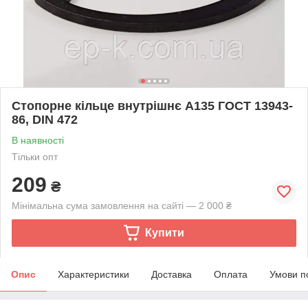
Стопорне кільце внутрішнє А135 ГОСТ 13943-
86, DIN 472
В наявності
Тільки опт
209
₴
Мінімальна сума замовлення на сайті — 2 000 ₴
Купити
Опис
Характеристики
Доставка
Оплата
Умови п