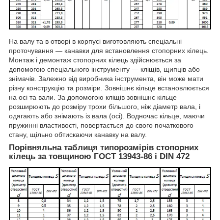
На валу та в отворі в корпусі виготовляють спеціальні
проточування — канавки для встановлення стопорних кілець.
Монтаж і демонтаж стопорних кілець здійснюється за
допомогою спеціального інструменту — кліщів, щипців або
знімачів. Залежно від виробника інструмента, він може мати
різну конструкцію та розміри. Зовнішнє кільце встановлюється
на осі та вали. За допомогою кліщів зовнішнє кільце
розширюють до розміру трохи більшого, ніж діаметр вала, і
одягають або знімають із вала (осі). Водночас кільце, маючи
пружинні властивості, повертається до свого початкового
стану, щільно обтискаючи канавку на валу.
Порівняльна таблиця типорозмірів стопорних
кілець за товщиною ГОСТ 13943-86 і DIN 472