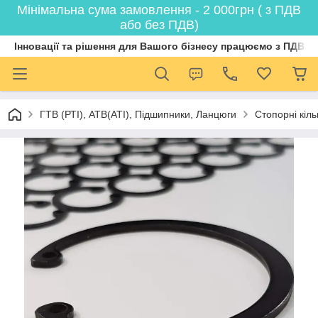
Мінімальна сума замовлення - 2 000грн ( з ПДВ
або без ПДВ)
Інновації та рішення для Вашого бізнесу працюємо з ПДВ
ГТВ (РТI), АТВ(АТI), Пiдшипники, Ланцюги
Стопорні кіл