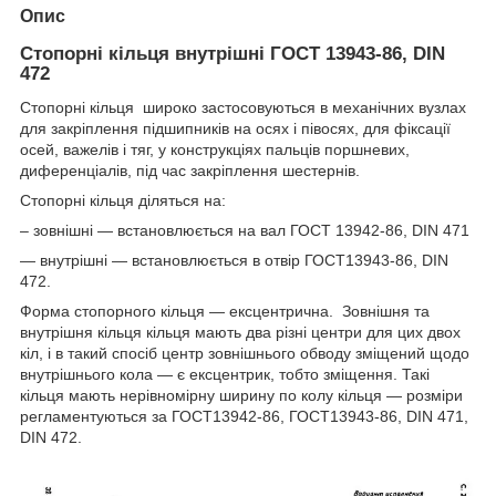
Опис
Стопорні кільця внутрішні ГОСТ 13943-86, DIN
472
Стопорні кільця широко застосовуються в механічних вузлах
для закріплення підшипників на осях і півосях, для фіксації
осей, важелів і тяг, у конструкціях пальців поршневих,
диференціалів, під час закріплення шестернів.
Стопорні кільця діляться на:
– зовнішні — встановлюється на вал ГОСТ 13942-86, DIN 471
— внутрішні — встановлюється в отвір ГОСТ13943-86, DIN
472.
Форма стопорного кільця — ексцентрична. Зовнішня та
внутрішня кільця кільця мають два різні центри для цих двох
кіл, і в такий спосіб центр зовнішнього обводу зміщений щодо
внутрішнього кола — є ексцентрик, тобто зміщення. Такі
кільця мають нерівномірну ширину по колу кільця — розміри
регламентуються за ГОСТ13942-86, ГОСТ13943-86, DIN 471,
DIN 472.