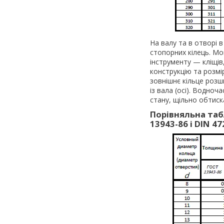
На валу та в отворі 
стопорних кілець. М
інструменту — кліщів
конструкцію та розмі
зовнішнє кільце розш
із вала (осі). Водно
стану, щільно обтиск
Порівняльна таб
13943-86 і DIN 47