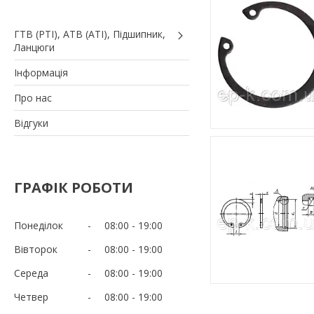
ГТВ (РТI), АТВ (АТI), Пiдшипник,
Ланцюги
Iнформація
Про нас
Вiдгуки
ГРАФІК РОБОТИ
Понеділок
08:00
19:00
Вівторок
08:00
19:00
Середа
08:00
19:00
Четвер
08:00
19:00