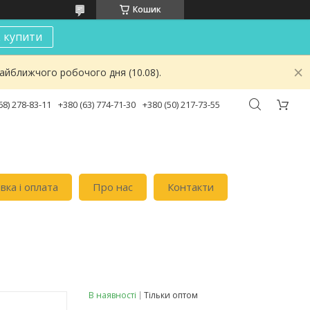
Кошик
к купити
найближчого робочого дня (10.08).
68) 278-83-11
+380 (63) 774-71-30
+380 (50) 217-73-55
вка i оплата
Про нас
Контакти
В наявності
Тільки оптом