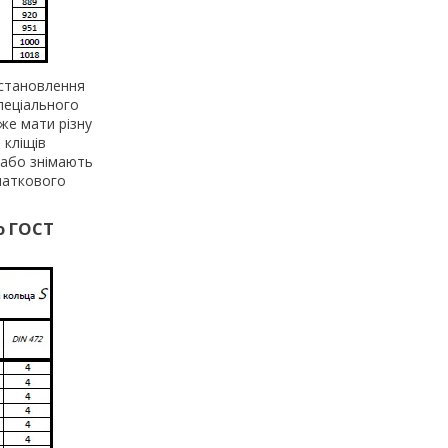
встановлення
пеціального
же мати різну
 кліщів
 або знімають
очаткового
ю ГОСТ