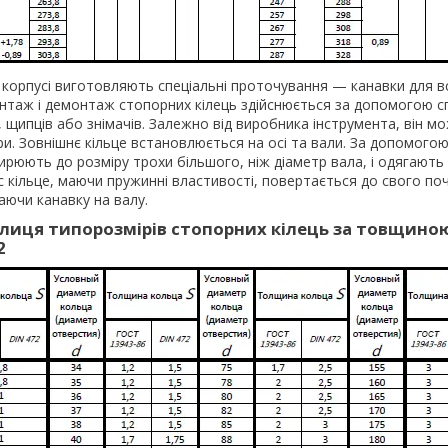
в корпусі виготовляють спеціальні проточування — канавки для 
онтаж і демонтаж стопорних кілець здійснюється за допомогою с
, щипців або знімачів. Залежно від виробника інструмента, він мо
ри. Зовнішнє кільце встановлюється на осі та вали. За допомогою
ирюють до розміру трохи більшого, ніж діаметр вала, і одягають
час кільце, маючи пружинні властивості, повертається до свого п
аючи канавку на валу.
лиця типорозмірів стопорних кілець за товщино
2