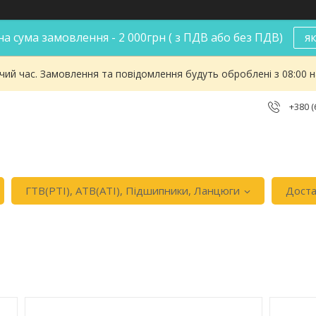
а сума замовлення - 2 000грн ( з ПДВ або без ПДВ)
я
чий час. Замовлення та повідомлення будуть оброблені з 08:00 
+380 (
ГТВ(РТI), АТВ(АТI), Пiдшипники, Ланцюги
Доста