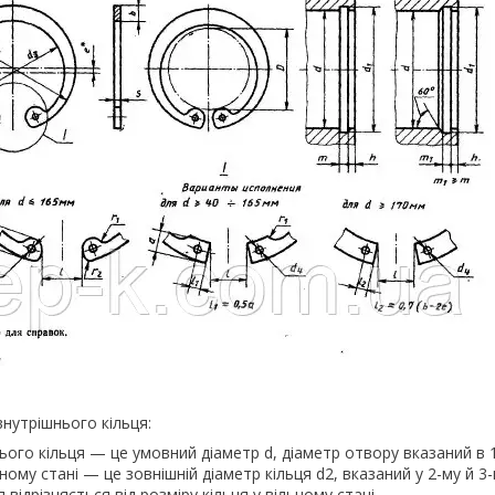
внутрішнього кільця:
ого кільця — це умовний діаметр d, діаметр отвору вказаний в 
ьному стані — це зовнішній діаметр кільця d2, вказаний у 2-му й 3
 відрізняється від розміру кільця у вільному стані.