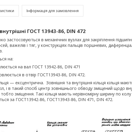
ристики
Інформація для замовлення
внутрішні ГОСТ 13943-86, DIN 472
ко застосовуються в механічних вузлах для закріплення підшипни
 осей, важелів і тяг, у конструкціях пальців поршневих, диференціал
в.
ься на:
люється на вал ГОСТ 13942-86, DIN 471
овлюється в отвір ГОСТ13943-86, DIN 472.
ьця — ексцентрична. Зовнішня та внутрішня кільця кільця мають
кіл, і в такий спосіб центр зовнішнього обводу зміщений щодо в
 тобто зміщення. Такі кільця мають нерівномірну ширину по колу
ься за ГОСТ13942-86, ГОСТ13943-86, DIN 471, DIN 472.