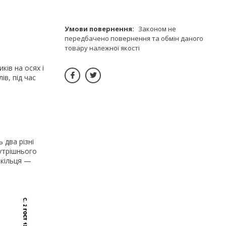
Законом не
передбачено повернення та обмін даного
товару належної якості
ків на осях і
ів, під час
 два різні
нутрішнього
 кільця —