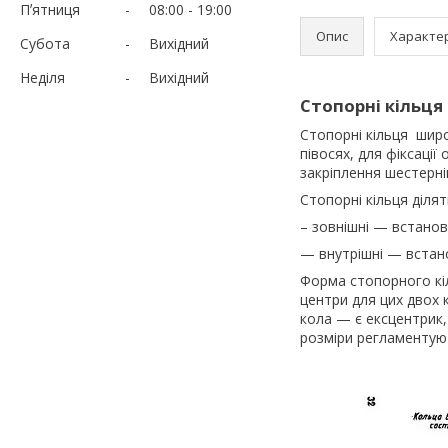
Пʼятниця
08:00
19:00
Опис
Характе
Субота
Вихідний
Неділя
Вихідний
Стопорні кільця 
Стопорні кільця широ
півосях, для фіксації
закріплення шестерні
Стопорні кільця ділят
– зовнішні — встанов
— внутрішні — встан
Форма стопорного кіл
центри для цих двох 
кола — є ексцентрик,
розміри регламентуют