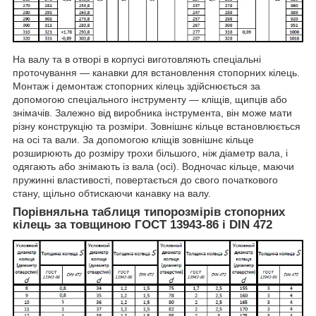
На валу та в отворі в корпусі виготовляють спеціальні
проточування — канавки для встановлення стопорних кілець.
Монтаж і демонтаж стопорних кілець здійснюється за
допомогою спеціального інструменту — кліщів, щипців або
знімачів. Залежно від виробника інструмента, він може мати
різну конструкцію та розміри. Зовнішнє кільце встановлюється
на осі та вали. За допомогою кліщів зовнішнє кільце
розширюють до розміру трохи більшого, ніж діаметр вала, і
одягають або знімають із вала (осі). Водночас кільце, маючи
пружинні властивості, повертається до свого початкового
стану, щільно обтискаючи канавку на валу.
Порівняльна таблиця типорозмірів стопорних
кілець за товщиною ГОСТ 13943-86 і DIN 472