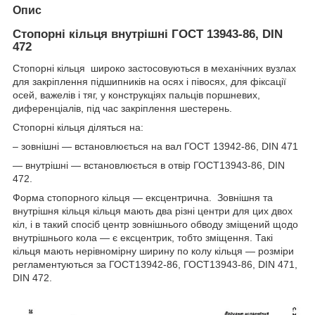
Опис
Стопорні кільця внутрішні ГОСТ 13943-86, DIN
472
Стопорні кільця широко застосовуються в механічних вузлах
для закріплення підшипників на осях і півосях, для фіксації
осей, важелів і тяг, у конструкціях пальців поршневих,
диференціалів, під час закріплення шестерень.
Стопорні кільця діляться на:
– зовнішні — встановлюється на вал ГОСТ 13942-86, DIN 471
— внутрішні — встановлюється в отвір ГОСТ13943-86, DIN
472.
Форма стопорного кільця — ексцентрична. Зовнішня та
внутрішня кільця кільця мають два різні центри для цих двох
кіл, і в такий спосіб центр зовнішнього обводу зміщений щодо
внутрішнього кола — є ексцентрик, тобто зміщення. Такі
кільця мають нерівномірну ширину по колу кільця — розміри
регламентуються за ГОСТ13942-86, ГОСТ13943-86, DIN 471,
DIN 472.