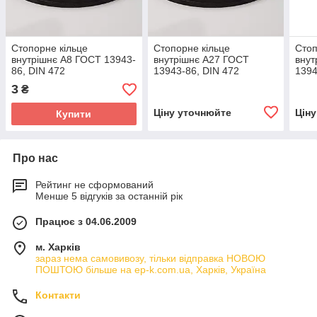
Стопорне кільце
Стопорне кільце
Стоп
внутрішнє А8 ГОСТ 13943-
внутрішнє А27 ГОСТ
внут
86, DIN 472
13943-86, DIN 472
1394
3
₴
Ціну уточнюйте
Цін
Купити
Про нас
Рейтинг не сформований
Менше 5 відгуків за останній рік
Працює з 04.06.2009
м. Харків
зараз нема самовивозу, тільки відправка НОВОЮ
ПОШТОЮ більше на ep-k.com.ua, Харків, Україна
Контакти