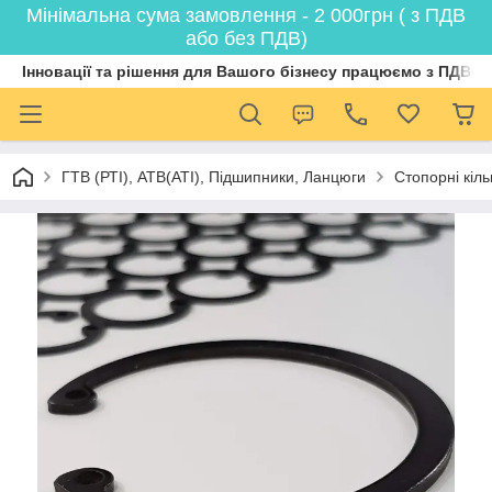
Мінімальна сума замовлення - 2 000грн ( з ПДВ
або без ПДВ)
Інновації та рішення для Вашого бізнесу працюємо з ПДВ
ГТВ (РТI), АТВ(АТI), Пiдшипники, Ланцюги
Стопорні кіл