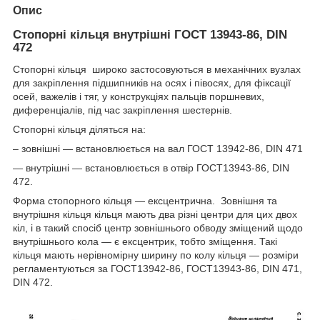
Опис
Стопорні кільця внутрішні ГОСТ 13943-86, DIN
472
Стопорні кільця широко застосовуються в механічних вузлах
для закріплення підшипників на осях і півосях, для фіксації
осей, важелів і тяг, у конструкціях пальців поршневих,
диференціалів, під час закріплення шестернів.
Стопорні кільця діляться на:
– зовнішні — встановлюється на вал ГОСТ 13942-86, DIN 471
— внутрішні — встановлюється в отвір ГОСТ13943-86, DIN
472.
Форма стопорного кільця — ексцентрична. Зовнішня та
внутрішня кільця кільця мають два різні центри для цих двох
кіл, і в такий спосіб центр зовнішнього обводу зміщений щодо
внутрішнього кола — є ексцентрик, тобто зміщення. Такі
кільця мають нерівномірну ширину по колу кільця — розміри
регламентуються за ГОСТ13942-86, ГОСТ13943-86, DIN 471,
DIN 472.