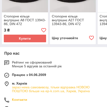
Стопорне кільце
Стопорне кільце
Стоп
внутрішнє А8 ГОСТ 13943-
внутрішнє А27 ГОСТ
внут
86, DIN 472
13943-86, DIN 472
1394
3
₴
Ціну уточнюйте
Цін
Купити
Про нас
Рейтинг не сформований
Менше 5 відгуків за останній рік
Працює з 04.06.2009
м. Харків
зараз нема самовивозу, тільки відправка НОВОЮ
ПОШТОЮ більше на ep-k.com.ua, Харків, Україна
Контакти