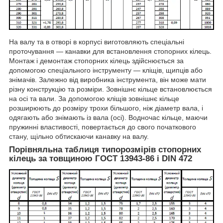
На валу та в отворі в корпусі виготовляють спеціальні
проточування — канавки для встановлення стопорних кілець.
Монтаж і демонтаж стопорних кілець здійснюється за
допомогою спеціального інструменту — кліщів, щипців або
знімачів. Залежно від виробника інструмента, він може мати
різну конструкцію та розміри. Зовнішнє кільце встановлюється
на осі та вали. За допомогою кліщів зовнішнє кільце
розширюють до розміру трохи більшого, ніж діаметр вала, і
одягають або знімають із вала (осі). Водночас кільце, маючи
пружинні властивості, повертається до свого початкового
стану, щільно обтискаючи канавку на валу.
Порівняльна таблиця типорозмірів стопорних
кілець за товщиною ГОСТ 13943-86 і DIN 472