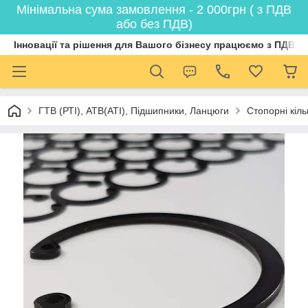
Мінімальна сума замовлення - 2 000грн ( з ПДВ
або без ПДВ)
Інновації та рішення для Вашого бізнесу працюємо з ПДВ
ГТВ (РТI), АТВ(АТI), Пiдшипники, Ланцюги
Стопорні кіл