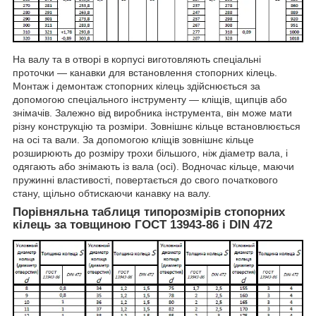
На валу та в отворі в корпусі виготовляють спеціальні
проточки — канавки для встановлення стопорних кілець.
Монтаж і демонтаж стопорних кілець здійснюється за
допомогою спеціального інструменту — кліщів, щипців або
знімачів. Залежно від виробника інструмента, він може мати
різну конструкцію та розміри. Зовнішнє кільце встановлюється
на осі та вали. За допомогою кліщів зовнішнє кільце
розширюють до розміру трохи більшого, ніж діаметр вала, і
одягають або знімають із вала (осі). Водночас кільце, маючи
пружинні властивості, повертається до свого початкового
стану, щільно обтискаючи канавку на валу.
Порівняльна таблиця типорозмірів стопорних
кілець за товщиною ГОСТ 13943-86 і DIN 472