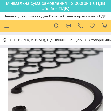
Мінімальна сума замовлення - 2 000грн ( з ПДВ
або без ПДВ)
Інновації та рішення для Вашого бізнесу працюємо з ПДВ
ГТВ (РТI), АТВ(АТI), Пiдшипники, Ланцюги
Стопорні кіл