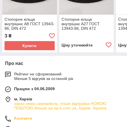
Стопорне кільце
Стопорне кільце
Стоп
внутрішнє А8 ГОСТ 13943-
внутрішнє А27 ГОСТ
внут
86, DIN 472
13943-86, DIN 472
1394
3
₴
Ціну уточнюйте
Цін
Купити
Про нас
Рейтинг не сформований
Менше 5 відгуків за останній рік
Працює з 04.06.2009
м. Харків
зараз нема самовивозу, тільки відправка НОВОЮ
ПОШТОЮ більше на ep-k.com.ua, Харків, Україна
Контакти