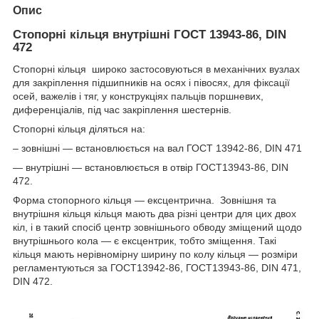
Опис
Стопорні кільця внутрішні ГОСТ 13943-86, DIN
472
Стопорні кільця широко застосовуються в механічних вузлах
для закріплення підшипників на осях і півосях, для фіксації
осей, важелів і тяг, у конструкціях пальців поршневих,
диференціалів, під час закріплення шестернів.
Стопорні кільця діляться на:
– зовнішні — встановлюється на вал ГОСТ 13942-86, DIN 471
— внутрішні — встановлюється в отвір ГОСТ13943-86, DIN
472.
Форма стопорного кільця — ексцентрична. Зовнішня та
внутрішня кільця кільця мають два різні центри для цих двох
кіл, і в такий спосіб центр зовнішнього обводу зміщений щодо
внутрішнього кола — є ексцентрик, тобто зміщення. Такі
кільця мають нерівномірну ширину по колу кільця — розміри
регламентуються за ГОСТ13942-86, ГОСТ13943-86, DIN 471,
DIN 472.