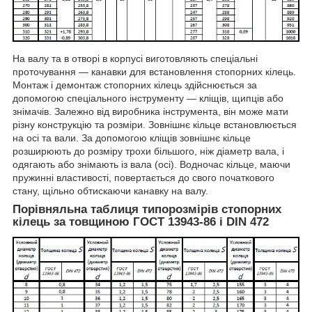
На валу та в отворі в корпусі виготовляють спеціальні
проточування — канавки для встановлення стопорних кілець.
Монтаж і демонтаж стопорних кілець здійснюється за
допомогою спеціального інструменту — кліщів, щипців або
знімачів. Залежно від виробника інструмента, він може мати
різну конструкцію та розміри. Зовнішнє кільце встановлюється
на осі та вали. За допомогою кліщів зовнішнє кільце
розширюють до розміру трохи більшого, ніж діаметр вала, і
одягають або знімають із вала (осі). Водночас кільце, маючи
пружинні властивості, повертається до свого початкового
стану, щільно обтискаючи канавку на валу.
Порівняльна таблиця типорозмірів стопорних
кілець за товщиною ГОСТ 13943-86 і DIN 472