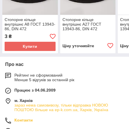
Стопорне кільце
Стопорне кільце
Стоп
внутрішнє А8 ГОСТ 13943-
внутрішнє А27 ГОСТ
внут
86, DIN 472
13943-86, DIN 472
1394
3
₴
Ціну уточнюйте
Цін
Купити
Про нас
Рейтинг не сформований
Менше 5 відгуків за останній рік
Працює з 04.06.2009
м. Харків
зараз нема самовивозу, тільки відправка НОВОЮ
ПОШТОЮ більше на ep-k.com.ua, Харків, Україна
Контакти