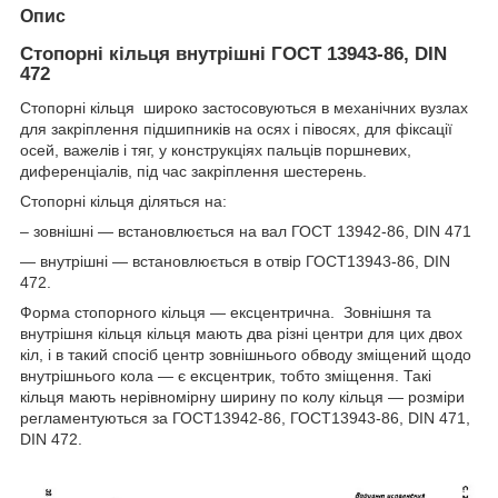
Опис
Стопорні кільця внутрішні ГОСТ 13943-86, DIN
472
Стопорні кільця широко застосовуються в механічних вузлах
для закріплення підшипників на осях і півосях, для фіксації
осей, важелів і тяг, у конструкціях пальців поршневих,
диференціалів, під час закріплення шестерень.
Стопорні кільця діляться на:
– зовнішні — встановлюється на вал ГОСТ 13942-86, DIN 471
— внутрішні — встановлюється в отвір ГОСТ13943-86, DIN
472.
Форма стопорного кільця — ексцентрична. Зовнішня та
внутрішня кільця кільця мають два різні центри для цих двох
кіл, і в такий спосіб центр зовнішнього обводу зміщений щодо
внутрішнього кола — є ексцентрик, тобто зміщення. Такі
кільця мають нерівномірну ширину по колу кільця — розміри
регламентуються за ГОСТ13942-86, ГОСТ13943-86, DIN 471,
DIN 472.