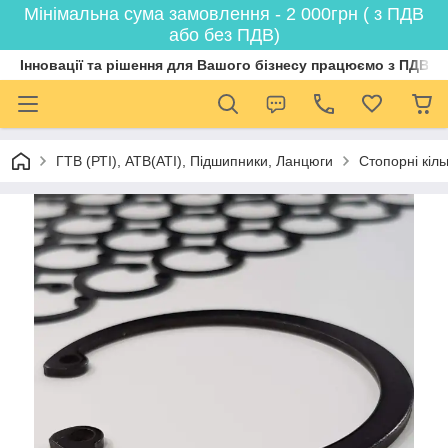
Мінімальна сума замовлення - 2 000грн ( з ПДВ
або без ПДВ)
Інновації та рішення для Вашого бізнесу працюємо з ПДВ
ГТВ (РТI), АТВ(АТI), Пiдшипники, Ланцюги
Стопорні кіл