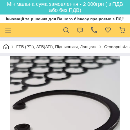
Мінімальна сума замовлення - 2 000грн ( з ПДВ
або без ПДВ)
Інновації та рішення для Вашого бізнесу працюємо з ПДВ
ГТВ (РТI), АТВ(АТI), Пiдшипники, Ланцюги
Стопорні кіл