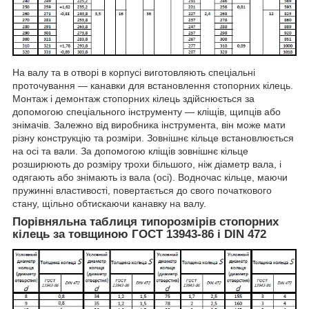
На валу та в отворі в корпусі виготовляють спеціальні
проточування — канавки для встановлення стопорних кілець.
Монтаж і демонтаж стопорних кілець здійснюється за
допомогою спеціального інструменту — кліщів, щипців або
знімачів. Залежно від виробника інструмента, він може мати
різну конструкцію та розміри. Зовнішнє кільце встановлюється
на осі та вали. За допомогою кліщів зовнішнє кільце
розширюють до розміру трохи більшого, ніж діаметр вала, і
одягають або знімають із вала (осі). Водночас кільце, маючи
пружинні властивості, повертається до свого початкового
стану, щільно обтискаючи канавку на валу.
Порівняльна таблиця типорозмірів стопорних
кілець за товщиною ГОСТ 13943-86 і DIN 472