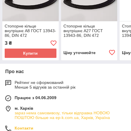
Стопорне кільце
Стопорне кільце
Стоп
внутрішнє А8 ГОСТ 13943-
внутрішнє А27 ГОСТ
внут
86, DIN 472
13943-86, DIN 472
1394
3
₴
Ціну уточнюйте
Цін
Купити
Про нас
Рейтинг не сформований
Менше 5 відгуків за останній рік
Працює з 04.06.2009
м. Харків
зараз нема самовивозу, тільки відправка НОВОЮ
ПОШТОЮ більше на ep-k.com.ua, Харків, Україна
Контакти