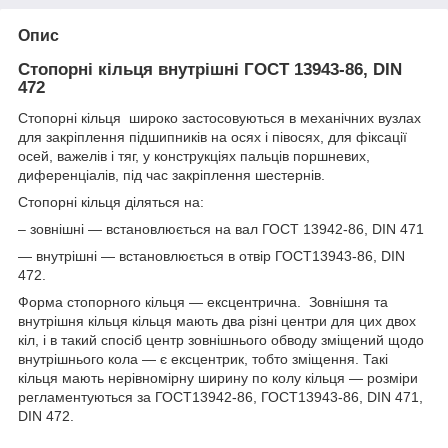
Опис
Стопорні кільця внутрішні ГОСТ 13943-86, DIN
472
Стопорні кільця широко застосовуються в механічних вузлах
для закріплення підшипників на осях і півосях, для фіксації
осей, важелів і тяг, у конструкціях пальців поршневих,
диференціалів, під час закріплення шестернів.
Стопорні кільця діляться на:
– зовнішні — встановлюється на вал ГОСТ 13942-86, DIN 471
— внутрішні — встановлюється в отвір ГОСТ13943-86, DIN
472.
Форма стопорного кільця — ексцентрична. Зовнішня та
внутрішня кільця кільця мають два різні центри для цих двох
кіл, і в такий спосіб центр зовнішнього обводу зміщений щодо
внутрішнього кола — є ексцентрик, тобто зміщення. Такі
кільця мають нерівномірну ширину по колу кільця — розміри
регламентуються за ГОСТ13942-86, ГОСТ13943-86, DIN 471,
DIN 472.