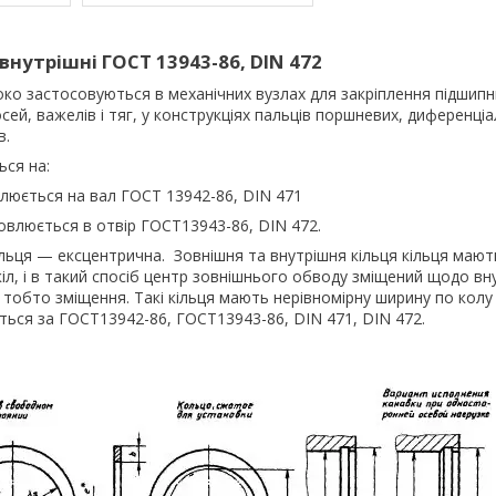
внутрішні ГОСТ 13943-86, DIN 472
ко застосовуються в механічних вузлах для закріплення підшипни
 осей, важелів і тяг, у конструкціях пальців поршневих, диференціал
в.
ься на:
люється на вал ГОСТ 13942-86, DIN 471
овлюється в отвір ГОСТ13943-86, DIN 472.
ьця — ексцентрична. Зовнішня та внутрішня кільця кільця мають
кіл, і в такий спосіб центр зовнішнього обводу зміщений щодо в
 тобто зміщення. Такі кільця мають нерівномірну ширину по колу
ься за ГОСТ13942-86, ГОСТ13943-86, DIN 471, DIN 472.