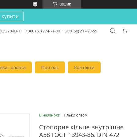
Кошик
к купити
68) 278-83-11
+380 (63) 774-71-30
+380 (50) 217-73-55
вка i оплата
Про нас
Контакти
В наявності
Тільки оптом
Стопорне кільце внутрішнє
А58 ГОСТ 13943-86, DIN 472