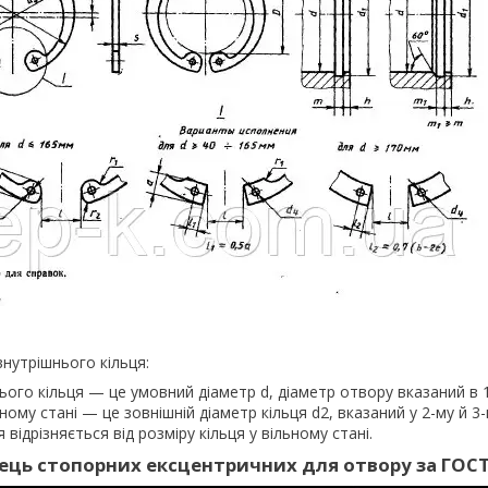
внутрішнього кільця:
ого кільця — це умовний діаметр d, діаметр отвору вказаний в 
ьному стані — це зовнішній діаметр кільця d2, вказаний у 2-му й 3
 відрізняється від розміру кільця у вільному стані.
ець стопорних ексцентричних для отвору за ГОСТ