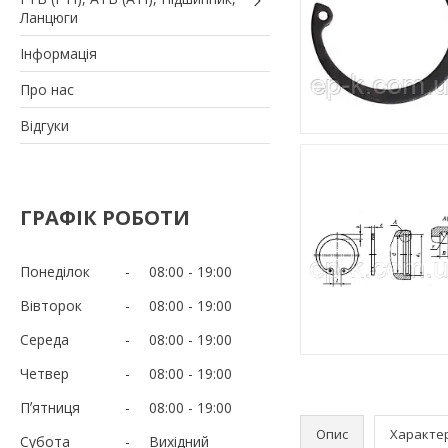
Ланцюги
Iнформація
Про нас
Вiдгуки
ГРАФІК РОБОТИ
Понеділок
08:00
19:00
Вівторок
08:00
19:00
Середа
08:00
19:00
Четвер
08:00
19:00
Пʼятниця
08:00
19:00
Опис
Характе
Субота
Вихідний