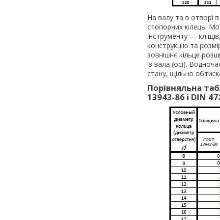
На валу та в отворі 
стопорних кілець. М
інструменту — кліщів
конструкцію та розмі
зовнішнє кільце розш
із вала (осі). Водно
стану, щільно обтиск
Порівняльна таб
13943-86 і DIN 47