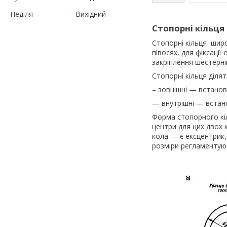
Неділя
Вихідний
Стопорні кільця 
Стопорні кільця широ
півосях, для фіксації
закріплення шестерні
Стопорні кільця ділят
– зовнішні — встанов
— внутрішні — встан
Форма стопорного кіл
центри для цих двох 
кола — є ексцентрик,
розміри регламентуют