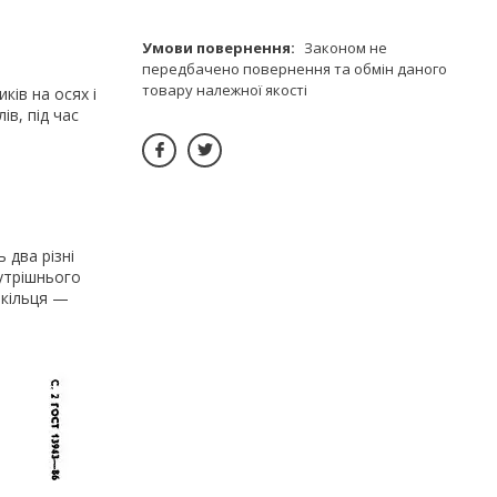
Законом не
передбачено повернення та обмін даного
товару належної якості
ків на осях і
ів, під час
 два різні
нутрішнього
 кільця —