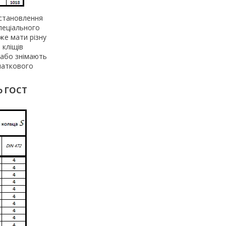
встановлення
пеціального
же мати різну
 кліщів
 або знімають
очаткового
ю ГОСТ