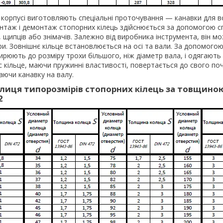
в корпусі виготовляють спеціальні проточування — канавки для 
онтаж і демонтаж стопорних кілець здійснюється за допомогою с
, щипців або знімачів. Залежно від виробника інструмента, він мо
ри. Зовнішнє кільце встановлюється на осі та вали. За допомогою
ирюють до розміру трохи більшого, ніж діаметр вала, і одягають
час кільце, маючи пружинні властивості, повертається до свого п
аючи канавку на валу.
лиця типорозмірів стопорних кілець за товщино
2