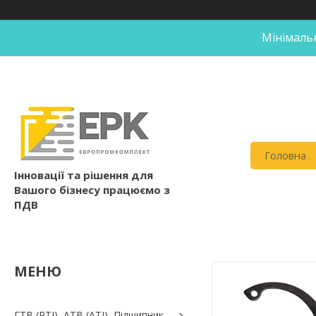
Мінімальн
Головна
Інновації та рішення для
Вашого бізнесу працюємо з
ПДВ
ГТВ (РТI), АТВ (АТI), Пiдшипник,