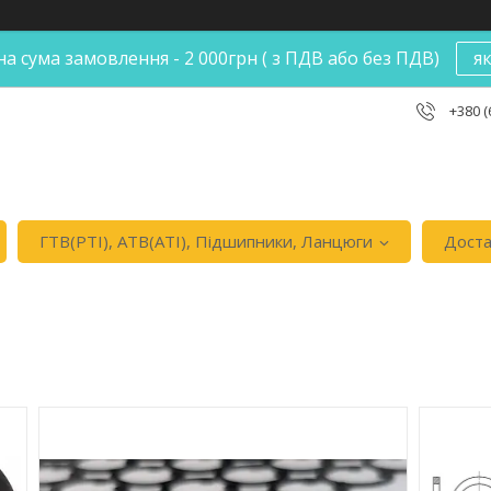
а сума замовлення - 2 000грн ( з ПДВ або без ПДВ)
я
+380 (
ГТВ(РТI), АТВ(АТI), Пiдшипники, Ланцюги
Доста