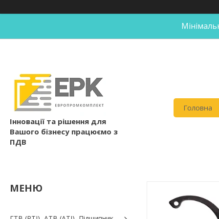
Мінімальн
Головна
Інновації та рішення для
Вашого бізнесу працюємо з
ПДВ
ГТВ (РТI), АТВ (АТI), Пiдшипник,