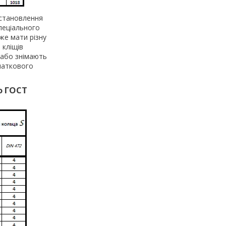
встановлення
пеціального
же мати різну
 кліщів
 або знімають
очаткового
ю ГОСТ