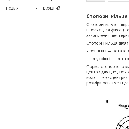
Неділя
Вихідний
Стопорні кільця 
Стопорні кільця широ
півосях, для фіксації
закріплення шестерні
Стопорні кільця ділят
– зовнішні — встанов
— внутрішні — встан
Форма стопорного кіл
центри для цих двох 
кола — є ексцентрик,
розміри регламентуют