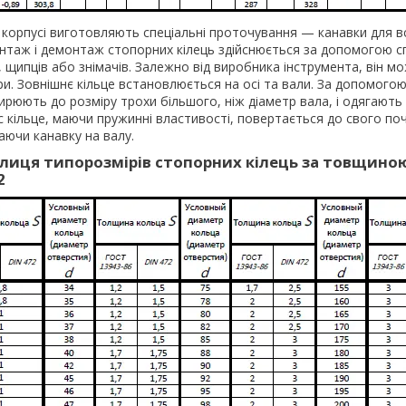
в корпусі виготовляють спеціальні проточування — канавки для 
онтаж і демонтаж стопорних кілець здійснюється за допомогою с
, щипців або знімачів. Залежно від виробника інструмента, він мо
ри. Зовнішнє кільце встановлюється на осі та вали. За допомогою
ирюють до розміру трохи більшого, ніж діаметр вала, і одягають
час кільце, маючи пружинні властивості, повертається до свого п
аючи канавку на валу.
лиця типорозмірів стопорних кілець за товщино
2