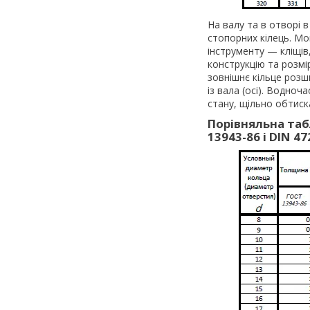
На валу та в отворі 
стопорних кілець. М
інструменту — кліщів
конструкцію та розмі
зовнішнє кільце розш
із вала (осі). Водно
стану, щільно обтиск
Порівняльна таб
13943-86 і DIN 47