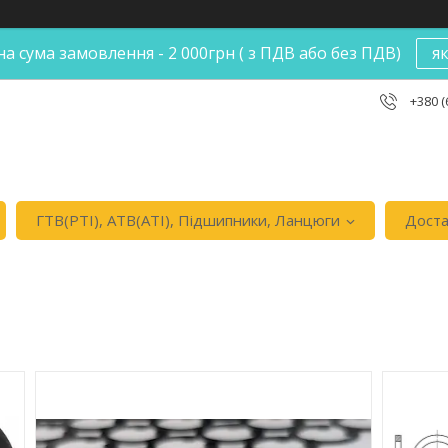
а сума замовлення - 2 000грн ( з ПДВ або без ПДВ)
я
+380 (
ГТВ(РТI), АТВ(АТI), Пiдшипники, Ланцюги
Доста