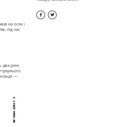
ків на осях і
ів, під час
 два різні
нутрішнього
 кільця —