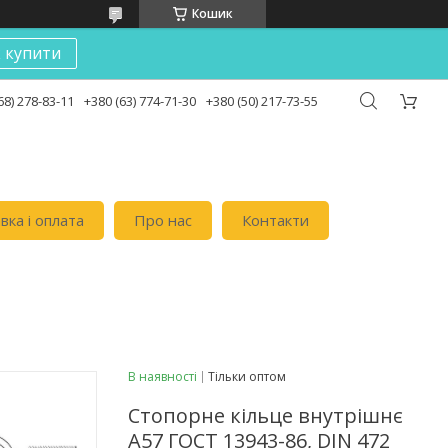
Кошик
к купити
68) 278-83-11
+380 (63) 774-71-30
+380 (50) 217-73-55
вка i оплата
Про нас
Контакти
В наявності
Тільки оптом
Стопорне кільце внутрішнє
А57 ГОСТ 13943-86, DIN 472