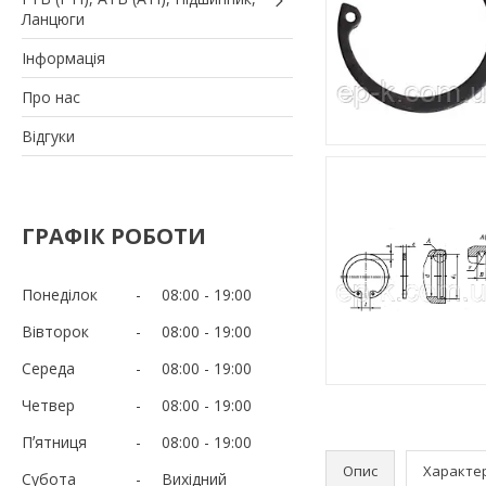
Ланцюги
Iнформація
Про нас
Вiдгуки
ГРАФІК РОБОТИ
Понеділок
08:00
19:00
Вівторок
08:00
19:00
Середа
08:00
19:00
Четвер
08:00
19:00
Пʼятниця
08:00
19:00
Опис
Характе
Субота
Вихідний