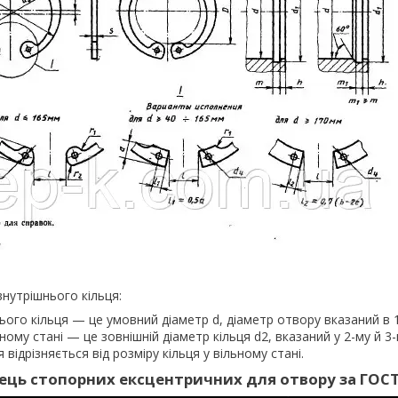
внутрішнього кільця:
ого кільця — це умовний діаметр d, діаметр отвору вказаний в 
ьному стані — це зовнішній діаметр кільця d2, вказаний у 2-му й 3
 відрізняється від розміру кільця у вільному стані.
ець стопорних ексцентричних для отвору за ГОСТ