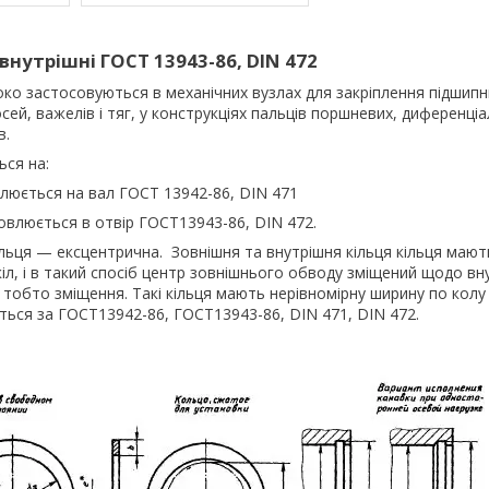
внутрішні ГОСТ 13943-86, DIN 472
ко застосовуються в механічних вузлах для закріплення підшипни
 осей, важелів і тяг, у конструкціях пальців поршневих, диференціал
в.
ься на:
люється на вал ГОСТ 13942-86, DIN 471
овлюється в отвір ГОСТ13943-86, DIN 472.
ьця — ексцентрична. Зовнішня та внутрішня кільця кільця мають
кіл, і в такий спосіб центр зовнішнього обводу зміщений щодо в
 тобто зміщення. Такі кільця мають нерівномірну ширину по колу
ься за ГОСТ13942-86, ГОСТ13943-86, DIN 471, DIN 472.