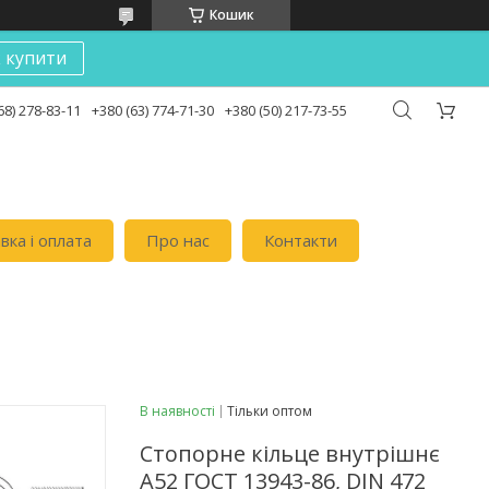
Кошик
к купити
68) 278-83-11
+380 (63) 774-71-30
+380 (50) 217-73-55
вка i оплата
Про нас
Контакти
В наявності
Тільки оптом
Стопорне кільце внутрішнє
А52 ГОСТ 13943-86, DIN 472