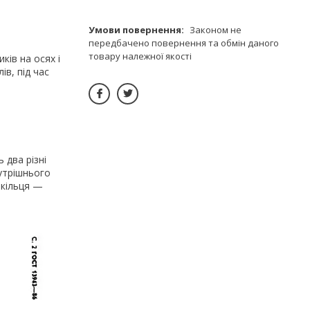
Законом не
передбачено повернення та обмін даного
товару належної якості
ків на осях і
ів, під час
 два різні
нутрішнього
 кільця —