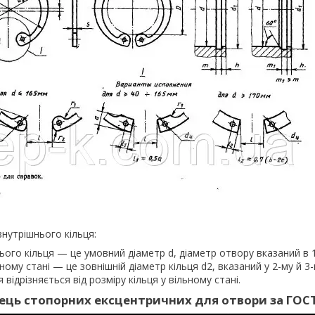
внутрішнього кільця:
ого кільця — це умовний діаметр d, діаметр отвору вказаний в 
ьному стані — це зовнішній діаметр кільця d2, вказаний у 2-му й 3
 відрізняється від розміру кільця у вільному стані.
ець стопорних ексцентричних для отвори за ГОСТ