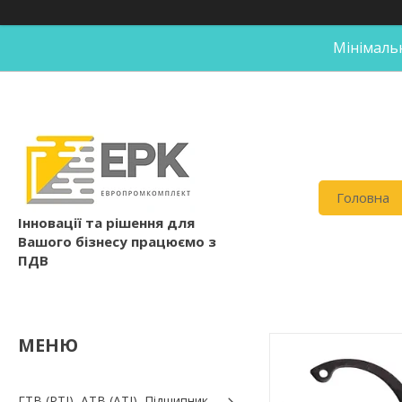
Мінімальн
Головна
Інновації та рішення для
Вашого бізнесу працюємо з
ПДВ
ГТВ (РТI), АТВ (АТI), Пiдшипник,