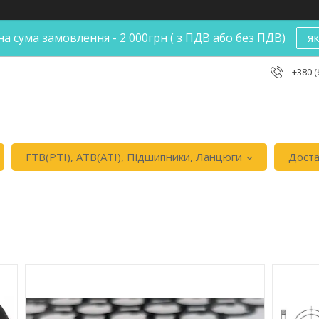
а сума замовлення - 2 000грн ( з ПДВ або без ПДВ)
я
+380 (
ГТВ(РТI), АТВ(АТI), Пiдшипники, Ланцюги
Доста