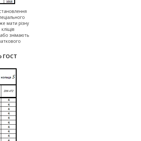
встановлення
пеціального
же мати різну
 кліщів
 або знімають
очаткового
ю ГОСТ