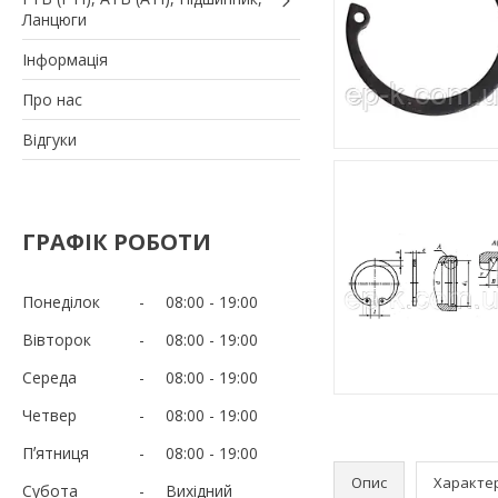
Ланцюги
Iнформація
Про нас
Вiдгуки
ГРАФІК РОБОТИ
Понеділок
08:00
19:00
Вівторок
08:00
19:00
Середа
08:00
19:00
Четвер
08:00
19:00
Пʼятниця
08:00
19:00
Опис
Характе
Субота
Вихідний