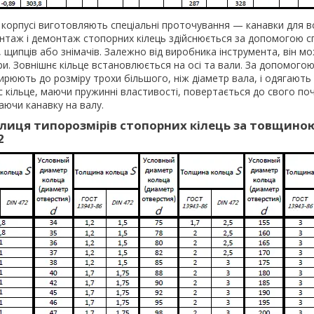
в корпусі виготовляють спеціальні проточування — канавки для 
онтаж і демонтаж стопорних кілець здійснюється за допомогою с
, щипців або знімачів. Залежно від виробника інструмента, він мо
ри. Зовнішнє кільце встановлюється на осі та вали. За допомогою
ирюють до розміру трохи більшого, ніж діаметр вала, і одягають
час кільце, маючи пружинні властивості, повертається до свого п
аючи канавку на валу.
лиця типорозмірів стопорних кілець за товщино
2