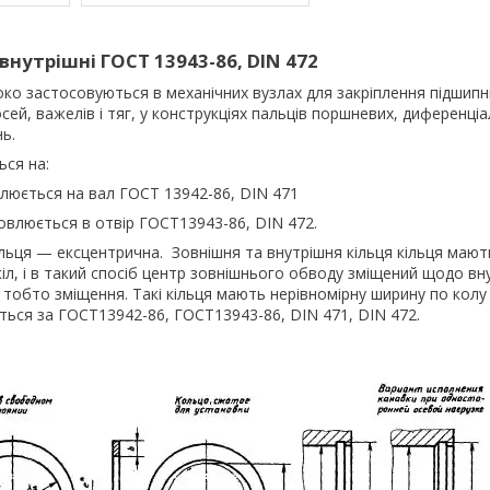
внутрішні ГОСТ 13943-86, DIN 472
ко застосовуються в механічних вузлах для закріплення підшипни
 осей, важелів і тяг, у конструкціях пальців поршневих, диференціал
ь.
ься на:
люється на вал ГОСТ 13942-86, DIN 471
овлюється в отвір ГОСТ13943-86, DIN 472.
ьця — ексцентрична. Зовнішня та внутрішня кільця кільця мають
кіл, і в такий спосіб центр зовнішнього обводу зміщений щодо в
 тобто зміщення. Такі кільця мають нерівномірну ширину по колу
ься за ГОСТ13942-86, ГОСТ13943-86, DIN 471, DIN 472.