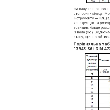
На валу та в отворі 
стопорних кілець. М
інструменту — кліщів
конструкцію та розмі
зовнішнє кільце розш
із вала (осі). Водно
стану, щільно обтиск
Порівняльна таб
13943-86 і DIN 47