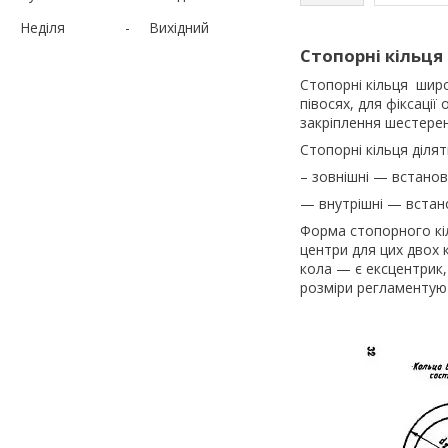
Неділя
Вихідний
Стопорні кільця 
Стопорні кільця широ
півосях, для фіксації
закріплення шестерен
Стопорні кільця ділят
– зовнішні — встанов
— внутрішні — встан
Форма стопорного кіл
центри для цих двох 
кола — є ексцентрик,
розміри регламентуют