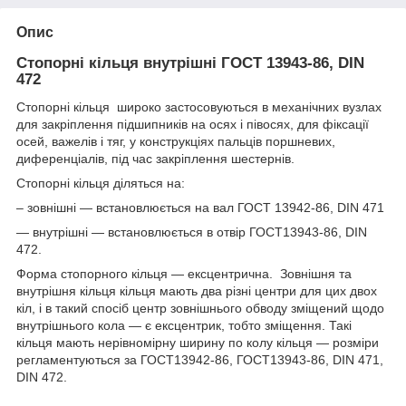
Опис
Стопорні кільця внутрішні ГОСТ 13943-86, DIN
472
Стопорні кільця широко застосовуються в механічних вузлах
для закріплення підшипників на осях і півосях, для фіксації
осей, важелів і тяг, у конструкціях пальців поршневих,
диференціалів, під час закріплення шестернів.
Стопорні кільця діляться на:
– зовнішні — встановлюється на вал ГОСТ 13942-86, DIN 471
— внутрішні — встановлюється в отвір ГОСТ13943-86, DIN
472.
Форма стопорного кільця — ексцентрична. Зовнішня та
внутрішня кільця кільця мають два різні центри для цих двох
кіл, і в такий спосіб центр зовнішнього обводу зміщений щодо
внутрішнього кола — є ексцентрик, тобто зміщення. Такі
кільця мають нерівномірну ширину по колу кільця — розміри
регламентуються за ГОСТ13942-86, ГОСТ13943-86, DIN 471,
DIN 472.