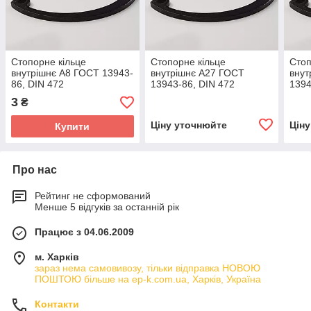
Стопорне кільце
Стопорне кільце
Стоп
внутрішнє А8 ГОСТ 13943-
внутрішнє А27 ГОСТ
внут
86, DIN 472
13943-86, DIN 472
1394
3
₴
Ціну уточнюйте
Цін
Купити
Про нас
Рейтинг не сформований
Менше 5 відгуків за останній рік
Працює з 04.06.2009
м. Харків
зараз нема самовивозу, тільки відправка НОВОЮ
ПОШТОЮ більше на ep-k.com.ua, Харків, Україна
Контакти