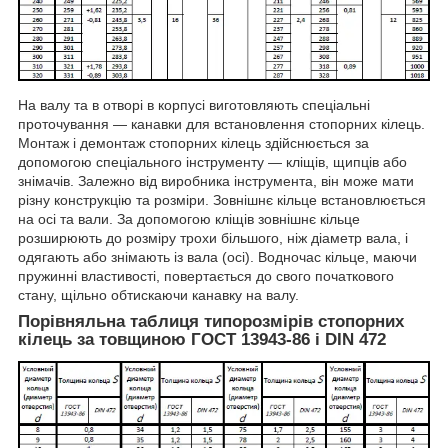
На валу та в отворі в корпусі виготовляють спеціальні
проточування — канавки для встановлення стопорних кілець.
Монтаж і демонтаж стопорних кілець здійснюється за
допомогою спеціального інструменту — кліщів, щипців або
знімачів. Залежно від виробника інструмента, він може мати
різну конструкцію та розміри. Зовнішнє кільце встановлюється
на осі та вали. За допомогою кліщів зовнішнє кільце
розширюють до розміру трохи більшого, ніж діаметр вала, і
одягають або знімають із вала (осі). Водночас кільце, маючи
пружинні властивості, повертається до свого початкового
стану, щільно обтискаючи канавку на валу.
Порівняльна таблиця типорозмірів стопорних
кілець за товщиною ГОСТ 13943-86 і DIN 472