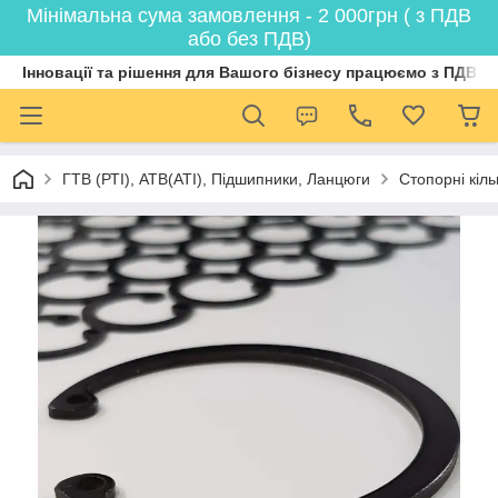
Мінімальна сума замовлення - 2 000грн ( з ПДВ
або без ПДВ)
Інновації та рішення для Вашого бізнесу працюємо з ПДВ
ГТВ (РТI), АТВ(АТI), Пiдшипники, Ланцюги
Стопорні кіл