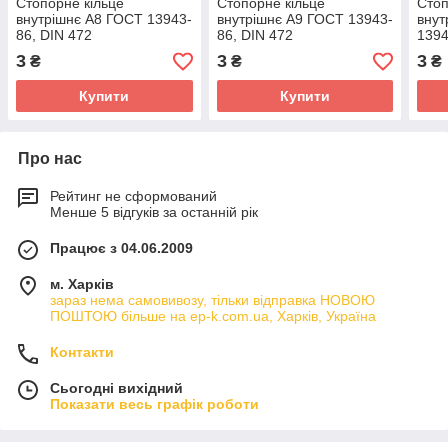
Стопорне кільце
Стопорне кільце
Стоп
внутрішнє А8 ГОСТ 13943-
внутрішнє А9 ГОСТ 13943-
внут
86, DIN 472
86, DIN 472
1394
3
3
3
₴
₴
₴
Купити
Купити
Про нас
Рейтинг не сформований
Менше 5 відгуків за останній рік
Працює з 04.06.2009
м. Харків
зараз нема самовивозу, тільки відправка НОВОЮ
ПОШТОЮ більше на ep-k.com.ua, Харків, Україна
Контакти
Сьогодні вихідний
Показати весь графік роботи