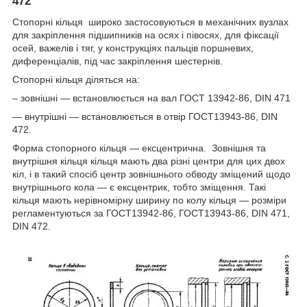
472
Стопорні кільця широко застосовуються в механічних вузлах
для закріплення підшипників на осях і півосях, для фіксації
осей, важелів і тяг, у конструкціях пальців поршневих,
диференціалів, під час закріплення шестернів.
Стопорні кільця діляться на:
– зовнішні — встановлюється на вал ГОСТ 13942-86, DIN 471
— внутрішні — встановлюється в отвір ГОСТ13943-86, DIN
472.
Форма стопорного кільця — ексцентрична. Зовнішня та
внутрішня кільця кільця мають два різні центри для цих двох
кіл, і в такий спосіб центр зовнішнього обводу зміщений щодо
внутрішнього кола — є ексцентрик, тобто зміщення. Такі
кільця мають нерівномірну ширину по колу кільця — розміри
регламентуються за ГОСТ13942-86, ГОСТ13943-86, DIN 471,
DIN 472.