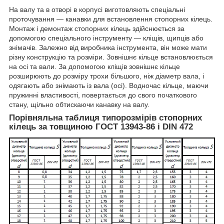
На валу та в отворі в корпусі виготовляють спеціальні
проточування — канавки для встановлення стопорних кілець.
Монтаж і демонтаж стопорних кілець здійснюється за
допомогою спеціального інструменту — кліщів, щипців або
знімачів. Залежно від виробника інструмента, він може мати
різну конструкцію та розміри. Зовнішнє кільце встановлюється
на осі та вали. За допомогою кліщів зовнішнє кільце
розширюють до розміру трохи більшого, ніж діаметр вала, і
одягають або знімають із вала (осі). Водночас кільце, маючи
пружинні властивості, повертається до свого початкового
стану, щільно обтискаючи канавку на валу.
Порівняльна таблиця типорозмірів стопорних
кілець за товщиною ГОСТ 13943-86 і DIN 472