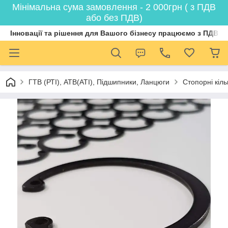
Мінімальна сума замовлення - 2 000грн ( з ПДВ
або без ПДВ)
Інновації та рішення для Вашого бізнесу працюємо з ПДВ
ГТВ (РТI), АТВ(АТI), Пiдшипники, Ланцюги
Стопорні кіл