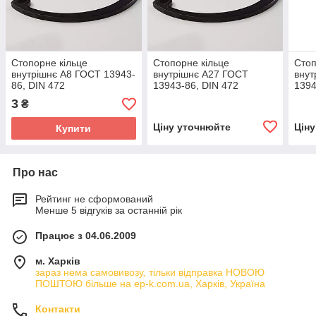
Стопорне кільце
Стопорне кільце
Стоп
внутрішнє А8 ГОСТ 13943-
внутрішнє А27 ГОСТ
внут
86, DIN 472
13943-86, DIN 472
1394
3
₴
Ціну уточнюйте
Цін
Купити
Про нас
Рейтинг не сформований
Менше 5 відгуків за останній рік
Працює з 04.06.2009
м. Харків
зараз нема самовивозу, тільки відправка НОВОЮ
ПОШТОЮ більше на ep-k.com.ua, Харків, Україна
Контакти