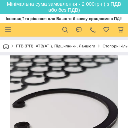
Мінімальна сума замовлення - 2 000грн ( з ПДВ
або без ПДВ)
Інновації та рішення для Вашого бізнесу працюємо з ПДВ
ГТВ (РТI), АТВ(АТI), Пiдшипники, Ланцюги
Стопорні кіл