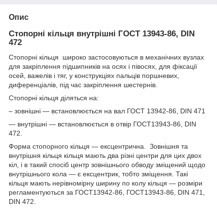
Опис
Стопорні кільця внутрішні ГОСТ 13943-86, DIN
472
Стопорні кільця широко застосовуються в механічних вузлах
для закріплення підшипників на осях і півосях, для фіксації
осей, важелів і тяг, у конструкціях пальців поршневих,
диференціалів, під час закріплення шестернів.
Стопорні кільця діляться на:
– зовнішні — встановлюється на вал ГОСТ 13942-86, DIN 471
— внутрішні — встановлюється в отвір ГОСТ13943-86, DIN
472.
Форма стопорного кільця — ексцентрична. Зовнішня та
внутрішня кільця кільця мають два різні центри для цих двох
кіл, і в такий спосіб центр зовнішнього обводу зміщений щодо
внутрішнього кола — є ексцентрик, тобто зміщення. Такі
кільця мають нерівномірну ширину по колу кільця — розміри
регламентуються за ГОСТ13942-86, ГОСТ13943-86, DIN 471,
DIN 472.