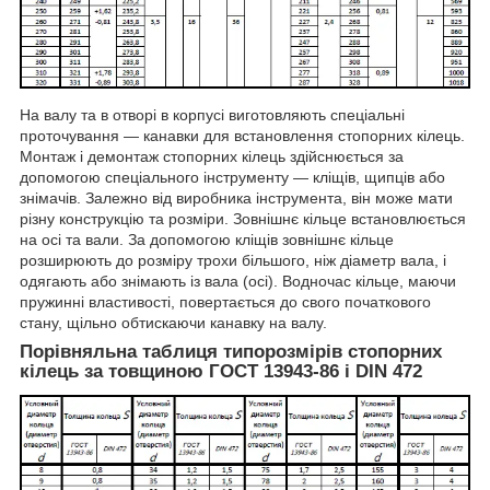
На валу та в отворі в корпусі виготовляють спеціальні
проточування — канавки для встановлення стопорних кілець.
Монтаж і демонтаж стопорних кілець здійснюється за
допомогою спеціального інструменту — кліщів, щипців або
знімачів. Залежно від виробника інструмента, він може мати
різну конструкцію та розміри. Зовнішнє кільце встановлюється
на осі та вали. За допомогою кліщів зовнішнє кільце
розширюють до розміру трохи більшого, ніж діаметр вала, і
одягають або знімають із вала (осі). Водночас кільце, маючи
пружинні властивості, повертається до свого початкового
стану, щільно обтискаючи канавку на валу.
Порівняльна таблиця типорозмірів стопорних
кілець за товщиною ГОСТ 13943-86 і DIN 472